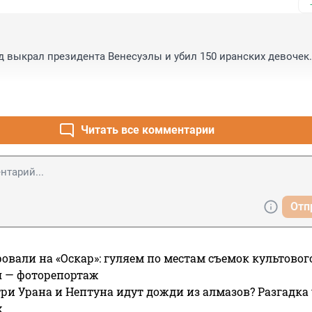
 выкрал президента Венесуэлы и убил 150 иранских девочек. Т
Читать все комментарии
Отп
овали на «Оскар»: гуляем по местам съемок культово
я — фоторепортаж
ри Урана и Нептуна идут дожди из алмазов? Разгадка
х