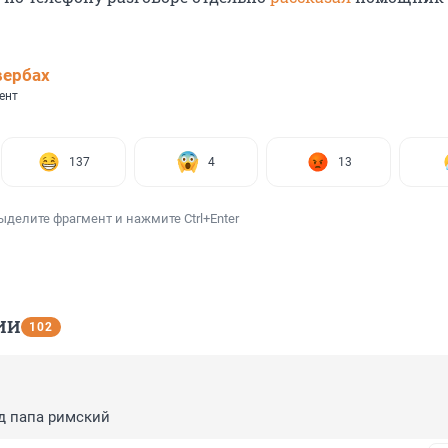
вербах
ент
137
4
13
ыделите фрагмент и нажмите Ctrl+Enter
ИИ
102
д папа римский