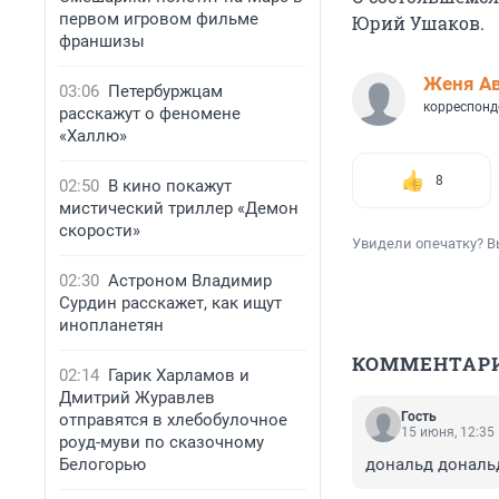
первом игровом фильме
Юрий Ушаков.
франшизы
Женя А
03:06
Петербуржцам
корреспонд
расскажут о феномене
«Халлю»
8
02:50
В кино покажут
мистический триллер «Демон
скорости»
Увидели опечатку? В
02:30
Астроном Владимир
Сурдин расскажет, как ищут
инопланетян
КОММЕНТАР
02:14
Гарик Харламов и
Дмитрий Журавлев
Гость
отправятся в хлебобулочное
15 июня, 12:35
роуд-муви по сказочному
Белогорью
дональд дональ