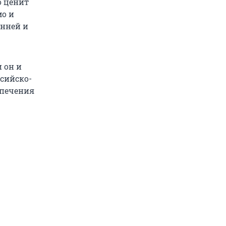
о ценит
о и
онней и
 он и
сийско-
спечения