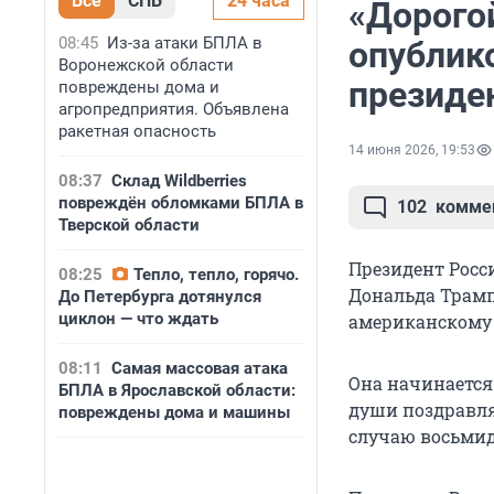
Все
СПБ
24 часа
«Дорого
08:45
Из-за атаки БПЛА в
опублик
Воронежской области
президе
повреждены дома и
агропредприятия. Объявлена
ракетная опасность
14 июня 2026, 19:53
08:37
Склад Wildberries
повреждён обломками БПЛА в
102
комме
Тверской области
Президент Росс
08:25
Тепло, тепло, горячо.
Дональда Трамп
До Петербурга дотянулся
циклон — что ждать
американскому
08:11
Самая массовая атака
Она начинается 
БПЛА в Ярославской области:
души поздравляю
повреждены дома и машины
случаю восьмид