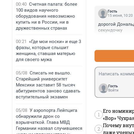
00:40
Счетная палата: более
100 видов научного
Гость
оборудования невозможно
15 июня, 10:20
купить ни в России, ни в
дорогой Дональд
дружественных странах
секундочку
00:21
«Где мои носки» и еще 3
фразы, которые слышит
женщина, ставшая матерью
для своего мужа
05/08
Списать не вышло.
Старейший университет
Мексики заставит 58 тысяч
Гость
абитуриентов заново сдавать
Войти
вступительный экзамен
05/08
У аэропорта Лейпцига
Его номинир
1
обнаружили дрон со
«Вор» Чухра
взрывчаткой. Глава МВД
Почему внут
Германии назвал случившееся
2
даже учены