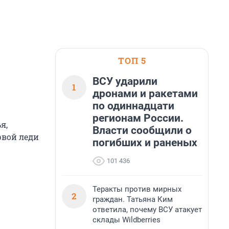
ТОП 5
ВСУ ударили
1
дронами и ракетами
по одиннадцати
регионам России.
я,
Власти сообщили о
рвой леди
погибших и раненых
101 436
Теракты против мирных
2
граждан. Татьяна Ким
ответила, почему ВСУ атакует
склады Wildberries