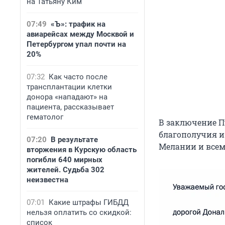
на Татьяну Ким
07:49
«Ъ»: трафик на
авиарейсах между Москвой и
Петербургом упал почти на
20%
07:32
Как часто после
трансплантации клетки
донора «нападают» на
пациента, рассказывает
гематолог
В заключение Пу
благополучия и
07:20
В результате
Мелании и всем
вторжения в Курскую область
погибли 640 мирных
жителей. Судьба 302
неизвестна
07:01
Какие штрафы ГИБДД
нельзя оплатить со скидкой:
список