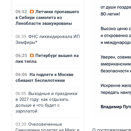
06:52
Летчики пропавшего
в Сибири самолета из
Ленобласти эвакуированы
06:39
ФНС ликвидировала ИП
Земфиры*
06:25
Петербург вышел на
пик тепла
06:06
На подлете к Москве
сбивают беспилотники
06:05
Выходные и праздники
в 2027 году: как отдыхать
дольше и что будет с
зарплатой
03:20
Очеловеченные
О состоявшемся
Смешарики полетят на Марс в