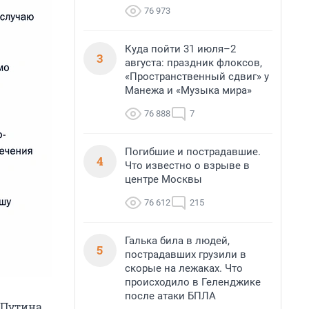
76 973
Куда пойти 31 июля–2
3
августа: праздник флоксов,
«Пространственный сдвиг» у
Манежа и «Музыка мира»
76 888
7
Погибшие и пострадавшие.
4
Что известно о взрыве в
центре Москвы
76 612
215
Галька била в людей,
5
пострадавших грузили в
скорые на лежаках. Что
происходило в Геленджике
после атаки БПЛА
Путина