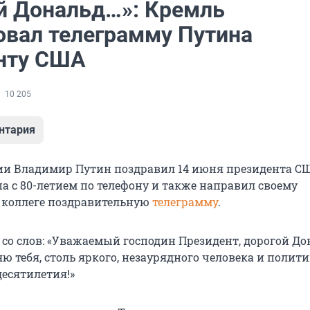
й Дональд…»: Кремль
овал телеграмму Путина
нту США
10 205
нтария
ии Владимир Путин поздравил 14 июня президента С
а с 80-летием по телефону и также направил своему
 коллеге поздравительную
телеграмму
.
со слов: «Уважаемый господин Президент, дорогой Дон
 тебя, столь яркого, незаурядного человека и полити
есятилетия!»