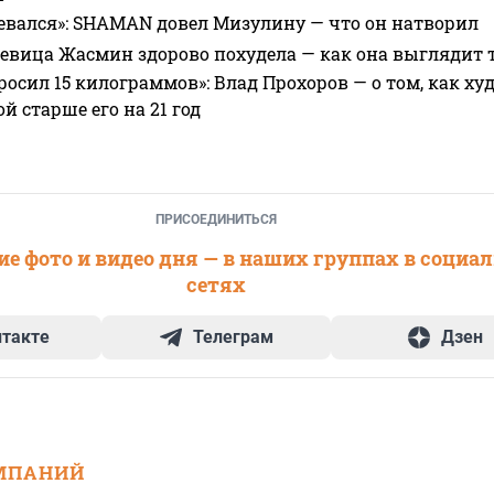
евался»: SHAMAN довел Мизулину — что он натворил
 певица Жасмин здорово похудела — как она выглядит 
росил 15 килограммов»: Влад Прохоров — о том, как худе
 старше его на 21 год
ПРИСОЕДИНИТЬСЯ
е фото и видео дня — в наших группах в социа
сетях
нтакте
Телеграм
Дзен
МПАНИЙ