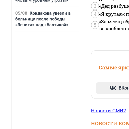
«новым уровнем угрозы»
3
«Дед разбуш
05/08
Кондакова увезли в
4
«Я крутая»:
больницу после победы
«За месяц сб
5
«Зенита» над «Балтикой»
возлюбленной
Самые ярки
ВКо
Новости СМИ2
НОВОСТИ КО