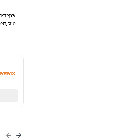
теперь
л, и о
льных