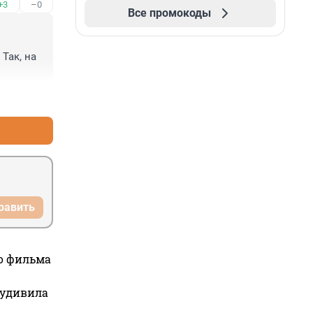
+3
–0
Все промокоды
ак, на 
+1
–4
равить
го фильма
 удивила