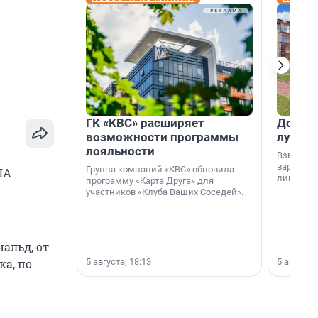
ГК «КВС» расширяет
Дом ил
возможности программы
лучше 
лояльности
Взвешива
варианто
Группа компаний «КВС» обновила
ША
лишнего 
программу «Карта Друга» для
участников «Клуба Ваших Соседей».
альд, от
5 августа, 18:13
5 августа,
ка, по