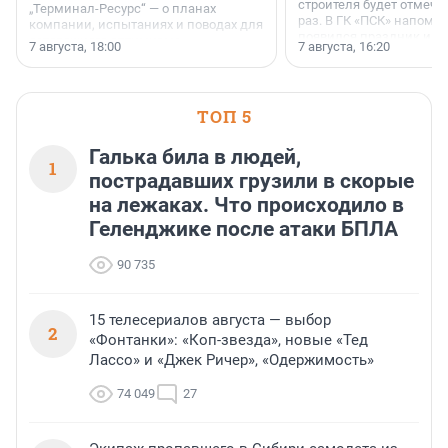
строителя будет отмечат
„Терминал-Ресурс“ — о планах
раз. В ГК «ПСК» напомни
компании, испытаниях и поводах для
появился праздник и к
осторожного оптимизма.
7 августа, 18:00
7 августа, 16:20
поменялась роль строит
ТОП 5
Галька била в людей,
1
пострадавших грузили в скорые
на лежаках. Что происходило в
Геленджике после атаки БПЛА
90 735
15 телесериалов августа — выбор
2
«Фонтанки»: «Коп-звезда», новые «Тед
Лассо» и «Джек Ричер», «Одержимость»
74 049
27