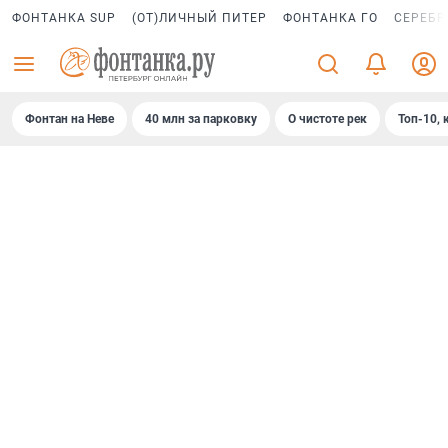
ФОНТАНКА SUP
(ОТ)ЛИЧНЫЙ ПИТЕР
ФОНТАНКА ГО
СЕРЕБР
Фонтан на Неве
40 млн за парковку
О чистоте рек
Топ-10, 