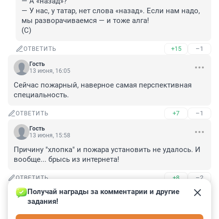
— А «назад»?

— У нас, у татар, нет слова «назад». Если нам надо, 
мы разворачиваемся — и тоже алга!

(С)
+15
–1
ОТВЕТИТЬ
Гость
13 июня, 16:05
Сейчас пожарный, наверное самая перспективная 
специальность.
+7
–1
ОТВЕТИТЬ
Гость
13 июня, 15:58
Причину "хлопка" и пожара установить не удалось. И 
вообще... брысь из интернета!
+8
–2
ОТВЕТИТЬ
Получай награды за комментарии и другие 
Гость
13 июня, 15:52
задания!
Бесполезно. В стране, где горючие материалы 