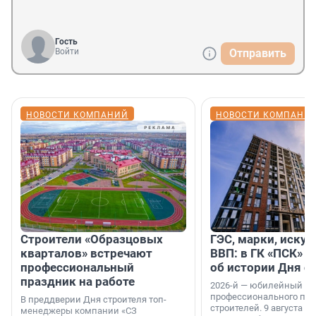
Гость
Войти
Отправить
НОВОСТИ КОМПАНИЙ
НОВОСТИ КОМПАНИ
Строители «Образцовых
ГЭС, марки, искус
кварталов» встречают
ВВП: в ГК «ПСК» р
профессиональный
об истории Дня с
праздник на работе
2026-й — юбилейный го
профессионального пр
В преддверии Дня строителя топ-
строителей. 9 августа 2
менеджеры компании «СЗ