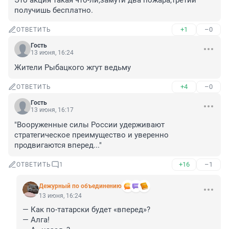
Это акция такая что-ли,замути два пожара,третий 
получишь бесплатно.
+1
–0
ОТВЕТИТЬ
Гость
13 июня, 16:24
Жители Рыбацкого жгут ведьму
+4
–0
ОТВЕТИТЬ
Гость
13 июня, 16:17
"Вооруженные силы России удерживают 
стратегическое преимущество и уверенно 
продвигаются вперед..."
+16
–1
ОТВЕТИТЬ
1
Дежурный по объединению
13 июня, 16:24
— Как по-татарски будет «вперед»?

— Алга!
