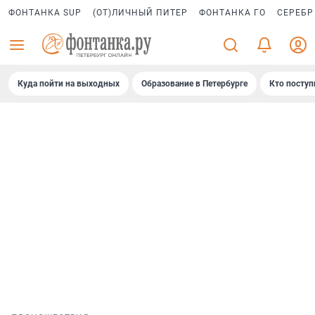
ФОНТАНКА SUP
(ОТ)ЛИЧНЫЙ ПИТЕР
ФОНТАНКА ГО
СЕРЕБР
Куда пойти на выходных
Образование в Петербурге
Кто поступ