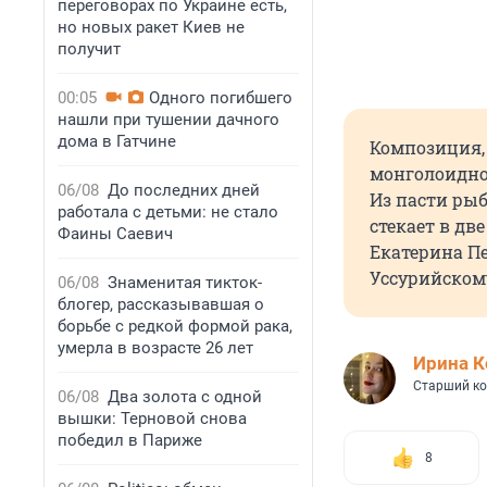
переговорах по Украине есть,
но новых ракет Киев не
получит
00:05
Одного погибшего
нашли при тушении дачного
дома в Гатчине
Композиция, 
монголоидно
06/08
До последних дней
Из пасти рыб
работала с детьми: не стало
стекает в дв
Фаины Саевич
Екатерина Пе
Уссурийском
06/08
Знаменитая тикток-
блогер, рассказывавшая о
борьбе с редкой формой рака,
умерла в возрасте 26 лет
Иpина К
Старший ко
06/08
Два золота с одной
вышки: Терновой снова
победил в Париже
8