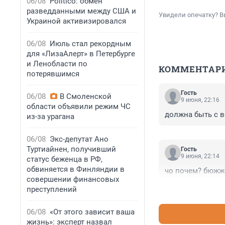
06/08
Politico: обмен
разведданными между США и
Увидели опечатку? В
Украиной активизировался
06/08
Июль стал рекордным
для «ЛизаАлерт» в Петербурге
и Ленобласти по
КОММЕНТАР
потерявшимся
Гость
06/08
В Смоленской
9 июня, 22:16
области объявили режим ЧС
должна быть с 
из-за урагана
06/08
Экс-депутат Ано
Туртиайнен, получивший
Гость
9 июня, 22:14
статус беженца в РФ,
обвиняется в Финляндии в
чо почем? бюжже
совершении финансовых
преступлений
06/08
«От этого зависит ваша
жизнь»: эксперт назвал