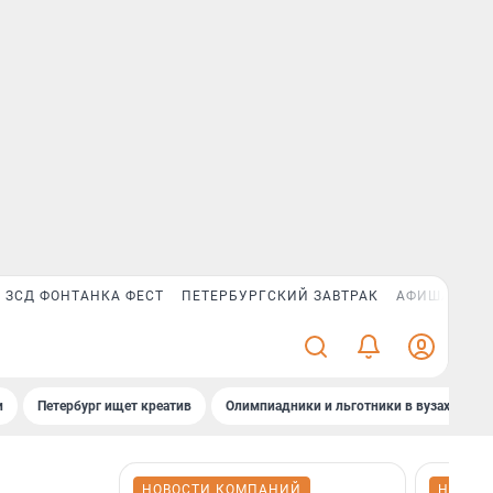
ЗСД ФОНТАНКА ФЕСТ
ПЕТЕРБУРГСКИЙ ЗАВТРАК
АФИША PLUS
и
Петербург ищет креатив
Олимпиадники и льготники в вузах СПб
НОВОСТИ КОМПАНИЙ
НОВОС