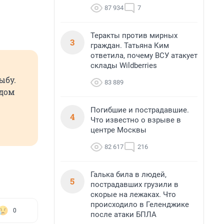
87 934
7
Теракты против мирных
3
граждан. Татьяна Ким
ответила, почему ВСУ атакует
склады Wildberries
ыбу.
83 889
адом
Погибшие и пострадавшие.
4
Что известно о взрыве в
центре Москвы
82 617
216
Галька била в людей,
5
пострадавших грузили в
скорые на лежаках. Что
происходило в Геленджике
0
после атаки БПЛА