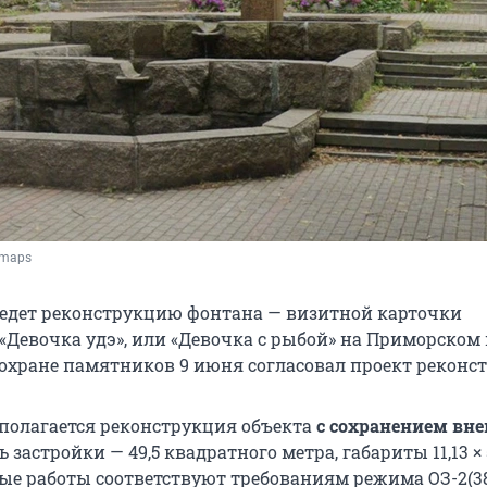
/maps
едет реконструкцию фонтана — визитной карточки
«Девочка удэ», или «Девочка с рыбой» на Приморском 
о охране памятников 9 июня согласовал проект реконс
полагается реконструкция объекта
с сохранением вн
 застройки — 49,5 квадратного метра, габариты 11,13 × 
ные работы соответствуют требованиям режима ОЗ-2(38