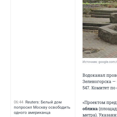
Источник: 
google.com
Водоканал пров
Зеленогорска — 
547. Комитет п
«Проектом пред
06:44
Reuters: Белый дом
попросил Москву освободить
облика
(площадь
одного американца
метра). Указан