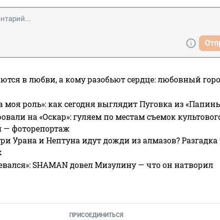
Отп
ются в любви, а кому разобьют сердце: любовный гор
а моя роль»: как сегодня выглядит Пуговка из «Папин
овали на «Оскар»: гуляем по местам съемок культово
я — фоторепортаж
ри Урана и Нептуна идут дожди из алмазов? Разгадка
х
евался»: SHAMAN довел Мизулину — что он натворил
ПРИСОЕДИНИТЬСЯ