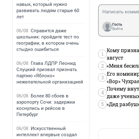
навык, который нужно
развивать людям старше 60
лет
Гость
Войти
06/08
Справится даже
школьник: пройдите тест по
географии, в котором очень
стыдно ошибиться
Кому призна
1
август
06/08
Глава ЛДПР Леонид
2
«Меня бесил
Слуцкий призвал признать
Его номинир
партию «Яблоко»
3
«Вор» Чухра
нежелательной организацией
Почему внут
4
даже учены
06/08
Более 80 сбоев в
аэропорту Сочи: задержки
5
«Дед разбуш
коснулись и рейсов в
Петербург
06/08
Искусственный
интеллект впервые создал