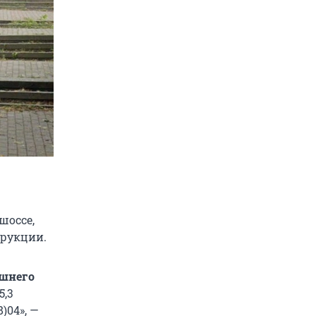
шоссе,
трукции.
ешнего
5,3
)04», —