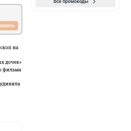
Все промокоды
равить
оскоп на
ых дочек»
го фильма
 удивила