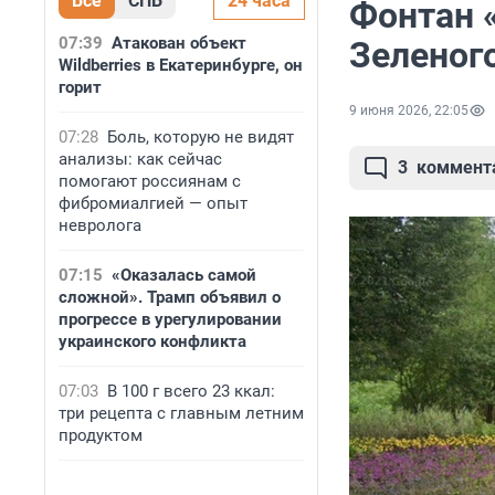
Все
СПБ
24 часа
Фонтан 
07:39
Атакован объект
Зеленог
Wildberries в Екатеринбурге, он
горит
9 июня 2026, 22:05
07:28
Боль, которую не видят
анализы: как сейчас
3
коммент
помогают россиянам с
фибромиалгией — опыт
невролога
07:15
«Оказалась самой
сложной». Трамп объявил о
прогрессе в урегулировании
украинского конфликта
07:03
В 100 г всего 23 ккал:
три рецепта с главным летним
продуктом