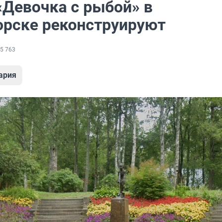
«Девочка с рыбой» в
орске реконструируют
5 763
ария