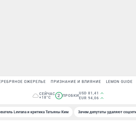
ЕРЕБРЯНОЕ ОЖЕРЕЛЬЕ
ПРИЗНАНИЕ И ВЛИЯНИЕ
LEMON GUIDE
USD 81,41
СЕЙЧАС
2
ПРОБКИ
+18°C
EUR 94,06
ователь Levrana и критика Татьяны Ким
Зачем депутаты удаляют соцсет