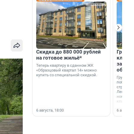
Скидка до 880 000 рублей
Группа
на готовое жильё*
клиен
застро
Теперь квартиру в сданном ЖК
област
«Образцовый квартал 14» можно
купить со специальной скидкой.
Группа А
победите
строител
Ленингра
номинац
клиенто
застройщ
6 августа, 18:00
6 августа,
области»