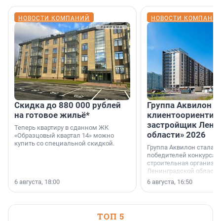
НОВОСТИ КОМПАНИЙ
НОВОСТИ КОМПАНИ
Скидка до 880 000 рублей
Группа Аквилон 
на готовое жильё*
клиентоориентир
застройщик Лени
Теперь квартиру в сданном ЖК
области» 2026
«Образцовый квартал 14» можно
купить со специальной скидкой.
Группа Аквилон стала 
победителей конкурса 
строительная организа
Ленинградской области 
номинации «Самый
6 августа, 18:00
6 августа, 16:50
клиентоориентированн
застройщик Ленинград
области».
ТОП 5