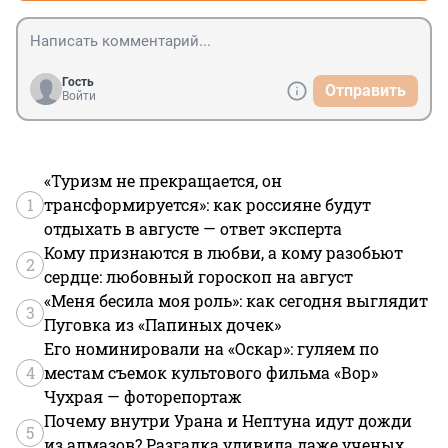
Гость
Отправить
Войти
«Туризм не прекращается, он
1
трансформируется»: как россияне будут
отдыхать в августе — ответ эксперта
Кому признаются в любви, а кому разобьют
2
сердце: любовный гороскоп на август
«Меня бесила моя роль»: как сегодня выглядит
3
Пуговка из «Папиных дочек»
Его номинировали на «Оскар»: гуляем по
4
местам съемок культового фильма «Вор»
Чухрая — фоторепортаж
Почему внутри Урана и Нептуна идут дожди
5
из алмазов? Разгадка удивила даже ученых