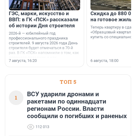
ГЭС, марки, искусство и
Скидка до 880 00
ВВП: в ГК «ПСК» рассказали
на готовое жильё
об истории Дня строителя
Теперь квартиру в сда
«Образцовый квартал 1
2026-й — юбилейный год
купить со специальной 
профессионального праздника
строителей. 9 августа 2026 года День
строителя будет отмечаться в 70-й
раз. В ГК «ПСК» напомнили о том, как
появился праздник и как
7 августа, 16:20
6 августа, 18:00
поменялась роль строительства.
ТОП 5
ВСУ ударили дронами и
1
ракетами по одиннадцати
регионам России. Власти
сообщили о погибших и раненых
112 013