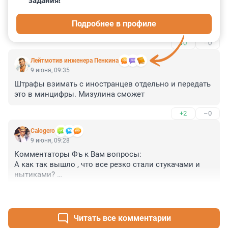
задания!
А мотоциклистов за превышение штрафуют?Или их 
Подробнее в профиле
не не успевает камера засечь…?
+0
–0
Лейтмотив инженера Пенкина
9 июня, 09:35
Штрафы взимать с иностранцев отдельно и передать 
это в минцифры. Мизулина сможет
+2
–0
Calogero
9 июня, 09:28
Комментаторы Фъ к Вам вопросы:

А как так вышло , что все резко стали стукачами и 
нытиками? 

Почему Вам есть дело до штрафа другого человека? 

+0
–2
Живите с политикой нет штрафа - мой карман толще.

Жили раньше, хоть какие-то понятия чести, сейчас же 
лишь бы плохо другому сделать. 

Читать все комментарии
ФУ, противно