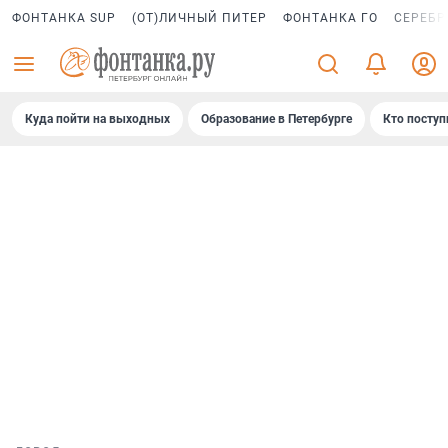
ФОНТАНКА SUP
(ОТ)ЛИЧНЫЙ ПИТЕР
ФОНТАНКА ГО
СЕРЕБР
Куда пойти на выходных
Образование в Петербурге
Кто поступ