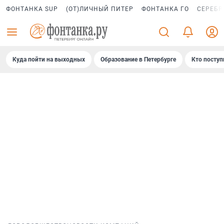
ФОНТАНКА SUP
(ОТ)ЛИЧНЫЙ ПИТЕР
ФОНТАНКА ГО
СЕРЕБР
Куда пойти на выходных
Образование в Петербурге
Кто поступ