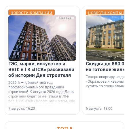
НОВОСТИ КОМПАНИЙ
НОВОСТИ КОМПАНИ
ГЭС, марки, искусство и
Скидка до 880 00
ВВП: в ГК «ПСК» рассказали
на готовое жильё
об истории Дня строителя
Теперь квартиру в сда
«Образцовый квартал 1
2026-й — юбилейный год
купить со специальной 
профессионального праздника
строителей. 9 августа 2026 года День
строителя будет отмечаться в 70-й
раз. В ГК «ПСК» напомнили о том, как
появился праздник и как
7 августа, 16:20
6 августа, 18:00
поменялась роль строительства.
ТОП 5