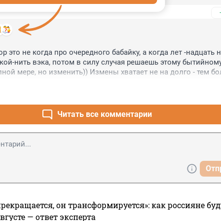
 это не когда про очередного бабайку, а когда лет -надцать н
кой-нить вэка, потом в силу случая решаешь этому бытийному
ной мере, но изменить)) Измены хватает не на долго - тем бол
редставления о судьбах друзей & знакомых вдруг обретают н
орму))
Читать все комментарии
Отп
прекращается, он трансформируется»: как россияне буд
вгусте — ответ эксперта