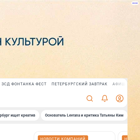
ЗСД ФОНТАНКА ФЕСТ
ПЕТЕРБУРГСКИЙ ЗАВТРАК
АФИША PLUS
рбург ищет креатив
Основатель Levrana и критика Татьяны Ким
Зач
НОВОСТИ КОМПАНИЙ
НОВОС