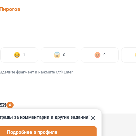
Пирогов
1
0
0
ыделите фрагмент и нажмите Ctrl+Enter
ИИ
4
грады за комментарии и другие задания!
Подробнее в профиле
режиссёр...