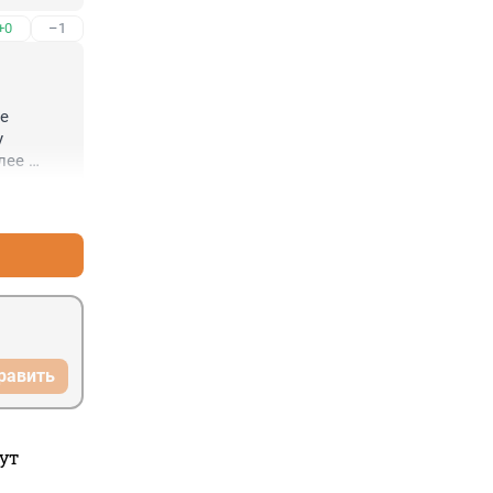
+0
–1
е 
 
ее 
астоящую 
+3
–0
равить
ут