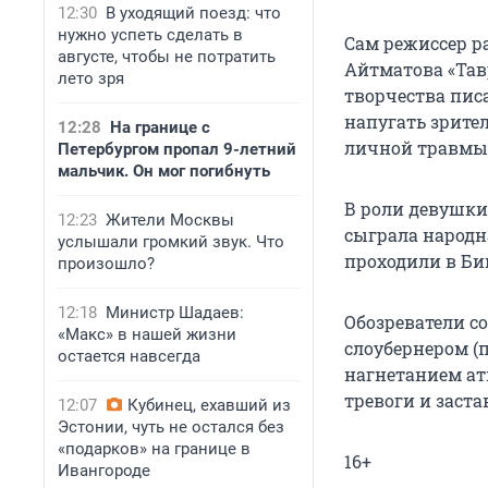
12:30
В уходящий поезд: что
нужно успеть сделать в
Сам режиссер ра
августе, чтобы не потратить
Айтматова «Тав
лето зря
творчества пис
напугать зрите
12:28
На границе с
личной травмы. 
Петербургом пропал 9-летний
мальчик. Он мог погибнуть
В роли девушки
12:23
Жители Москвы
сыграла народн
услышали громкий звук. Что
проходили в Биш
произошло?
12:18
Министр Шадаев:
Обозреватели с
«Макс» в нашей жизни
слоубернером (
остается навсегда
нагнетанием ат
тревоги и заста
12:07
Кубинец, ехавший из
Эстонии, чуть не остался без
«подарков» на границе в
16+
Ивангороде