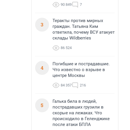
90 849
7
Теракты против мирных
3
граждан. Татьяна Ким
ответила, почему ВСУ атакует
склады Wildberries
86 524
Погибшие и пострадавшие.
4
Что известно о взрыве в
центре Москвы
84 357
216
Галька била в людей,
5
пострадавших грузили в
скорые на лежаках. Что
происходило в Геленджике
после атаки БПЛА