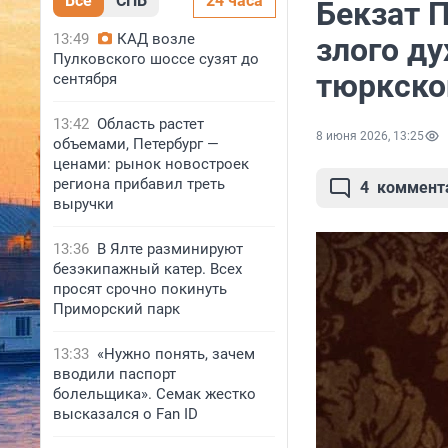
Все
СПБ
24 часа
Бекзат 
13:49
КАД возле
злого д
Пулковского шоссе сузят до
тюркско
сентября
13:42
Область растет
8 июня 2026, 13:25
объемами, Петербург —
ценами: рынок новостроек
региона прибавил треть
4
коммент
выручки
13:36
В Ялте разминируют
безэкипажный катер. Всех
просят срочно покинуть
Приморский парк
13:33
«Нужно понять, зачем
вводили паспорт
болельщика». Семак жестко
высказался о Fan ID