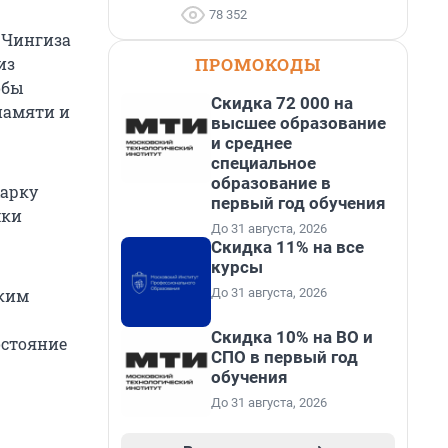
78 352
и Чингиза
ПРОМОКОДЫ
из
обы
Скидка 72 000 на
памяти и
высшее образование
и среднее
специальное
образование в
харку
первый год обучения
мки
До 31 августа, 2026
Скидка 11% на все
курсы
До 31 августа, 2026
оким
Скидка 10% на ВО и
остояние
СПО в первый год
обучения
До 31 августа, 2026