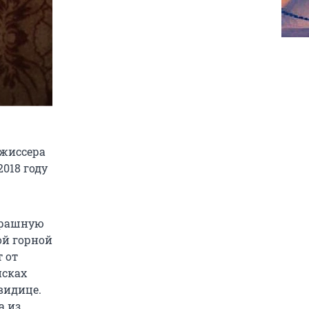
ежиссера
018 году
страшную
ой горной
 от
исках
видице.
а из