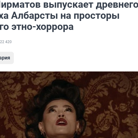
Пирматов выпускает древнег
уха Албарсты на просторы
го этно-хоррора
22 420
ария