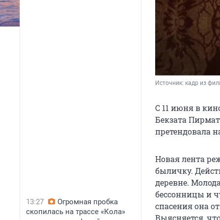
Источник: 
кадр из фи
С 11 июня в ки
Бекзата Пирмат
претендовала н
Новая лента ре
быличку. Действ
деревне. Молод
бессонницы и чу
13:27
Огромная пробка
спасения она о
скопилась на трассе «Кола»
Выясняется, что