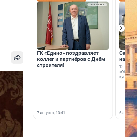
о
ГК «Едино» поздравляет
Скидка
коллег и партнёров с Днём
на гот
строителя!
Теперь к
«Образцо
купить с
7 августа, 13:41
6 августа,