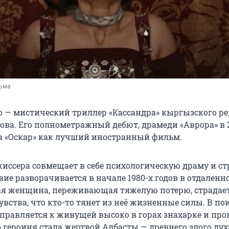
льма
но — мистический триллер «Кассандра» кыргызского р
ова. Его полнометражный дебют, драмеди «Аврора» в 2
а «Оскар» как лучший иностранный фильм.
жиссера совмещает в себе психологическую драму и 
ие разворачивается в начале 1980-х годов в отдаленн
ая женщина, переживающая тяжелую потерю, страдает
вства, что кто-то тянет из неё жизненные силы. В по
тправляется к живущей высоко в горах знахарке и про
 героиня стала жертвой Албасты — древнего злого дух