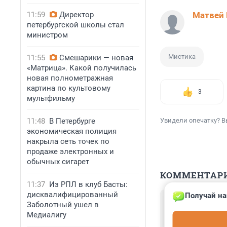
11:59
Директор
Матвей 
петербургской школы стал
министром
Мистика
11:55
Смешарики — новая
«Матрица». Какой получилась
новая полнометражная
картина по культовому
3
мультфильму
11:48
В Петербурге
Увидели опечатку? В
экономическая полиция
накрыла сеть точек по
продаже электронных и
обычных сигарет
КОММЕНТАР
11:37
Из РПЛ в клуб Басты:
дисквалифицированный
Получай на
Гость
Заболотный ушел в
11 июня, 15:37
Медиалигу
Кому и Бекзат - 