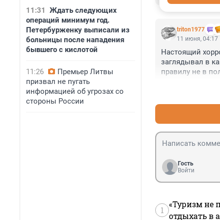
11:31
Ждать следующих
операций минимум год.
Петербурженку выписали из
triton1977
больницы после нападения
11 июня, 04:17
бывшего с кислотой
Настоящий хоррор
заглядывал в ка
11:26
Премьер Литвы
правилу не в пол
призвал не пугать
когда смутные п
информацией об угрозах со
безжалостную ф
стороны России
Гость
Войти
«Туризм не 
1
отдыхать в а