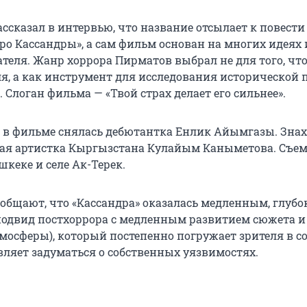
ссказал в интервью, что название отсылает к повест
ро Кассандры», а сам фильм основан на многих идеях 
ателя. Жанр хоррора Пирматов выбрал не для того, чт
ля, а как инструмент для исследования исторической 
Слоган фильма — «Твой страх делает его сильнее».
 в фильме снялась дебютантка Енлик Айымгазы. Зна
ая артистка Кыргызстана Кулайым Каныметова. Съе
кеке и селе Ак-Терек.
ообщают, что «Кассандра» оказалась медленным, глуб
подвид постхоррора с медленным развитием сюжета и
мосферы), который постепенно погружает зрителя в с
вляет задуматься о собственных уязвимостях.