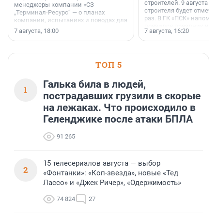
строителей. 9 августа 2
менеджеры компании «СЗ
строителя будет отмечат
„Терминал-Ресурс“ — о планах
раз. В ГК «ПСК» напомни
компании, испытаниях и поводах для
появился праздник и к
осторожного оптимизма.
7 августа, 18:00
7 августа, 16:20
поменялась роль строит
ТОП 5
Галька била в людей,
1
пострадавших грузили в скорые
на лежаках. Что происходило в
Геленджике после атаки БПЛА
91 265
15 телесериалов августа — выбор
2
«Фонтанки»: «Коп-звезда», новые «Тед
Лассо» и «Джек Ричер», «Одержимость»
74 824
27