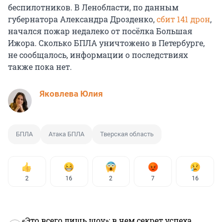
беспилотников. В Ленобласти, по данным
губернатора Александра Дрозденко,
сбит 141 дрон
,
начался пожар недалеко от посёлка Большая
Ижора. Сколько БПЛА уничтожено в Петербурге,
не сообщалось, информации о последствиях
также пока нет.
Яковлева Юлия
БПЛА
Атака БПЛА
Тверская область
2
16
2
7
16
«Это всего лишь шоу»: в чем секрет успеха