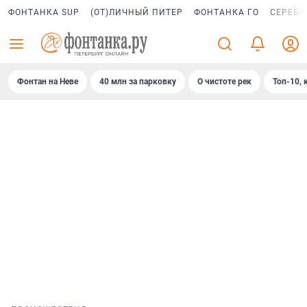
ФОНТАНКА SUP
(ОТ)ЛИЧНЫЙ ПИТЕР
ФОНТАНКА ГО
СЕРЕБР
Фонтан на Неве
40 млн за парковку
О чистоте рек
Топ-10, 