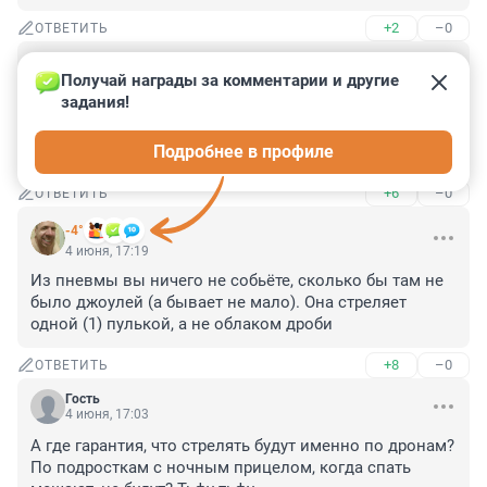
+2
–0
ОТВЕТИТЬ
Гость
4 июня, 17:56
Получай награды за комментарии и другие 
задания!
Перехватчики совершенно безопасны и легко 
проектируются, а стрелялки в населенной местности 
Подробнее в профиле
применять чревато.
+6
–0
ОТВЕТИТЬ
-4°
4 июня, 17:19
Из пневмы вы ничего не собьёте, сколько бы там не 
было джоулей (а бывает не мало). Она стреляет 
одной (1) пулькой, а не облаком дроби
+8
–0
ОТВЕТИТЬ
Гость
4 июня, 17:03
А где гарантия, что стрелять будут именно по дронам? 
По подросткам с ночным прицелом, когда спать 