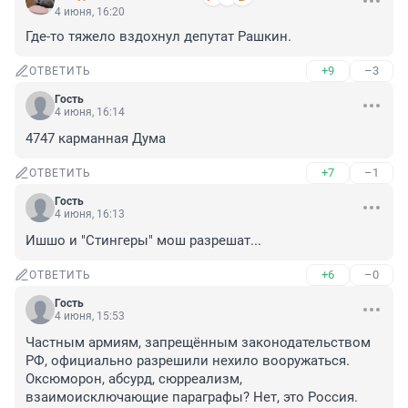
4 июня, 16:20
Где-то тяжело вздохнул депутат Рашкин.
+9
–3
ОТВЕТИТЬ
Гость
4 июня, 16:14
4747 карманная Дума
+7
–1
ОТВЕТИТЬ
Гость
4 июня, 16:13
Ишшо и "Стингеры" мош разрешат...
+6
–0
ОТВЕТИТЬ
Гость
4 июня, 15:53
Частным армиям, запрещённым законодательством 
РФ, официально разрешили нехило вооружаться. 
Оксюморон, абсурд, сюрреализм, 
взаимоисключающие параграфы? Нет, это Россия.