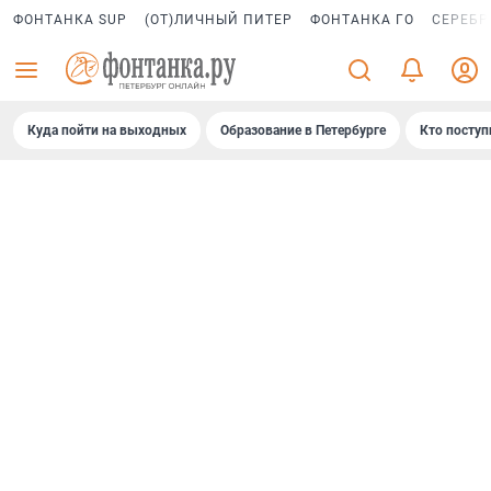
ФОНТАНКА SUP
(ОТ)ЛИЧНЫЙ ПИТЕР
ФОНТАНКА ГО
СЕРЕБР
Куда пойти на выходных
Образование в Петербурге
Кто поступ