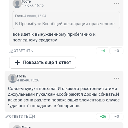
Гость
4 июня, 16:45
Гость
4 июня, 16:04
В Преамбуле Всеобщей декларации прав человека сказано, что права человека должны охраняться властью закона в целях обеспечения, чтобы "человек не был вынужден прибегать, в качестве последнего средства, к восстанию против тирании и угнетения"
всё идет к вынужденному прибеганию к 
последнему средству
+4
–0
ОТВЕТИТЬ
Показать ещё 1 ответ
Гость
4 июня, 15:26
Совсем кукуха поехала! И с какого расстояния этими 
джоульными пукалками,собираются дроны сбивать.И 
какова зона разлета поражающих элементов,в случае 
"удачного" попадания в боеприпас.
+26
–0
ОТВЕТИТЬ
4
Гость