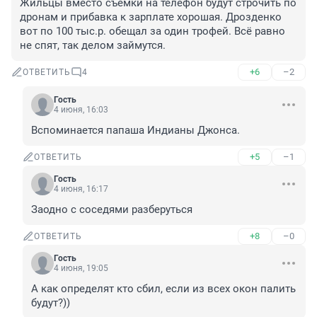
Жильцы вместо съёмки на телефон будут строчить по 
дронам и прибавка к зарплате хорошая. Дрозденко 
вот по 100 тыс.р. обещал за один трофей. Всё равно 
не спят, так делом займутся.
+6
–2
ОТВЕТИТЬ
4
Гость
4 июня, 16:03
Вспоминается папаша Индианы Джонса.
+5
–1
ОТВЕТИТЬ
Гость
4 июня, 16:17
Заодно с соседями разберуться
+8
–0
ОТВЕТИТЬ
Гость
4 июня, 19:05
А как определят кто сбил, если из всех окон палить 
будут?))