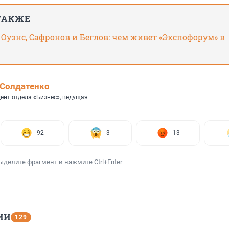
ТАКЖЕ
 Оуэнс, Сафронов и Беглов: чем живет «Экспофорум» в
Солдатенко
ент отдела «Бизнес», ведущая
92
3
13
ыделите фрагмент и нажмите Ctrl+Enter
ИИ
129