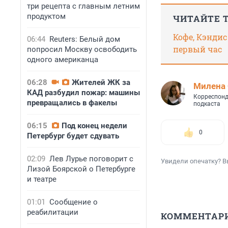
три рецепта с главным летним
продуктом
ЧИТАЙТЕ 
Кофе, Кэндис
06:44
Reuters: Белый дом
первый час
попросил Москву освободить
одного американца
06:28
Жителей ЖК за
Милена 
КАД разбудил пожар: машины
Корреспонд
превращались в факелы
подкаста
06:15
Под конец недели
0
Петербург будет сдувать
02:09
Лев Лурье поговорит с
Увидели опечатку? В
Лизой Боярской о Петербурге
и театре
01:01
Сообщение о
реабилитации
КОММЕНТАР