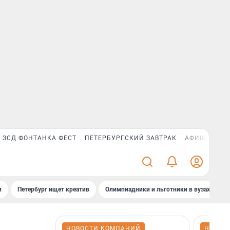
ЗСД ФОНТАНКА ФЕСТ
ПЕТЕРБУРГСКИЙ ЗАВТРАК
АФИША PLUS
и
Петербург ищет креатив
Олимпиадники и льготники в вузах СПб
НОВОСТИ КОМПАНИЙ
НОВОС