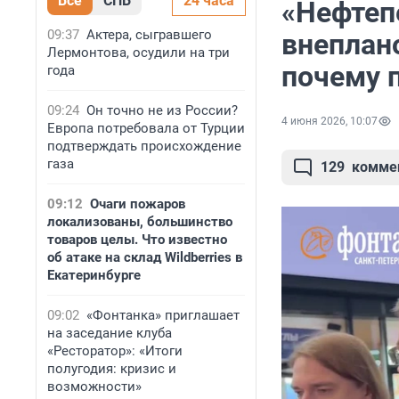
Все
СПБ
24 часа
«Нефтеп
09:37
Актера, сыгравшего
внеплан
Лермонтова, осудили на три
почему 
года
09:24
Он точно не из России?
4 июня 2026, 10:07
Европа потребовала от Турции
подтверждать происхождение
газа
129
комме
09:12
Очаги пожаров
локализованы, большинство
товаров целы. Что известно
об атаке на склад Wildberries в
Екатеринбурге
09:02
«Фонтанка» приглашает
на заседание клуба
«Ресторатор»: «Итоги
полугодия: кризис и
возможности»