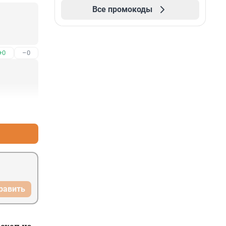
Все промокоды
+0
–0
+2
–0
равить