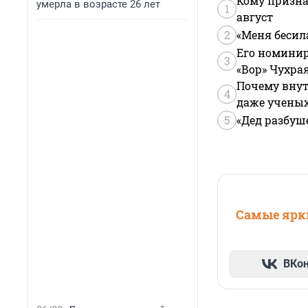
Кому призна
умерла в возрасте 26 лет
1
август
2
«Меня бесил
Его номинир
3
«Вор» Чухра
Почему внут
4
даже учены
5
«Дед разбуш
Самые ярки
ВКо