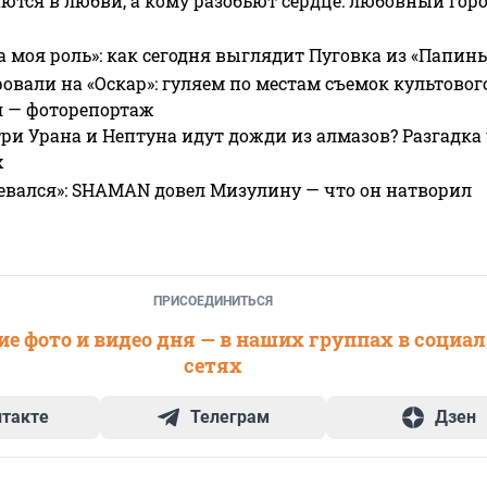
ются в любви, а кому разобьют сердце: любовный гор
а моя роль»: как сегодня выглядит Пуговка из «Папин
овали на «Оскар»: гуляем по местам съемок культово
я — фоторепортаж
ри Урана и Нептуна идут дожди из алмазов? Разгадка
х
евался»: SHAMAN довел Мизулину — что он натворил
ПРИСОЕДИНИТЬСЯ
е фото и видео дня — в наших группах в социа
сетях
нтакте
Телеграм
Дзен