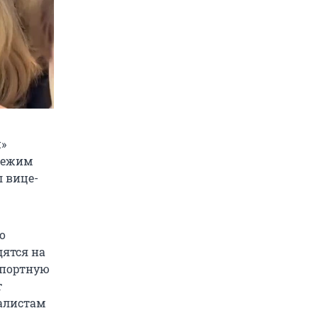
»
режим
л вице-
о
дятся на
спортную
т
налистам