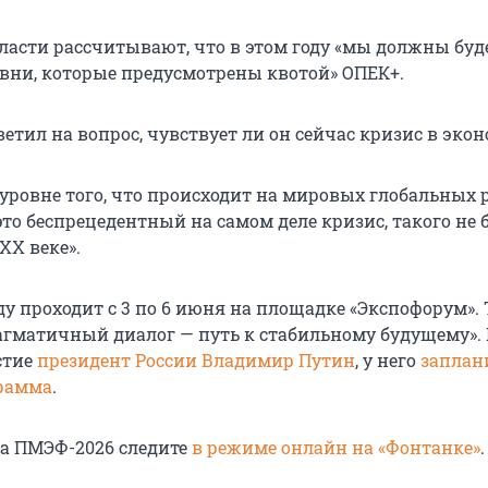
власти рассчитывают, что в этом году «мы должны бу
овни, которые предусмотрены квотой» ОПЕК+.
етил на вопрос, чувствует ли он сейчас кризис в экон
 уровне того, что происходит на мировых глобальных 
то беспрецедентный на самом деле кризис, такого не 
XX веке».
у проходит с 3 по 6 июня на площадке «Экспофорум». 
рагматичный диалог — путь к стабильному будущему».
стие
президент России Владимир Путин
, у него
заплан
рамма
.
а ПМЭФ-2026 следите
в режиме онлайн на «Фонтанке»
.