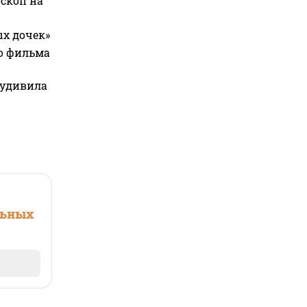
оскоп на
ых дочек»
го фильма
 удивила
льных