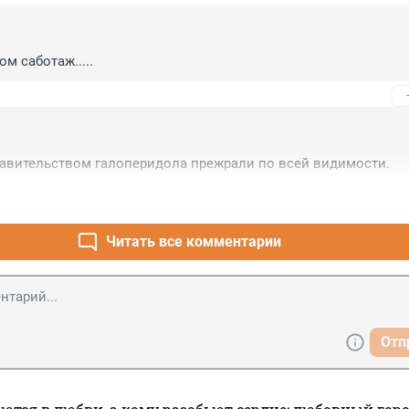
ом саботаж.....
равительством галоперидола прежрали по всей видимости.
Читать все комментарии
Отп