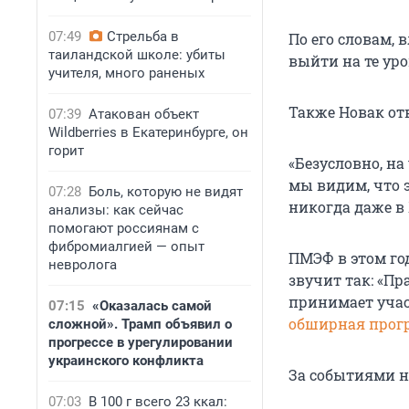
07:49
Стрельба в
По его словам, 
таиландской школе: убиты
выйти на те ур
учителя, много раненых
Также Новак отв
07:39
Атакован объект
Wildberries в Екатеринбурге, он
горит
«Безусловно, на
мы видим, что э
07:28
Боль, которую не видят
никогда даже в 
анализы: как сейчас
помогают россиянам с
фибромиалгией — опыт
ПМЭФ в этом год
невролога
звучит так: «П
принимает уча
07:15
«Оказалась самой
обширная прог
сложной». Трамп объявил о
прогрессе в урегулировании
украинского конфликта
За событиями н
07:03
В 100 г всего 23 ккал: