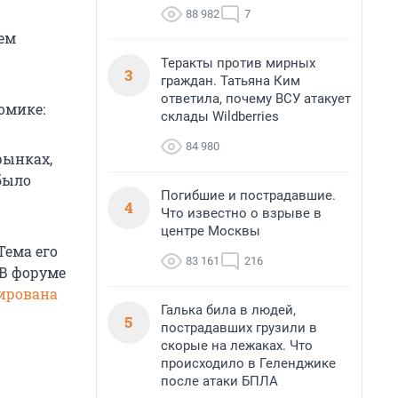
88 982
7
дем
Теракты против мирных
3
граждан. Татьяна Ким
ответила, почему ВСУ атакует
омике:
склады Wildberries
84 980
рынках,
было
Погибшие и пострадавшие.
4
Что известно о взрыве в
центре Москвы
Тема его
83 161
216
 В форуме
ирована
Галька била в людей,
5
пострадавших грузили в
скорые на лежаках. Что
происходило в Геленджике
после атаки БПЛА