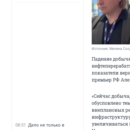
Источник: 
Милена Солд
Падение добычи
нефтеперерабат
показатели вер
премьер РФ Але
«Сейчас добыча,
обусловлено те
внеплановых ре
инфраструктуру
увеличиваться 
08:51
Дело не только в