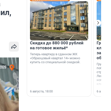
а
ил,
Скидка до 880 000 рублей
Группа
на готовое жильё*
клиен
застро
Теперь квартиру в сданном ЖК
област
«Образцовый квартал 14» можно
купить со специальной скидкой.
Группа А
победите
строител
Ленингра
номинац
клиенто
застройщ
6 августа, 18:00
6 августа,
области»