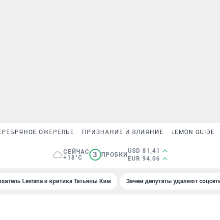
ЕРЕБРЯНОЕ ОЖЕРЕЛЬЕ
ПРИЗНАНИЕ И ВЛИЯНИЕ
LEMON GUIDE
USD 81,41
СЕЙЧАС
3
ПРОБКИ
+18°C
EUR 94,06
ователь Levrana и критика Татьяны Ким
Зачем депутаты удаляют соцсет