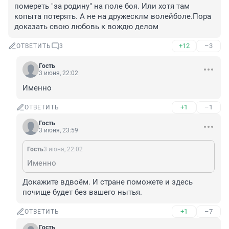
помереть "за родину" на поле боя. Или хотя там 
копыта потерять. А не на дружесклм волейболе.Пора 
доказать свою любовь к вождю делом
+12
–3
ОТВЕТИТЬ
3
Гость
3 июня, 22:02
Именно
+1
–1
ОТВЕТИТЬ
Гость
3 июня, 23:59
Гость
3 июня, 22:02
Именно
Докажите вдвоём. И стране поможете и здесь 
почище будет без вашего нытья.
+1
–7
ОТВЕТИТЬ
Гость