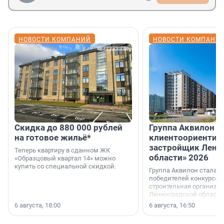
НОВОСТИ КОМПАНИЙ
НОВОСТИ КОМПАНИ
Скидка до 880 000 рублей
Группа Аквилон 
на готовое жильё*
клиентоориентир
застройщик Лени
Теперь квартиру в сданном ЖК
области» 2026
«Образцовый квартал 14» можно
купить со специальной скидкой.
Группа Аквилон стала 
победителей конкурса 
строительная организа
Ленинградской области 
номинации «Самый
6 августа, 18:00
6 августа, 16:50
клиентоориентированн
застройщик Ленинград