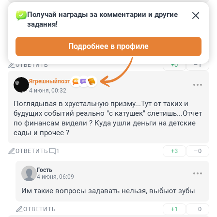
+0
–0
ОТВЕТИТЬ
Получай награды за комментарии и другие 
задания!
Гость
4 июня, 06:44
Подробнее в профиле
Просто нажрался.
+0
–1
ОТВЕТИТЬ
Ягрешныйпоэт
4 июня, 00:32
Поглядывая в хрустальную призму...Тут от таких и 
будущих событий реально "с катушек" слетишь...Отчет 
по финансам видели ? Куда ушли деньги на детские 
сады и прочее ?
+3
–0
ОТВЕТИТЬ
1
Гость
4 июня, 06:09
Им такие вопросы задавать нельзя, выбьют зубы
+1
–0
ОТВЕТИТЬ