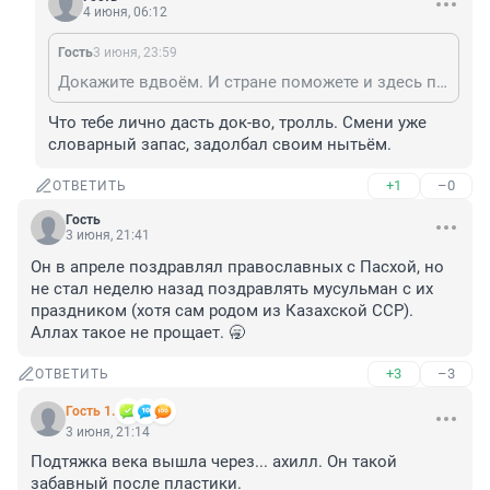
4 июня, 06:12
Гость
3 июня, 23:59
Докажите вдвоём. И стране поможете и здесь почище будет без вашего нытья.
Что тебе лично дасть док-во, тролль. Смени уже 
словарный запас, задолбал своим нытьём.
+1
–0
ОТВЕТИТЬ
Гость
3 июня, 21:41
Он в апреле поздравлял православных с Пасхой, но 
не стал неделю назад поздравлять мусульман с их 
праздником (хотя сам родом из Казахской ССР). 
Аллах такое не прощает. 🥱
+3
–3
ОТВЕТИТЬ
Гость 1.
3 июня, 21:14
Подтяжка века вышла через... ахилл. Он такой 
забавный после пластики.