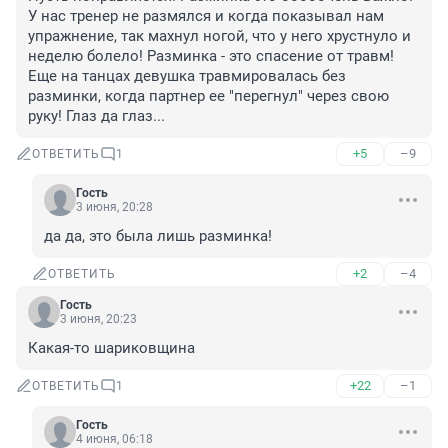
У нас тренер не размялся и когда показывал нам 
упражнение, так махнул ногой, что у него хрустнуло и 
неделю болело! Разминка - это спасение от травм! 

Еще на танцах девушка травмировалась без 
разминки, когда партнер ее "перегнул" через свою 
руку! Глаз да глаз...
+5
–9
ОТВЕТИТЬ
1
Гость
3 июня, 20:28
да да, это была лишь разминка!
+2
–4
ОТВЕТИТЬ
Гость
3 июня, 20:23
Какая-то шариковщина
+22
–1
ОТВЕТИТЬ
1
Гость
4 июня, 06:18