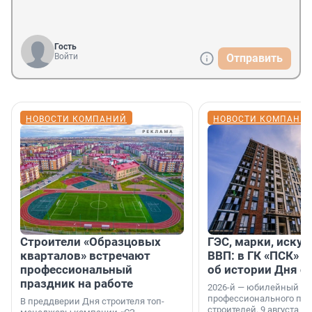
Гость
Войти
Отправить
НОВОСТИ КОМПАНИЙ
НОВОСТИ КОМПАНИ
Строители «Образцовых
ГЭС, марки, искус
кварталов» встречают
ВВП: в ГК «ПСК» р
профессиональный
об истории Дня с
праздник на работе
2026-й — юбилейный го
профессионального пр
В преддверии Дня строителя топ-
строителей. 9 августа 2