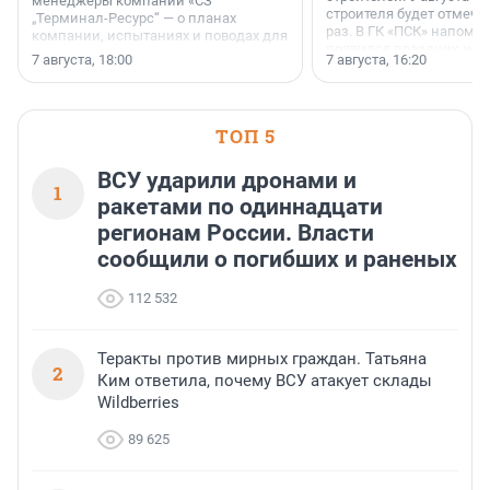
менеджеры компании «СЗ
строителя будет отмечат
„Терминал-Ресурс“ — о планах
раз. В ГК «ПСК» напомни
компании, испытаниях и поводах для
появился праздник и к
осторожного оптимизма.
7 августа, 18:00
7 августа, 16:20
поменялась роль строит
ТОП 5
ВСУ ударили дронами и
1
ракетами по одиннадцати
регионам России. Власти
сообщили о погибших и раненых
112 532
Теракты против мирных граждан. Татьяна
2
Ким ответила, почему ВСУ атакует склады
Wildberries
89 625