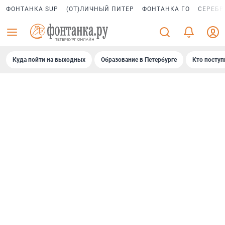
ФОНТАНКА SUP
(ОТ)ЛИЧНЫЙ ПИТЕР
ФОНТАНКА ГО
СЕРЕБР
Куда пойти на выходных
Образование в Петербурге
Кто поступ