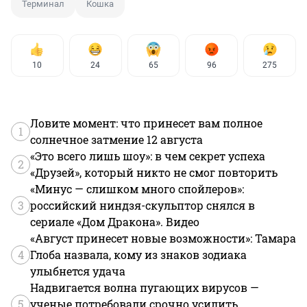
Терминал
Кошка
10
24
65
96
275
Ловите момент: что принесет вам полное
1
солнечное затмение 12 августа
«Это всего лишь шоу»: в чем секрет успеха
2
«Друзей», который никто не смог повторить
«Минус — слишком много спойлеров»:
3
российский ниндзя-скульптор снялся в
сериале «Дом Дракона». Видео
«Август принесет новые возможности»: Тамара
4
Глоба назвала, кому из знаков зодиака
улыбнется удача
Надвигается волна пугающих вирусов —
5
ученые потребовали срочно усилить