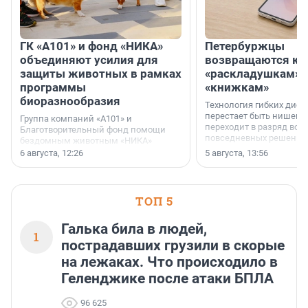
ГК «А101» и фонд «НИКА»
Петербуржцы
объединяют усилия для
возвращаются к
защиты животных в рамках
«раскладушкам» 
программы
«книжкам»
биоразнообразия
Технология гибких дисп
перестает быть нишевы
Группа компаний «А101» и
переходит в разряд вос
Благотворительный фонд помощи
повседневных решений
бездомным животным «НИКА»
заключили соглашение о
6 августа, 12:26
5 августа, 13:56
стратегическом сотрудничестве.
ТОП 5
Галька била в людей,
1
пострадавших грузили в скорые
на лежаках. Что происходило в
Геленджике после атаки БПЛА
96 625