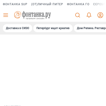
ФОНТАНКА SUP
(ОТ)ЛИЧНЫЙ ПИТЕР
ФОНТАНКА ГО
СЕРЕБР
Доставка в СИЗО
Петербург ищет креатив
Дом Репина. Реставр