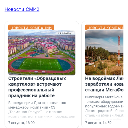
Новости СМИ2
НОВОСТИ КОМПАНИЙ
НОВОСТИ КОМПАНИ
Строители «Образцовых
На водоёмах Лен
кварталов» встречают
заработали новы
профессиональный
станции МегаФон
праздник на работе
Инженеры МегаФона ус
телеком-оборудование 
В преддверии Дня строителя топ-
популярных водоёмах
менеджеры компании «СЗ
Ленинградской области
„Терминал-Ресурс“ — о планах
станции вблизи Лембол
компании, испытаниях и поводах для
Раздолинского озёр, а 
осторожного оптимизма.
7 августа, 18:00
7 августа, 14:59
недалеко от Большого Т