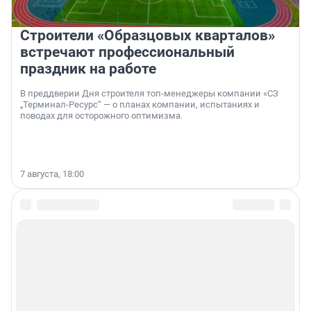
Строители «Образцовых кварталов»
встречают профессиональный
праздник на работе
В преддверии Дня строителя топ-менеджеры компании «СЗ
„Терминал-Ресурс“ — о планах компании, испытаниях и
поводах для осторожного оптимизма.
7 августа, 18:00