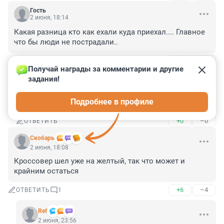
Гость
2 июня, 18:14
Какая разница кто как ехали куда приехал.... Главное 
что бы люди не пострадали..
+0
–1
ОТВЕТИТЬ
1
Получай награды за комментарии и другие 
задания!
Гость
4 июня, 12:30
Подробнее в профиле
Пострадали женщинв вся в крови на газоне
+0
–0
ОТВЕТИТЬ
Скобарь
2 июня, 18:08
Кроссовер шел уже на желтый, так что может и 
крайним остаться
+6
–4
ОТВЕТИТЬ
1
Ref
2 июня, 23:56