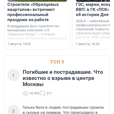
Строители «Образцовых
ГЭС, марки, искус
кварталов» встречают
ВВП: в ГК «ПСК» р
профессиональный
об истории Дня с
праздник на работе
2026-й — юбилейный го
профессионального пр
В преддверии Дня строителя топ-
строителей. 9 августа 2
менеджеры компании «СЗ
строителя будет отмечат
„Терминал-Ресурс“ — о планах
раз. В ГК «ПСК» напомни
компании, испытаниях и поводах для
появился праздник и к
осторожного оптимизма.
7 августа, 18:00
7 августа, 16:20
поменялась роль строит
ТОП 5
Погибшие и пострадавшие. Что
1
известно о взрыве в центре
Москвы
93 993
217
Галька била в людей, пострадавших грузили
2
в скорые на лежаках. Что происходило в