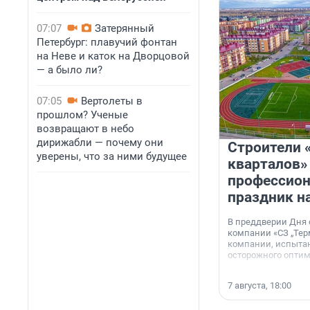
07:07
Затерянный
Петербург: плавучий фонтан
на Неве и каток на Дворцовой
— а было ли?
07:05
Вертолеты в
прошлом? Ученые
возвращают в небо
дирижабли — почему они
Строители 
уверены, что за ними будущее
кварталов»
профессио
праздник н
В преддверии Дня
компании «СЗ „Тер
компании, испытан
осторожного опти
7 августа, 18:00