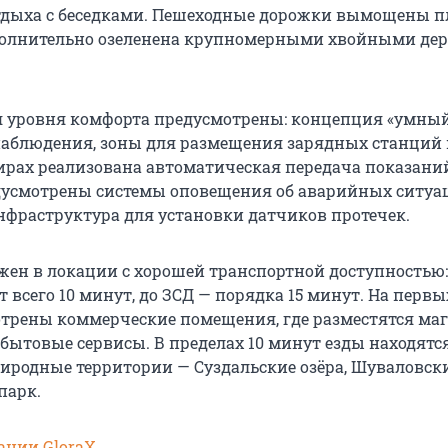
дыха с беседками. Пешеходные дорожки вымощены пл
полнительно озеленена крупномерными хвойными дер
уровня комфорта предусмотрены: концепция «умный
аблюдения, зоны для размещения зарядных станций 
ртирах реализована автоматическая передача показани
дусмотрены системы оповещения об аварийных ситуа
нфраструктура для установки датчиков протечек.
жен в локации с хорошей транспортной доступностью:
 всего 10 минут, до ЗСД — порядка 15 минут. На первы
трены коммерческие помещения, где разместятся ма
 бытовые сервисы. В пределах 10 минут езды находятс
родные территории — Суздальские озёра, Шуваловск
парк.
ании GloraX