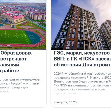
«Образцовых
ГЭС, марки, искусство
 встречают
ВВП: в ГК «ПСК» расск
нальный
об истории Дня строит
а работе
2026-й — юбилейный год профессио
праздника строителей. 9 августа 2026
 строителя топ-менеджеры
День строителя будет отмечаться в 70
минал-Ресурс“ — о планах
ГК «ПСК» напомнили о том, как появ
иях и поводах для
праздник и как поменялась роль
мизма.
строительства.
7 августа, 16:20