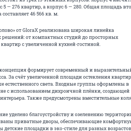
с 5 — 276 квартир, а корпус 6 — 280. Общая площадь вт
 составляет 46 566 кв. м.
голово» от GloraX реализована широкая линейка
решений: от компактных студий до просторных
квартир с увеличенной кухней-гостиной.
 концепция формирует современный и выразительны
са. За счёт увеличенной площади остекления кварти
е естественного света. Входные группы оформлены в
не с использованием дихроичной плёнки, создающей
 интерьера. Также предусмотрены вместительные кол
ие уделено благоустройству и озеленению территории
ованы приватные дворы, обеспечивающие комфортную
ы детские площадки в эко-стиле для разных возрастов