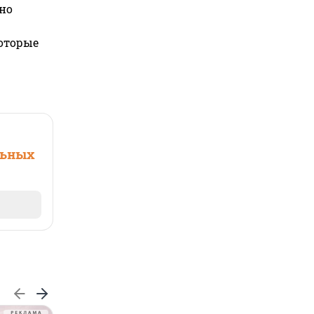
но
которые
льных