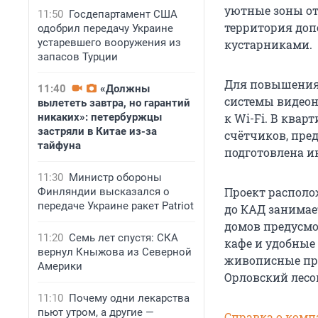
уютные зоны от
11:50
Госдепартамент США
территория до
одобрил передачу Украине
устаревшего вооружения из
кустарниками.
запасов Турции
Для повышения 
11:40
«Должны
системы видеон
вылететь завтра, но гарантий
никаких»: петербуржцы
к Wi-Fi. В ква
застряли в Китае из-за
счётчиков, пре
тайфуна
подготовлена и
11:30
Министр обороны
Проект располо
Финляндии высказался о
передаче Украине ракет Patriot
до КАД занимает
домов предусмо
11:20
Семь лет спустя: СКА
кафе и удобные
вернул Кныжова из Северной
живописные при
Америки
Орловский лесо
11:10
Почему одни лекарства
пьют утром, а другие —
Справка о комп