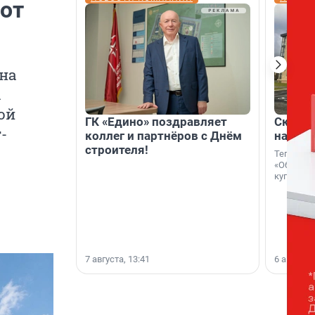
 от
на
а
ой
ГК «Едино» поздравляет
Скидка
-
коллег и партнёров с Днём
на гот
строителя!
Теперь к
«Образцо
купить с
7 августа, 13:41
6 августа,