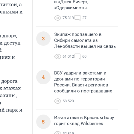
и «Джек Ричер»,
иткой, а
«Одержимость»
евьями и
75 319
27
Экипаж пропавшего в
 двор»,
3
Сибири самолета из
и доступ
Ленобласти вышел на связь
й
циях и
61 012
60
ВСУ ударили ракетами и
4
дронами по территории
 дорога
России. Власти регионов
х этажах
сообщили о пострадавших
газины,
58 529
я
ий парк и
Из-за атаки в Красном Бору
5
горит склад Wildberries
52 819