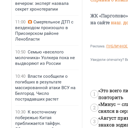
вечером: эксперт назвала
секрет хронотерапии
ЖК «Парголово»
11:00
Смертельное ДТП с
на сайте
наш. д
вездеходом произошло в
Приозерском районе
Ленобласти
Реклама.
ПУБЛИЧНОЕ 
10:50
Семью «веселого
молочника» Уолкера пока не
Увидели опечатку? В
выдворяют из России
10:40
Власти сообщили о
погибших в результате
массированной атаки ВСУ на
«Это всего л
Белгород. Число
1
повторить
пострадавших растет
«Минус — сл
2
снялся в се
10:30
К восточному
«Август при
побережью Китая
3
приближается тайфун.
знаков зоди