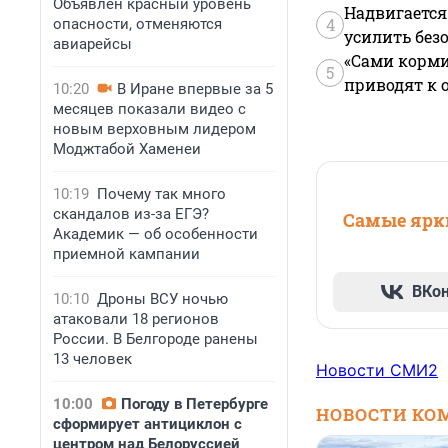
Объявлен красный уровень
Надвигается
4
опасности, отменяются
усилить без
авиарейсы
«Сами корми
5
приводят к 
10:20
В Иране впервые за 5
месяцев показали видео с
новым верховным лидером
Моджтабой Хаменеи
10:19
Почему так много
скандалов из-за ЕГЭ?
Самые ярки
Академик — об особенности
приемной кампании
ВКо
10:10
Дроны ВСУ ночью
атаковали 18 регионов
России. В Белгороде ранены
13 человек
Новости СМИ2
10:00
Погоду в Петербурге
НОВОСТИ КО
сформирует антициклон с
центром над Белоруссией