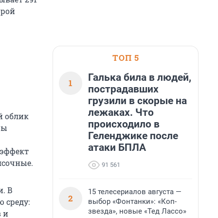
орой
ТОП 5
Галька била в людей,
1
пострадавших
грузили в скорые на
лежаках. Что
й облик
происходило в
ры
Геленджике после
атаки БПЛА
 эффект
ясочные.
91 561
. В
15 телесериалов августа —
2
 среду:
выбор «Фонтанки»: «Коп-
звезда», новые «Тед Лассо»
 и