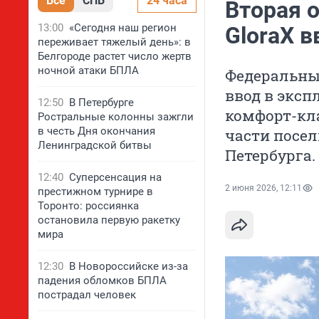
Все
СПБ
24 часа
Вторая 
13:00
«Сегодня наш регион
GloraX 
переживает тяжелый день»: в
Белгороде растет число жертв
ночной атаки БПЛА
Федеральны
ввод в эксп
12:50
В Петербурге
комфорт-кл
Ростральные колонны зажгли
в честь Дня окончания
части посел
Ленинградской битвы
Петербурга.
12:40
Суперсенсация на
2 июня 2026, 12:11
престижном турнире в
Торонто: россиянка
остановила первую ракетку
мира
12:30
В Новороссийске из-за
падения обломков БПЛА
пострадал человек