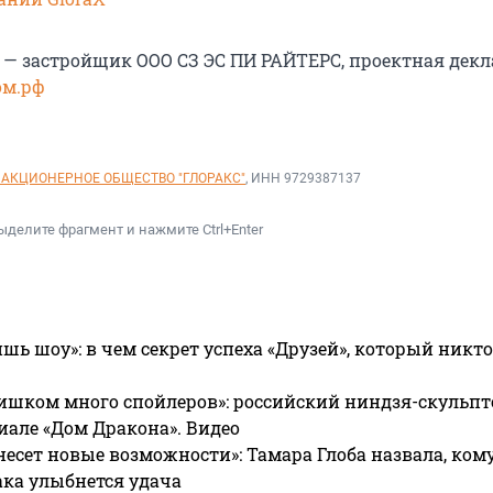
 — застройщик ООО СЗ ЭС ПИ РАЙТЕРС, проектная дек
ом.рф
АКЦИОНЕРНОЕ ОБЩЕСТВО "ГЛОРАКС"
, ИНН 9729387137
ыделите фрагмент и нажмите Ctrl+Enter
ишь шоу»: в чем секрет успеха «Друзей», который никто
ишком много спойлеров»: российский ниндзя-скульпт
риале «Дом Дракона». Видео
несет новые возможности»: Тамара Глоба назвала, кому
ака улыбнется удача