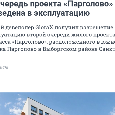
очередь проекта «Парголово»
введена в эксплуатацию
й девелопер GloraX получил разрешение 
луатацию второй очереди жилого проект
асса «Парголово», расположенного в южн
ка Парголово в Выборгском районе Санкт
8 978