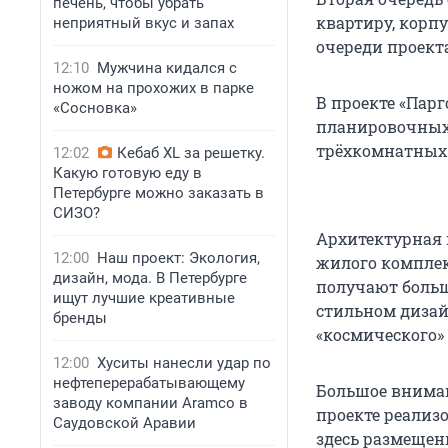
печень, чтобы убрать
квартиру, корпу
неприятный вкус и запах
очереди проекта
12:10
Мужчина кидался с
ножом на прохожих в парке
В проекте «Пар
«Сосновка»
планировочных 
трёхкомнатных 
12:02
Кебаб XL за решетку.
Какую готовую еду в
Петербурге можно заказать в
СИЗО?
Архитектурная
12:00
Наш проект: Экология,
жилого комплек
дизайн, мода. В Петербурге
получают больш
ищут лучшие креативные
стильном дизай
бренды
«космического»
12:00
Хуситы нанесли удар по
нефтеперерабатывающему
Большое вниман
заводу компании Aramco в
проекте реализ
Саудовской Аравии
здесь размещен