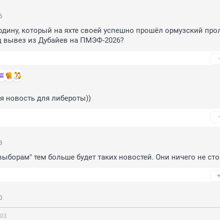
6
одину, который на яхте своей успешно прошёл ормузский прол
ц вывез из Дубайев на ПМЭФ-2026?
я новость для либероты))
3
выборам" тем больше будет таких новостей. Они ничего не сто
0
:03