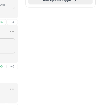
тоят
+4
–4
+0
–0