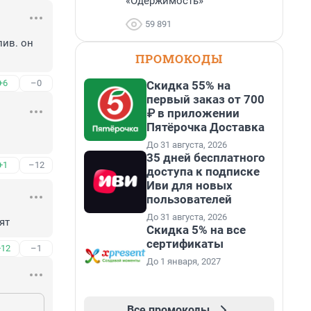
«Одержимость»
59 891
ив. он 
ПРОМОКОДЫ
+6
–0
Скидка 55% на
первый заказ от 700
₽ в приложении
Пятёрочка Доставка
До 31 августа, 2026
35 дней бесплатного
+1
–12
доступа к подписке
Иви для новых
пользователей
До 31 августа, 2026
ят
Скидка 5% на все
сертификаты
+12
–1
До 1 января, 2027
Все промокоды