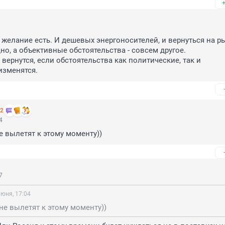
 желание есть. И дешевых энергоносителей, и вернуться на ры
но, а объективные обстоятельства - совсем другое. 

вернутся, если обстоятельства как политические, так и 
изменятся.
 2
4
не вылетят к этому моменту))
7
июня, 17:04
 не вылетят к этому моменту))