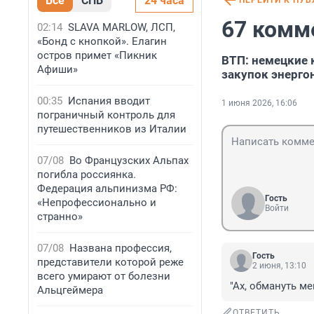
Все
СПБ
24 часа
ПЕРЕЙТИ К ПУ
67 комм
02:14
SLAVA MARLOW, ЛСП,
«Бонд с кнопкой». Елагин
остров примет «Пикник
ВТП: немецкие 
Афиши»
закупок энерго
00:35
Испания вводит
1 июня 2026, 16:06
пограничный контроль для
путешественников из Италии
07/08
Во Французских Альпах
погибла россиянка.
Федерация альпинизма РФ:
Гость
«Непрофессионально и
Войти
странно»
07/08
Названа профессия,
Гость
представители которой реже
2 июня, 13:10
всего умирают от болезни
"Ах, обмануть м
Альцгеймера
ОТВЕТИТЬ