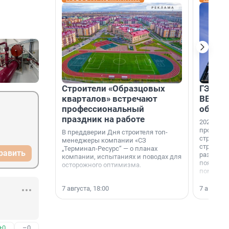
Строители «Образцовых
ГЭС, м
кварталов» встречают
ВВП: в
профессиональный
об ист
праздник на работе
2026-й —
професси
В преддверии Дня строителя топ-
строителе
менеджеры компании «СЗ
строителя
„Терминал-Ресурс“ — о планах
равить
раз. В ГК
компании, испытаниях и поводах для
появился
осторожного оптимизма.
поменяла
7 августа, 18:00
7 августа,
+0
–0