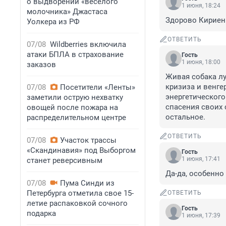
о выдворении «веселого
1 июня, 18:24
молочника» Джастаса
Здорово Кириен
Уолкера из РФ
ОТВЕТИТЬ
07/08
Wildberries включила
атаки БПЛА в страхование
Гость
1 июня, 18:00
заказов
Живая собака лу
кризиза и венге
07/08
Посетители «Ленты»
энергетического
заметили острую нехватку
спасения своих с
овощей после пожара на
остальное.
распределительном центре
ОТВЕТИТЬ
07/08
Участок трассы
«Скандинавия» под Выборгом
Гость
1 июня, 17:41
станет реверсивным
Да-да, особенн
07/08
Пума Синди из
Петербурга отметила свое 15-
ОТВЕТИТЬ
летие распаковкой сочного
Гость
подарка
1 июня, 17:39