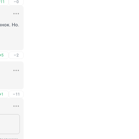
+11
–0
нок. Но. 
+5
–2
+1
–11