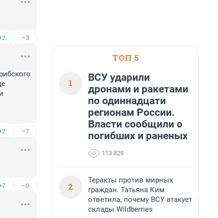
+2
–3
ТОП 5
рибского 
ВСУ ударили
1
е 
дронами и ракетами
 
по одиннадцати
регионам России.
Власти сообщили о
+2
–7
погибших и раненых
113 829
Теракты против мирных
2
+7
–0
граждан. Татьяна Ким
ответила, почему ВСУ атакует
склады Wildberries