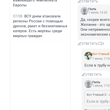
важнейшего чемпионата
ОТВЕТИТЬ
Европы
Гость
1 июня, 16:33
07/08
ВСУ днем атаковали
Да, скорее всего
регионы России с помощью
Желание - это од
дронов, ракет и безэкипажных
Они непременно 
катеров. Есть жертвы среди
экономические 
мирных граждан
ОТВЕТИТЬ
3
Кот Ученый
1 июня, 17:0
Если в трубу 
ОТВЕТИТЬ
Гость
1 июня, 17:0
Кот Ученый 2
1 
Если в трубу