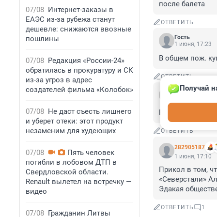
после балета
07/08
Интернет-заказы в
ЕАЭС из-за рубежа станут
ОТВЕТИТЬ
дешевле: снижаются ввозные
Гость
пошлины
1 июня, 17:23
В общем пож. ку
07/08
Редакция «России-24»
обратилась в прокуратуру и СК
ОТВЕТИТЬ
из-за угроз в адрес
Получай н
создателей фильма «Колобок»
Гость
1 июня, 17:12
07/08
Не даст съесть лишнего
Нет уж! Загибайт
и уберет отеки: этот продукт
незаменим для худеющих
ОТВЕТИТЬ
282905187
07/08
Пять человек
1 июня, 17:10
погибли в лобовом ДТП в
Прикол в том, ч
Свердловской области.
«Северстали» Ал
Renault вылетел на встречку —
Эдакая обществе
видео
ОТВЕТИТЬ
1
07/08
Гражданин Литвы