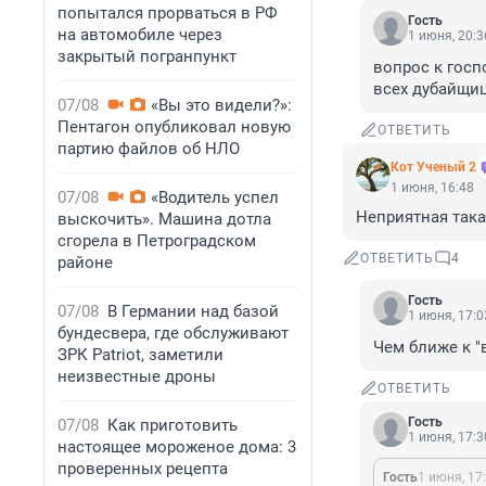
попытался прорваться в РФ
Гость
на автомобиле через
1 июня, 20:3
закрытый погранпункт
вопрос к госп
всех дубайщи
07/08
«Вы это видели?»:
Пентагон опубликовал новую
ОТВЕТИТЬ
партию файлов об НЛО
Кот Ученый 2
1 июня, 16:48
07/08
«Водитель успел
Неприятная така
выскочить». Машина дотла
сгорела в Петроградском
ОТВЕТИТЬ
4
районе
Гость
07/08
В Германии над базой
1 июня, 17:0
бундесвера, где обслуживают
Чем ближе к "
ЗРК Patriot, заметили
неизвестные дроны
ОТВЕТИТЬ
Гость
07/08
Как приготовить
1 июня, 17:3
настоящее мороженое дома: 3
проверенных рецепта
Гость
1 июня, 17