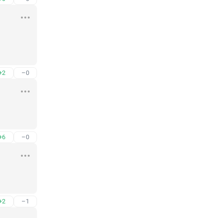
+2
–0
+6
–0
+2
–1