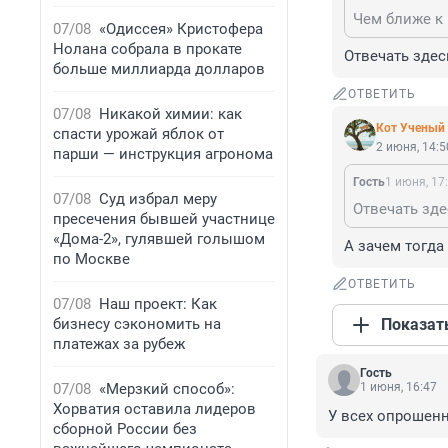
Чем ближе к 
07/08
«Одиссея» Кристофера
Нолана собрала в прокате
Отвечать здесь
больше миллиарда долларов
ОТВЕТИТЬ
07/08
Никакой химии: как
Кот Ученый
спасти урожай яблок от
2 июня, 14:5
парши — инструкция агронома
Гость
1 июня, 17
07/08
Суд избрал меру
Отвечать зде
пресечения бывшей участнице
«Дома-2», гулявшей голышом
А зачем тогда
по Москве
ОТВЕТИТЬ
07/08
Наш проект: Как
бизнесу сэкономить на
Показат
платежах за рубеж
Гость
07/08
«Мерзкий способ»:
1 июня, 16:47
Хорватия оставила лидеров
У всех опрошенн
сборной России без