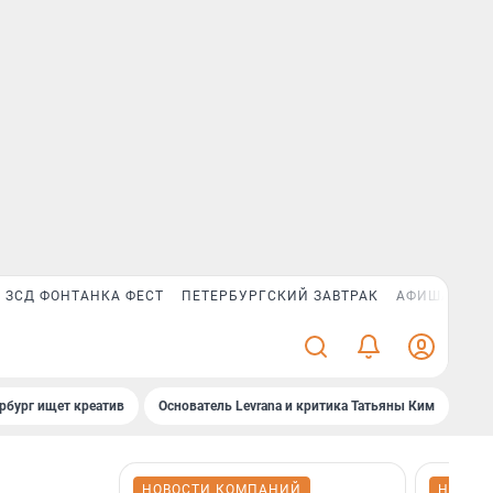
ЗСД ФОНТАНКА ФЕСТ
ПЕТЕРБУРГСКИЙ ЗАВТРАК
АФИША PLUS
рбург ищет креатив
Основатель Levrana и критика Татьяны Ким
Зач
НОВОСТИ КОМПАНИЙ
НОВОС