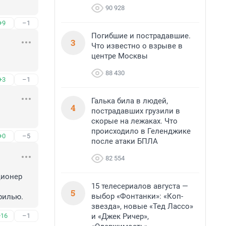
90 928
+9
–1
Погибшие и пострадавшие.
3
Что известно о взрыве в
центре Москвы
88 430
+3
–1
Галька била в людей,
4
пострадавших грузили в
скорые на лежаках. Что
происходило в Геленджике
+0
–5
после атаки БПЛА
82 554
ионер 
15 телесериалов августа —
5
выбор «Фонтанки»: «Коп-
рилью.
звезда», новые «Тед Лассо»
и «Джек Ричер»,
+16
–1