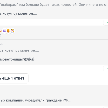
"выборам" тем больше будет таких новостей. Они ничего не с
 коту/псу моветон....
 2
0
:30
сь коту/псу моветон....
 моветонишь?)))🤣🤣
ь ещё 1 ответ
ых компаний, учредители граждане РФ....