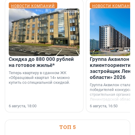
НОВОСТИ КОМПАНИЙ
НОВОСТИ КОМПАНИ
Скидка до 880 000 рублей
Группа Аквилон 
на готовое жильё*
клиентоориентир
застройщик Лени
Теперь квартиру в сданном ЖК
области» 2026
«Образцовый квартал 14» можно
купить со специальной скидкой.
Группа Аквилон стала 
победителей конкурса 
строительная организа
Ленинградской области 
номинации «Самый
6 августа, 18:00
6 августа, 16:50
клиентоориентированн
застройщик Ленинград
области».
ТОП 5