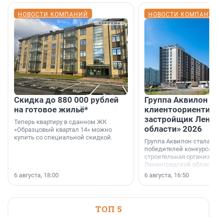
НОВОСТИ КОМПАНИЙ
НОВОСТИ КОМПАНИ
Скидка до 880 000 рублей
Группа Аквилон 
на готовое жильё*
клиентоориентир
застройщик Лени
Теперь квартиру в сданном ЖК
области» 2026
«Образцовый квартал 14» можно
купить со специальной скидкой.
Группа Аквилон стала 
победителей конкурса 
строительная организа
Ленинградской области 
номинации «Самый
6 августа, 18:00
6 августа, 16:50
клиентоориентированн
застройщик Ленинград
области».
ТОП 5