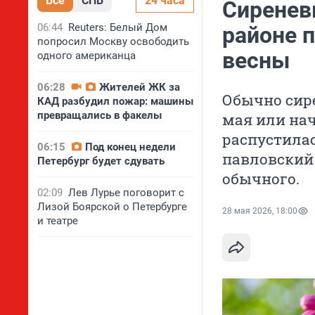
Все
СПБ
24 часа
Сиренев
06:44
Reuters: Белый Дом
районе 
попросил Москву освободить
весны
одного американца
06:28
Жителей ЖК за
Обычно сире
КАД разбудил пожар: машины
превращались в факелы
мая или нача
распустилас
06:15
Под конец недели
павловский
Петербург будет сдувать
обычного.
02:09
Лев Лурье поговорит с
Лизой Боярской о Петербурге
28 мая 2026, 18:00
и театре