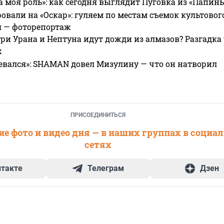
а моя роль»: как сегодня выглядит Пуговка из «Папин
овали на «Оскар»: гуляем по местам съемок культово
я — фоторепортаж
ри Урана и Нептуна идут дожди из алмазов? Разгадка
х
евался»: SHAMAN довел Мизулину — что он натворил
ПРИСОЕДИНИТЬСЯ
е фото и видео дня — в наших группах в социа
сетях
нтакте
Телеграм
Дзен