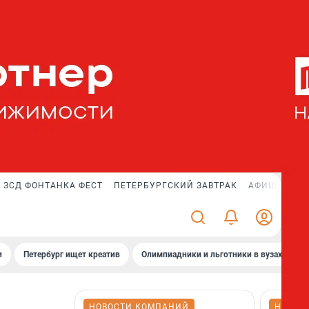
ЗСД ФОНТАНКА ФЕСТ
ПЕТЕРБУРГСКИЙ ЗАВТРАК
АФИША PLUS
и
Петербург ищет креатив
Олимпиадники и льготники в вузах СПб
НОВОСТИ КОМПАНИЙ
НОВОС