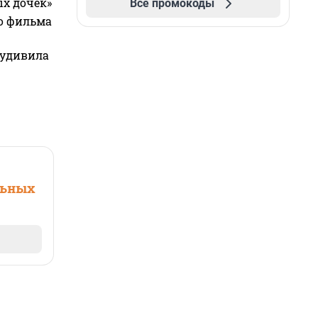
ых дочек»
Все промокоды
го фильма
 удивила
льных