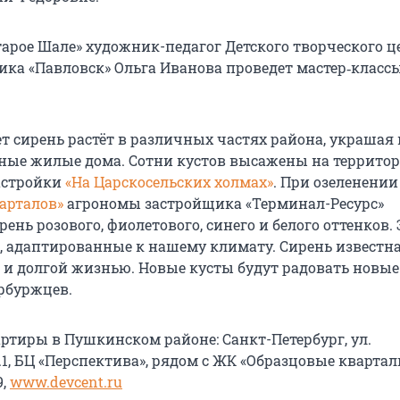
тарое Шале» художник-педагог Детского творческого ц
ика «Павловск» Ольга Иванова проведет мастер‑класс
т сирень растёт в различных частях района, украшая 
ные жилые дома. Сотни кустов высажены на террито
астройки
«На Царскосельских холмах»
. При озеленении
арталов»
агрономы застройщика «Терминал-Ресурс»
нь розового, фиолетового, синего и белого оттенков. 
, адаптированные к нашему климату. Сирень известна
и долгой жизнью. Новые кусты будут радовать новые
рбуржцев.
ртиры в Пушкинском районе: Санкт-Петербург, ул.
.1, БЦ «Перспектива», рядом с ЖК «Образцовые кварталы
9,
www.devcent.ru