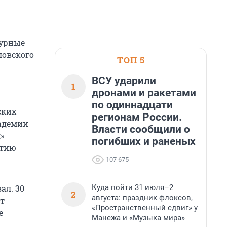
турные
ловского
ТОП 5
ВСУ ударили
1
дронами и ракетами
по одиннадцати
ских
регионам России.
кадемии
Власти сообщили о
»
погибших и раненых
етию
107 675
Куда пойти 31 июля–2
ал. 30
2
августа: праздник флоксов,
т
«Пространственный сдвиг» у
е
Манежа и «Музыка мира»