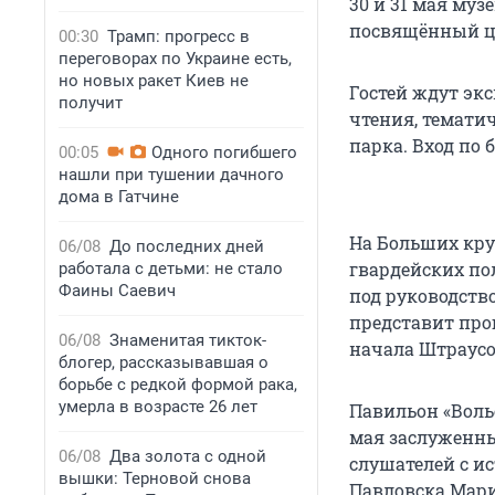
30 и 31 мая му
посвящённый цв
00:30
Трамп: прогресс в
переговорах по Украине есть,
но новых ракет Киев не
Гостей ждут эк
получит
чтения, темати
парка. Вход по 
00:05
Одного погибшего
нашли при тушении дачного
дома в Гатчине
На Больших кру
06/08
До последних дней
гвардейских по
работала с детьми: не стало
Фаины Саевич
под руководств
представит про
06/08
Знаменитая тикток-
начала Штраусо
блогер, рассказывавшая о
борьбе с редкой формой рака,
умерла в возрасте 26 лет
Павильон «Воль
мая заслуженн
06/08
Два золота с одной
слушателей с ис
вышки: Терновой снова
Павловска Мари