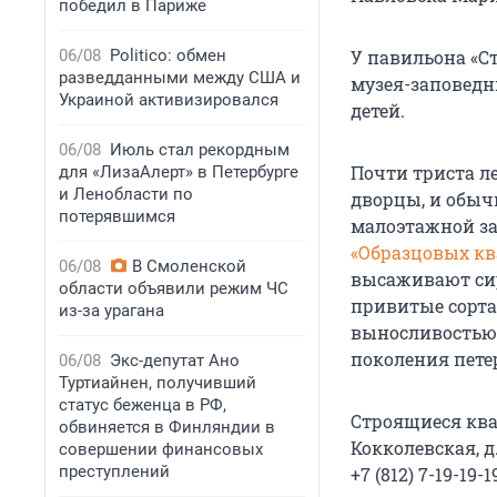
победил в Париже
06/08
Politico: обмен
У павильона «С
разведданными между США и
музея-заповедн
Украиной активизировался
детей.
06/08
Июль стал рекордным
Почти триста ле
для «ЛизаАлерт» в Петербурге
и Ленобласти по
дворцы, и обыч
потерявшимся
малоэтажной з
«Образцовых кв
06/08
В Смоленской
высаживают сире
области объявили режим ЧС
привитые сорта
из-за урагана
выносливостью 
поколения пете
06/08
Экс-депутат Ано
Туртиайнен, получивший
статус беженца в РФ,
Строящиеся ква
обвиняется в Финляндии в
Кокколевская, д
совершении финансовых
преступлений
+7 (812) 7-19-19-1