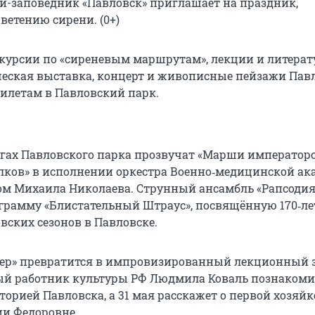
зей-заповедник «Павловск» приглашает на праздник,
етению сирени. (0+)
скурсии по «сиреневым маршрутам», лекции и литера
ческая выставка, концерт и живописные пейзажи Пав
билетам в Павловский парк.
гах Павловского парка прозвучат «Марши император
лков» в исполнении оркестра Военно‑медицинской а
ом Михаила Николаева. Струнный ансамбль «Рапсодия
грамму «Блистательный Штраус», посвящённую 170‑л
вских сезонов в Павловске.
ер» превратится в импровизированный лекционный з
ый работник культуры РФ Людмила Коваль познакоми
торией Павловска, а 31 мая расскажет о первой хозяйк
и Федоровне.