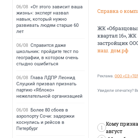
06/08
«От этого зависит ваша
Справка о комп
жизнь»: эксперт назвал
навык, который нужно
развивать людям старше 60
ЖК «Образцовый
лет
квартал 16», ЖК
застройщик ООО
06/08
Справится даже
наш. дом.рф
школьник: пройдите тест по
географии, в котором очень
стыдно ошибиться
Реклама.
ООО «СЗ «Т
06/08
Глава ЛДПР Леонид
Слуцкий призвал признать
партию «Яблоко»
Увидели опечатку? В
нежелательной организацией
06/08
Более 80 сбоев в
аэропорту Сочи: задержки
коснулись и рейсов в
Кому призна
1
Петербург
август