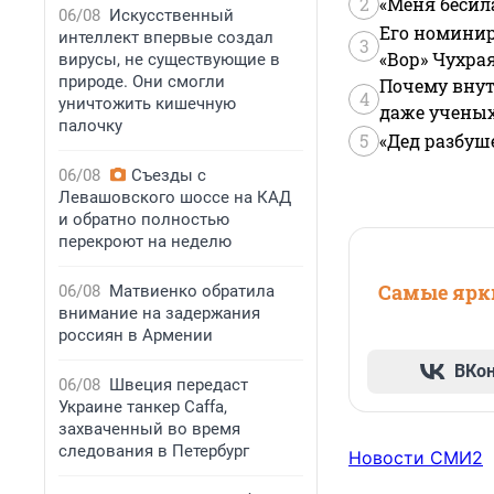
2
«Меня бесил
06/08
Искусственный
Его номинир
интеллект впервые создал
3
«Вор» Чухра
вирусы, не существующие в
природе. Они смогли
Почему внут
4
уничтожить кишечную
даже учены
палочку
5
«Дед разбуш
06/08
Съезды с
Левашовского шоссе на КАД
и обратно полностью
перекроют на неделю
Самые ярки
06/08
Матвиенко обратила
внимание на задержания
россиян в Армении
ВКо
06/08
Швеция передаст
Украине танкер Caffa,
захваченный во время
следования в Петербург
Новости СМИ2