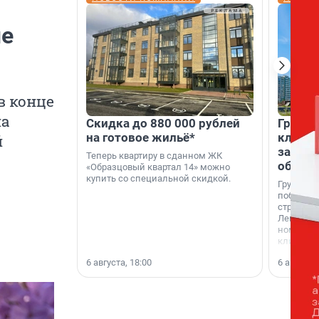
ые
в конце
на
Скидка до 880 000 рублей
Группа
на готовое жильё*
клиен
й
застро
Теперь квартиру в сданном ЖК
област
«Образцовый квартал 14» можно
купить со специальной скидкой.
Группа А
победите
строител
Ленингра
номинац
клиенто
застройщ
6 августа, 18:00
6 августа,
области»