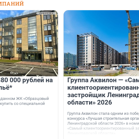
МПАНИЙ
80 000 рублей на
Группа Аквилон — «Са
льё*
клиентоориентирован
застройщик Ленингра
 сданном ЖК «Образцовый
области» 2026
 купить со специальной
Группа Аквилон стала одним из поб
конкурса «Лучшая строительная орг
Ленинградской области 2026» в ном
«Самый клиентоориентированный з
Ленинградской области».