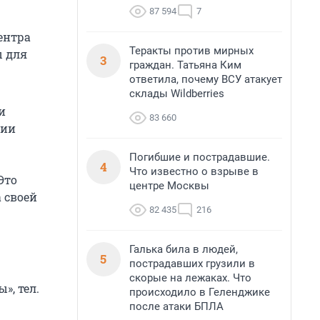
87 594
7
ентра
Теракты против мирных
ы для
3
граждан. Татьяна Ким
ответила, почему ВСУ атакует
склады Wildberries
и
83 660
рии
Погибшие и пострадавшие.
4
Что известно о взрыве в
Это
центре Москвы
 своей
82 435
216
Галька била в людей,
5
пострадавших грузили в
скорые на лежаках. Что
», тел.
происходило в Геленджике
после атаки БПЛА