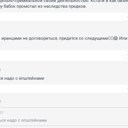
дельно-премиальной своей деятельностью. Кстати и как бизне
учу бабок промотал из наследства предков.
 иранцами не договориться, придется со следущими😵‍💫😱 Или 
1
ся надо с епштейнами
7
:31
ься надо с епштейнами