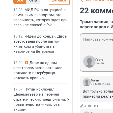
Все
СПБ
24 часа
ПЕРЕЙТИ К ПУ
22 комм
18:23
МИД РФ о ситуацией с
армянским экспортом: это
реальность, которая ждет при
Трамп заявил, 
разрыве связей с РФ
переговоров с 
18:12
«Идём до конца». Двое
арестованы после пыток
кипятком и убийства в
квартире на Ветеранов
Гость
18:04
Двое на одном
Войти
электросамокате оставили
пожилого петербуржца
истекать кровью
Гость
27 мая, 23:44
17:57
Путин исключил
Вот только толь
Шереметьево из перечня
принесли реальн
стратегических предприятий. У
правительства — «золотая
ОТВЕТИТЬ
акция»