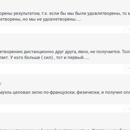
рены результатом, т.к. если бы мы были удовлетворены, то 
летворены, но мы не удовлетворены.....
етворению дистанционно друг друга, явно, не получается. Тол
кт. У кого больше ( сил) , тот и первый.....
0
муэль целовал зелю по-французски, физически, и получил опл