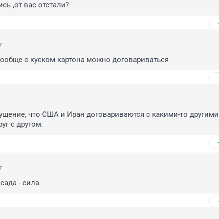
сь ,от вас отстали?
7
 вообще с куском картона можно договариваться
ущение, что США и Иран договариваются с какими-то другими 
руг с другом.
7
сада - сила