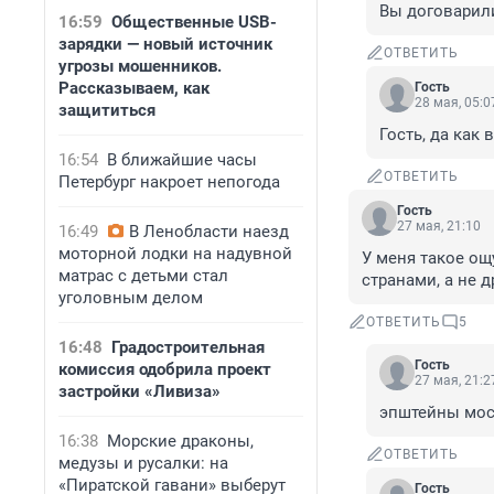
Вы договарили
16:59
Общественные USB-
зарядки — новый источник
ОТВЕТИТЬ
угрозы мошенников.
Рассказываем, как
Гость
28 мая, 05:0
защититься
Гость, да как
16:54
В ближайшие часы
ОТВЕТИТЬ
Петербург накроет непогода
Гость
27 мая, 21:10
16:49
В Ленобласти наезд
моторной лодки на надувной
У меня такое ощ
матрас с детьми стал
странами, а не д
уголовным делом
ОТВЕТИТЬ
5
16:48
Градостроительная
Гость
комиссия одобрила проект
27 мая, 21:2
застройки «Ливиза»
эпштейны мос
16:38
Морские драконы,
ОТВЕТИТЬ
медузы и русалки: на
«Пиратской гавани» выберут
Гость