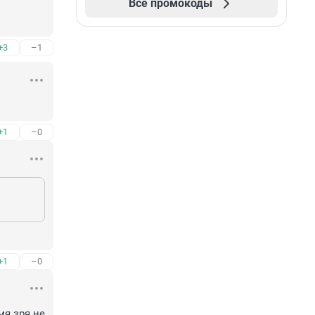
Все промокоды
+3
–1
+1
–0
+1
–0
 зря не 