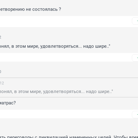
етворению не состоялась ?
2
онял, в этом мире, удовлетворяться... надо шире.."
0
:12
понял, в этом мире, удовлетворяться... надо шире.."
матрас?
ь переговоры с ликвидацией намеченных целей. Чтобы время