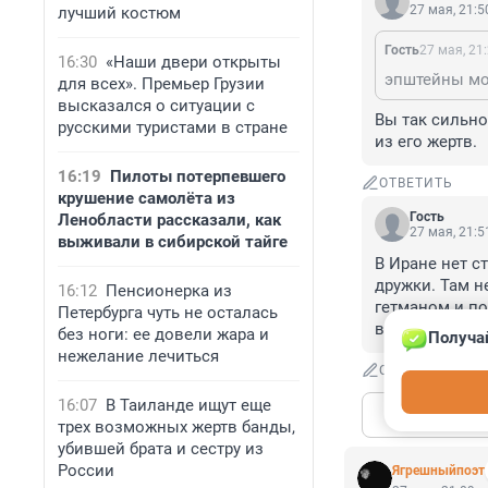
27 мая, 21:5
лучший костюм
Гость
27 мая, 21
16:30
«Наши двери открыты
эпштейны мо
для всех». Премьер Грузии
высказался о ситуации с
Вы так сильно
русскими туристами в стране
из его жертв.
16:19
Пилоты потерпевшего
ОТВЕТИТЬ
крушение самолёта из
Гость
Ленобласти рассказали, как
27 мая, 21:5
выживали в сибирской тайге
В Иране нет с
дружки. Там н
16:12
Пенсионерка из
гетманом и по
Петербурга чуть не осталась
вопят - в унис
без ноги: ее довели жара и
Получа
нежелание лечиться
ОТВЕТИТЬ
16:07
В Таиланде ищут еще
Показат
трех возможных жертв банды,
убившей брата и сестру из
России
Ягрешныйпоэт