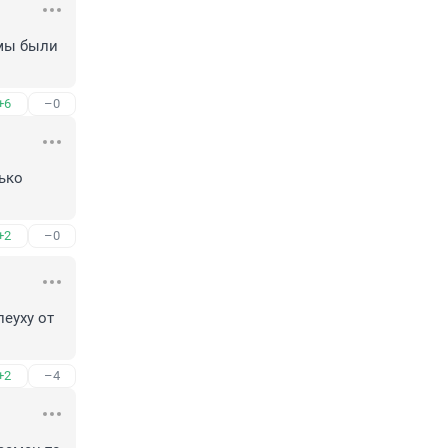
мы были 
+6
–0
ько 
+2
–0
еуху от 
+2
–4