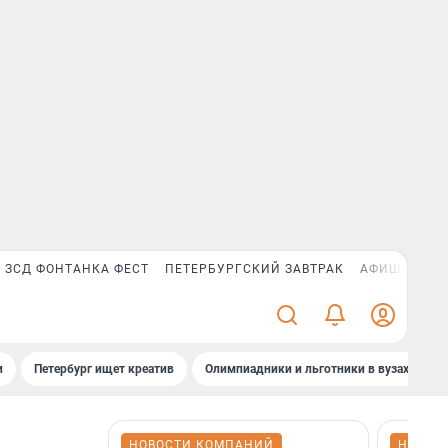
ЗСД ФОНТАНКА ФЕСТ
ПЕТЕРБУРГСКИЙ ЗАВТРАК
АФИША PLUS
и
Петербург ищет креатив
Олимпиадники и льготники в вузах СПб
НОВОСТИ КОМПАНИЙ
НОВОС