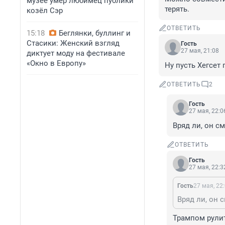
музее умер любимец публики
терять.
козёл Сэр
ОТВЕТИТЬ
15:18
Беглянки, буллинг и
Стасики: Женский взгляд
Гость
27 мая, 21:08
диктует моду на фестивале
«Окно в Европу»
Ну пусть Хегсет
ОТВЕТИТЬ
2
Гость
27 мая, 22:0
Вряд ли, он с
ОТВЕТИТЬ
Гость
27 мая, 22:3
Гость
27 мая, 22
Вряд ли, он 
Трампом рулит