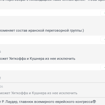
 поменяет состав иранской переговорной группы:)
6
может Уиткоффа и Кушнера из нее исключить
2
:06
сможет Уиткоффа и Кушнера из нее исключить
 Р. Лаудер, главнюк всемирного еврейского конгресса🥸