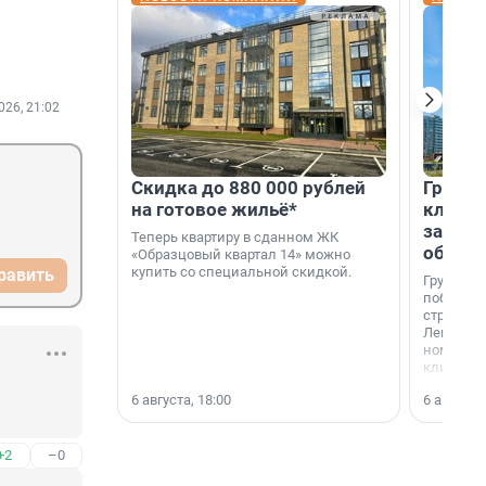
026, 21:02
Скидка до 880 000 рублей
Группа
на готовое жильё*
клиен
застро
Теперь квартиру в сданном ЖК
област
«Образцовый квартал 14» можно
купить со специальной скидкой.
равить
Группа А
победите
строител
Ленингра
номинац
клиенто
застройщ
6 августа, 18:00
6 августа,
области»
+2
–0