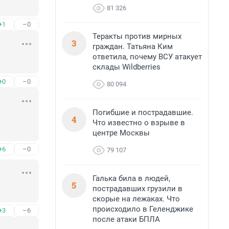
81 326
+1
–0
Теракты против мирных
3
граждан. Татьяна Ким
ответила, почему ВСУ атакует
склады Wildberries
+0
–0
80 094
Погибшие и пострадавшие.
4
Что известно о взрыве в
центре Москвы
+6
–0
79 107
Галька била в людей,
5
пострадавших грузили в
скорые на лежаках. Что
происходило в Геленджике
+3
–6
после атаки БПЛА