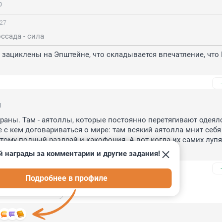
0
:27
ссада - сила
 зациклены на Эпштейне, что складывается впечатление, что 
1
траны. Там - аятоллы, которые постоянно перетягивают одеяло 
е с кем договариваться о мире: там всякий аятолла мнит себя 
тому полный раздрай и какофония. А вот когда их самих лупят
он!
й награды за комментарии и другие задания!
Подробнее в профиле
ь ещё 2 ответа