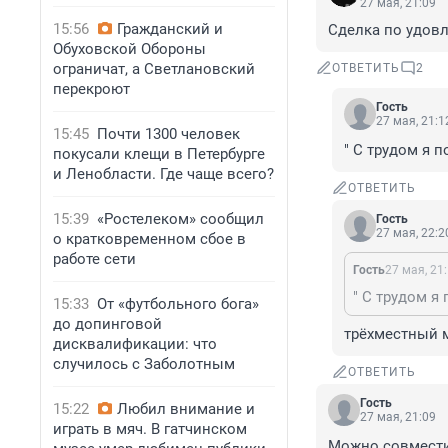
27 мая, 21:09
15:56
Гражданский и
Сделка по удовл
Обуховской Обороны
ограничат, а Светлановский
ОТВЕТИТЬ
2
перекроют
Гость
27 мая, 21:1
15:45
Почти 1300 человек
" С трудом я п
покусали клещи в Петербурге
и Ленобласти. Где чаще всего?
ОТВЕТИТЬ
15:39
«Ростелеком» сообщил
Гость
27 мая, 22:2
о кратковременном сбое в
работе сети
Гость
27 мая, 21
" С трудом я 
15:33
От «футбольного бога»
до допинговой
трёхместный 
дисквалификации: что
случилось с Заболотным
ОТВЕТИТЬ
Гость
15:22
Любил внимание и
27 мая, 21:09
играть в мяч. В гатчинском
Можно совместит