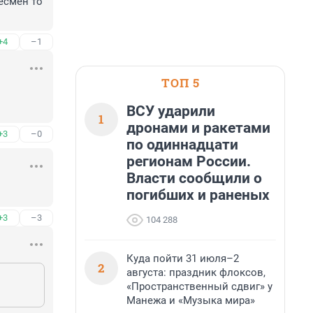
смен то 
+4
–1
ТОП 5
ВСУ ударили
1
дронами и ракетами
+3
–0
по одиннадцати
регионам России.
Власти сообщили о
погибших и раненых
+3
–3
104 288
Куда пойти 31 июля–2
2
августа: праздник флоксов,
«Пространственный сдвиг» у
Манежа и «Музыка мира»