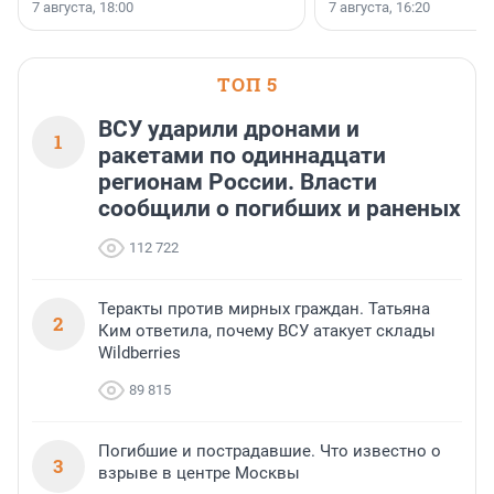
осторожного оптимизма.
7 августа, 18:00
7 августа, 16:20
поменялась роль строит
ТОП 5
ВСУ ударили дронами и
1
ракетами по одиннадцати
регионам России. Власти
сообщили о погибших и раненых
112 722
Теракты против мирных граждан. Татьяна
2
Ким ответила, почему ВСУ атакует склады
Wildberries
89 815
Погибшие и пострадавшие. Что известно о
3
взрыве в центре Москвы