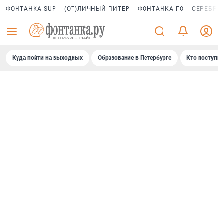
ФОНТАНКА SUP
(ОТ)ЛИЧНЫЙ ПИТЕР
ФОНТАНКА ГО
СЕРЕБР
Куда пойти на выходных
Образование в Петербурге
Кто поступ