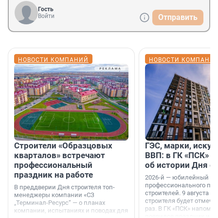
Гость
Войти
Отправить
НОВОСТИ КОМПАНИЙ
НОВОСТИ КОМПАНИ
Строители «Образцовых
ГЭС, марки, искус
кварталов» встречают
ВВП: в ГК «ПСК» р
профессиональный
об истории Дня с
праздник на работе
2026-й — юбилейный го
профессионального пр
В преддверии Дня строителя топ-
строителей. 9 августа 2
менеджеры компании «СЗ
строителя будет отмечат
„Терминал-Ресурс“ — о планах
раз. В ГК «ПСК» напомни
компании, испытаниях и поводах для
появился праздник и к