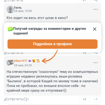
+1
–0
ОТВЕТИТЬ
Гость
28 мая, 10:00
Кто ходит на весь этот шлак в кино?
+4
–0
ОТВЕТИТЬ
Получай награды за комментарии и другие 
задания!
Гость
28 мая, 09:17
Подробнее в профиле
Там будет хороший кгбшник?
+4
–0
ОТВЕТИТЬ
triton1977
28 мая, 04:35
На отечественную "сказочную" тему из компьютерных 
игрушек недавно релизнулась экшн-ролевка 
"Былина", в которой Кащей по моему тоже в наличии) 
Пока не пробовал, но внешне вполне себе - по 
крайней мере сразу не отпугивает))
+3
–1
ОТВЕТИТЬ
1