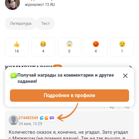
журналист 72.RU
Литература
Тест
16
4
0
4
1
КОММЕНТАРИИ
42
Получай награды за комментарии и другие 
задания!
Гость
24 мая, 18:30
Подробнее в профиле
Я читаю не про это.
+0
–0
274482549
24 мая, 13:29
Количество сказок я, конечно, не угадал. Зато угадал 
с Маркесом (не помнил вааще). Так на так вышло, в 