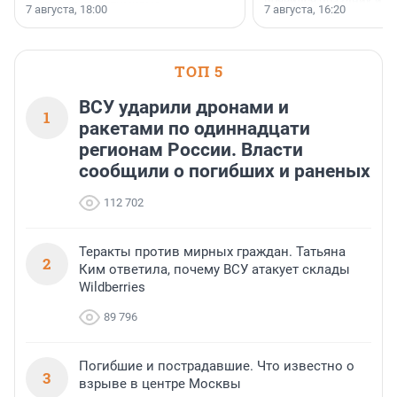
появился праздник и к
осторожного оптимизма.
7 августа, 18:00
7 августа, 16:20
поменялась роль строит
ТОП 5
ВСУ ударили дронами и
1
ракетами по одиннадцати
регионам России. Власти
сообщили о погибших и раненых
112 702
Теракты против мирных граждан. Татьяна
2
Ким ответила, почему ВСУ атакует склады
Wildberries
89 796
Погибшие и пострадавшие. Что известно о
3
взрыве в центре Москвы