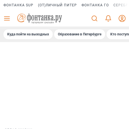
ФОНТАНКА SUP
(ОТ)ЛИЧНЫЙ ПИТЕР
ФОНТАНКА ГО
СЕРЕБР
Куда пойти на выходных
Образование в Петербурге
Кто поступ