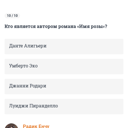
10 / 10
Кто является автором романа «Имя розы»?
Данте Алигьери
Умберто Эко
Джанни Родари
Луиджи Пиранделло
Радик Енчу