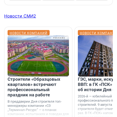
Новости СМИ2
НОВОСТИ КОМПАНИЙ
НОВОСТИ КОМПАНИ
Строители «Образцовых
ГЭС, марки, искус
кварталов» встречают
ВВП: в ГК «ПСК» р
профессиональный
об истории Дня с
праздник на работе
2026-й — юбилейный го
профессионального пр
В преддверии Дня строителя топ-
строителей. 9 августа 2
менеджеры компании «СЗ
строителя будет отмечат
„Терминал-Ресурс“ — о планах
раз. В ГК «ПСК» напомни
компании, испытаниях и поводах для