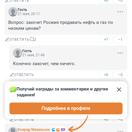
+0
–0
ОТВЕТИТЬ
Гость
21 мая, 20:11
Вопрос: захочет Росиия продавать нефть и газ по 
низким ценам?
+1
–1
ОТВЕТИТЬ
2
Гость
21 мая, 21:46
Конечно захочет, чем ничего.
+0
–0
ОТВЕТИТЬ
Гость
21 мая, 22:47
Получай награды за комментарии и другие 
задания!
По долгосрочным контрактам - можно. А если они 
сами не хотят заключать долгосрочные контракты, 
Подробнее в профиле
пусть покупают по текущим биржевым ценам
+0
–0
ОТВЕТИТЬ
Конрад Михельсон