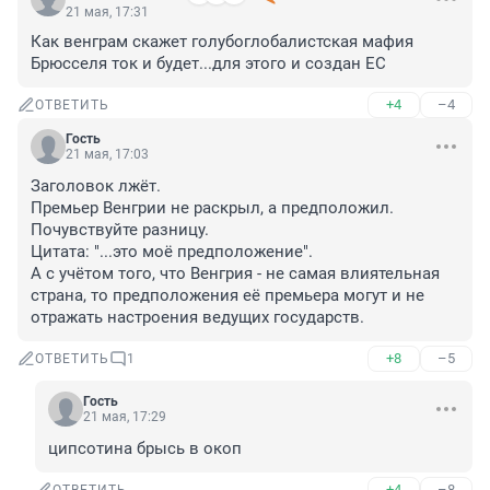
21 мая, 17:31
Как венграм скажет голубоглобалистская мафия 
Брюсселя ток и будет...для этого и создан ЕС
+4
–4
ОТВЕТИТЬ
Гость
21 мая, 17:03
Заголовок лжёт.

Премьер Венгрии не раскрыл, а предположил. 
Почувствуйте разницу.

Цитата: "...это моё предположение".

А с учётом того, что Венгрия - не самая влиятельная 
страна, то предположения её премьера могут и не 
отражать настроения ведущих государств.
+8
–5
ОТВЕТИТЬ
1
Гость
21 мая, 17:29
ципсотина брысь в окоп
+4
–8