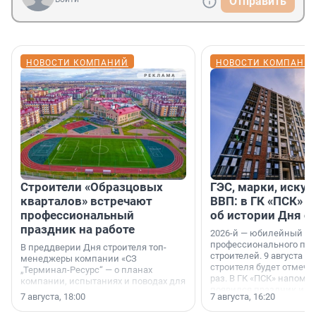
Отправить
НОВОСТИ КОМПАНИЙ
НОВОСТИ КОМПАНИ
Строители «Образцовых
ГЭС, марки, искус
кварталов» встречают
ВВП: в ГК «ПСК» р
профессиональный
об истории Дня с
праздник на работе
2026-й — юбилейный го
профессионального пр
В преддверии Дня строителя топ-
строителей. 9 августа 2
менеджеры компании «СЗ
строителя будет отмечат
„Терминал-Ресурс“ — о планах
раз. В ГК «ПСК» напомни
компании, испытаниях и поводах для
появился праздник и к
осторожного оптимизма.
7 августа, 18:00
7 августа, 16:20
поменялась роль строит