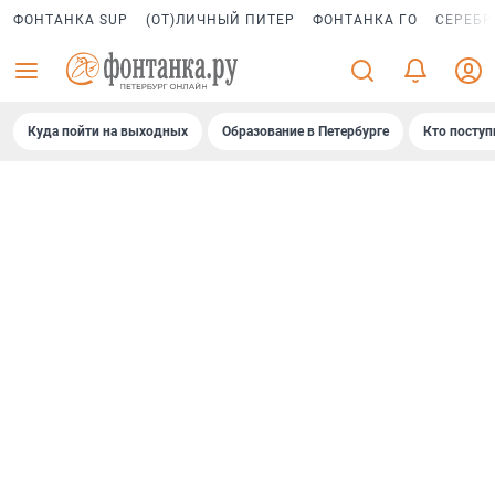
ФОНТАНКА SUP
(ОТ)ЛИЧНЫЙ ПИТЕР
ФОНТАНКА ГО
СЕРЕБР
Куда пойти на выходных
Образование в Петербурге
Кто поступ