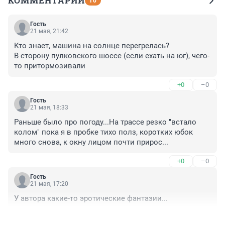
КОММЕНТАРИИ
10
Гость
21 мая, 21:42
Кто знает, машина на солнце перегрелась?

В сторону пулковского шоссе (если ехать на юг), чего-
то притормозивали
+0
–0
Гость
21 мая, 18:33
Раньше было про погоду...На трассе резко "встало 
колом" пока я в пробке тихо полз, коротких юбок 
много снова, к окну лицом почти прирос...
+0
–0
Гость
21 мая, 17:20
У автора какие-то эротические фантазии...
+0
–0