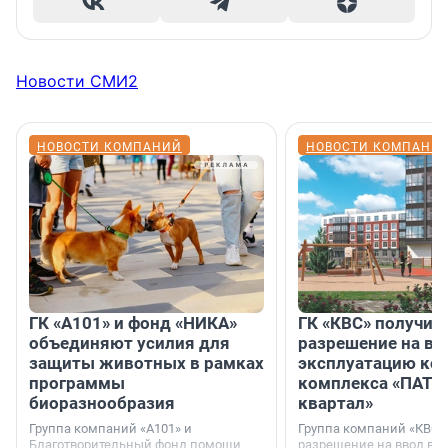
Новости СМИ2
НОВОСТИ КОМПАНИЙ
НОВОСТИ КОМПАНИ
ГК «А101» и фонд «НИКА»
ГК «КВС» получил
объединяют усилия для
разрешение на вв
защиты животных в рамках
эксплуатацию кор
программы
комплекса «ПАТИ
биоразнообразия
квартал»
Группа компаний «А101» и
Группа компаний «КВС»
Благотворительный фонд помощи
разрешение на ввод в 