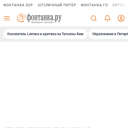
ФОНТАНКА SUP
(ОТ)ЛИЧНЫЙ ПИТЕР
ФОНТАНКА ГО
СЕРЕБР
Основатель Levrana и критика на Татьяны Ким
Образование в Петер