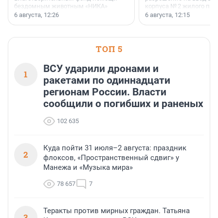
бездомным животным «НИКА»
корпуса № 2 жилого про
заключили соглашение о
Уютный квартал», расп
6 августа, 12:26
6 августа, 12:15
стратегическом сотрудничестве.
Всеволожском районе
Ленинградской области
ТОП 5
ВСУ ударили дронами и
1
ракетами по одиннадцати
регионам России. Власти
сообщили о погибших и раненых
102 635
Куда пойти 31 июля–2 августа: праздник
2
флоксов, «Пространственный сдвиг» у
Манежа и «Музыка мира»
78 657
7
Теракты против мирных граждан. Татьяна
3