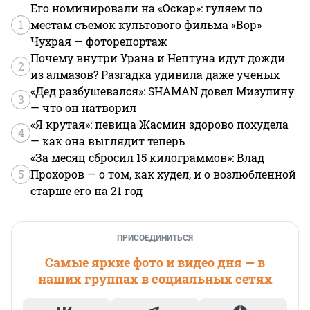
Его номинировали на «Оскар»: гуляем по
1
местам съемок культового фильма «Вор»
Чухрая — фоторепортаж
Почему внутри Урана и Нептуна идут дожди
2
из алмазов? Разгадка удивила даже ученых
«Дед разбушевался»: SHAMAN довел Мизулину
3
— что он натворил
«Я крутая»: певица Жасмин здорово похудела
4
— как она выглядит теперь
«За месяц сбросил 15 килограммов»: Влад
5
Прохоров — о том, как худел, и о возлюбленной
старше его на 21 год
ПРИСОЕДИНИТЬСЯ
Самые яркие фото и видео дня — в
наших группах в социальных сетях