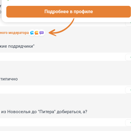
тельно набежали жители Новоселья, Шушар, Кудрова, Янина и
Подробнее в профиле
совой стрелки
ного модератора
ские подрядчики"
..типично
 из Новоселья до "Питера" добираться, а?