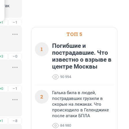
 так 
+1
–1
ТОП 5
Погибшие и
1
пострадавшие. Что
+3
–0
известно о взрыве в
центре Москвы
90 994
+0
–1
Галька била в людей,
2
пострадавших грузили в
скорые на лежаках. Что
происходило в Геленджике
после атаки БПЛА
+1
–8
84 980