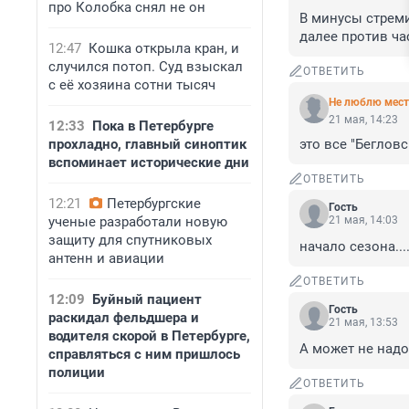
про Колобка снял не он
В минусы стреми
далее против ча
12:47
Кошка открыла кран, и
случился потоп. Суд взыскал
ОТВЕТИТЬ
с её хозяина сотни тысяч
Не люблю мест
21 мая, 14:23
12:33
Пока в Петербурге
прохладно, главный синоптик
это все "Беглов
вспоминает исторические дни
ОТВЕТИТЬ
12:21
Петербургские
Гость
ученые разработали новую
21 мая, 14:03
защиту для спутниковых
начало сезона..
антенн и авиации
ОТВЕТИТЬ
12:09
Буйный пациент
Гость
раскидал фельдшера и
21 мая, 13:53
водителя скорой в Петербурге,
А может не надо
справляться с ним пришлось
полиции
ОТВЕТИТЬ