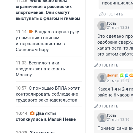
11:26
World Skate сняла
провинциалами
ограничения с российских
спортсменов. Они смогут
ОТВЕТИТЬ
выступать с флагом и гимном
Гость
21 мая, 12:28
11:14
Вандал оторвал руку
Это сделано про
у памятника воинам-
одобрена сверху.
интернационалистам в
халатности, то 
Сосновом Бору
это актом сабот
11:03
Беспилотники
ОТВЕТИТЬ
продолжают атаковать
Москву
dervish
21 мая, 12:27
10:57
С помощью БПЛА хотят
Какая 1-я и 2-я 
контролировать соблюдение
районе 6 часов у
трудового законодательства
ОТВЕТИТЬ
10:44
Две яхты
Гость
столкнулись в Малой Невке
21 мая, 12:16
Понаехи сами в
10:38
За утро над