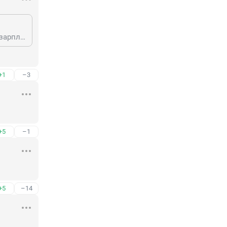
Это точно, а то понимаешь прутся и создают пробки из-за лишних 20 т.р. в зарплату без которых не оплатить классную ипотеку в месте из которого не выехать))) понаехи глупенькие... а ведь это стресс и пр.
+1
–3
+5
–1
+5
–14