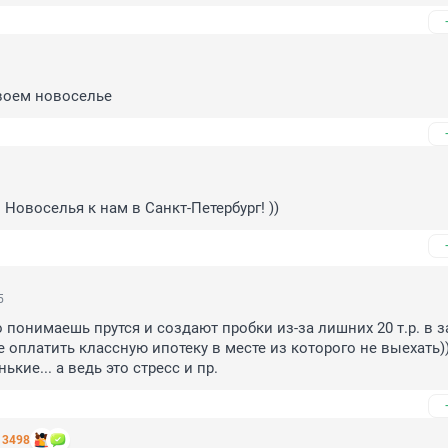
воем новоселье
 Новоселья к нам в Санкт-Петербург! ))
5
о понимаешь прутся и создают пробки из-за лишних 20 т.р. в з
е оплатить классную ипотеку в месте из которого не выехать)))
ькие... а ведь это стресс и пр.
13498