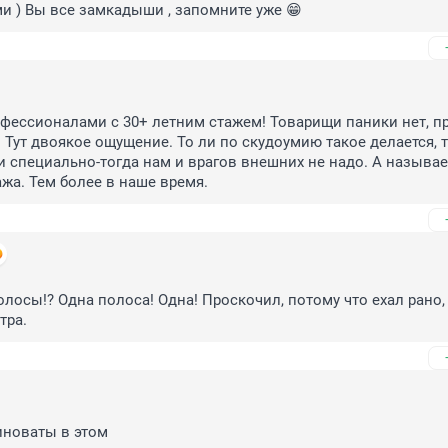
 ) Вы все замкадыши , запомните уже 😁
фессионалами с 30+ летним стажем! Товарищи паники нет, пр
 Тут двоякое ощущение. То ли по скудоумию такое делается, т
ли специально-тогда нам и врагов внешних не надо. А называет
ажа. Тем более в наше время.
полосы!? Одна полоса! Одна! Проскочил, потому что ехал рано, 
тра.
иноваты в этом