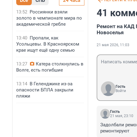
Все
СПБ
24 часа
ПЕРЕЙТИ К ПУ
41 комм
13:52
Россиянки взяли
золото в чемпионате мира по
академической гребле
Ремонт на КАД 
Новоселья
13:40
Пропали, как
Усольцевы. В Красноярском
21 мая 2026, 11:03
крае ищут ещё одну семью
13:27
Катера столкнулись в
Волге, есть погибшие
13:14
В Геленджике из-за
Гость
опасности БПЛА закрыли
Войти
пляжи
Гость
21 мая, 23:10
Задолбали ремонт
ремонтируют