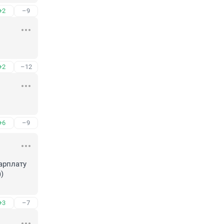
+2
–9
+2
–12
+6
–9
арплату 
 
+3
–7