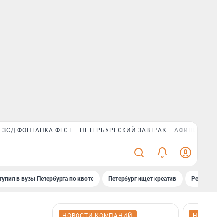
ЗСД ФОНТАНКА ФЕСТ
ПЕТЕРБУРГСКИЙ ЗАВТРАК
АФИША PLUS
тупил в вузы Петербурга по квоте
Петербург ищет креатив
Рейтинги
НОВОСТИ КОМПАНИЙ
НОВОС