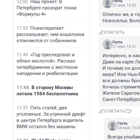
12:00
Наш проект: В
Гость
21 мая, 13:32
Петербурге проходят гонки
«Формулы-4»
Отлично же, в го
Новоселье, Воло
11:55
Психотерапевт
ОТВЕТИТЬ
рассказывает, чем кошатники
отличаются от собачников
Гость
21 мая, 12:31
11:44
«Год преследовал и
Интересно, в как
облил кислотой». Рассказ
Даже на карте Л
петербурженки о жестоком
И почему он дол
нападении и реабилитации
мира? Или Нью-В
все должны брос
Хочешь стремител
11:44
В сторону Москвы
Жители Саратова
летели 1984 беспилотника
Санкт-Петербург
11:37
Пять статей, две
ОТВЕТИТЬ
1
уголовные. За утренний дрифт
в центре Петербурга водитель
Гость
BMW остался без машины
28 мая, 13:0
Всегда улыбае