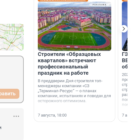
Строители «Образцовых
ГЭС, м
кварталов» встречают
ВВП: в
профессиональный
об ист
праздник на работе
2026-й —
професси
В преддверии Дня строителя топ-
строителе
менеджеры компании «СЗ
строителя
„Терминал-Ресурс“ — о планах
равить
раз. В ГК
компании, испытаниях и поводах для
появился
осторожного оптимизма.
поменяла
7 августа, 18:00
7 августа,
 