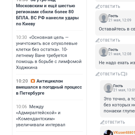
Московским и ещё шестью
ОТВЕТИТЬ
регионами сбили более 80
Гость
БПЛА. ВС РФ нанесли удары
21 мая, 12:09
по Киеву
Оставайтесь в с
10:30
«Основная цель —
ОТВЕТИТЬ
уничтожить все опухолевые
клетки без остатка». 10-
Гость
21 мая, 12:08
летнему Ване требуется
помощь в борьбе с лимфомой
Не надо ехать из
Ходжкина
ОТВЕТИТЬ
3
10:20
Антициклон
Гость
вмешался в погодный процесс
21 мая, 13:0
в Петербурге
Это точно, а т
без которых н
10:06
Между
понаехи глупен
«Адмиралтейской» и
«Комендантским»
ОТВЕТИТЬ
увеличивали интервал
VKuser4880