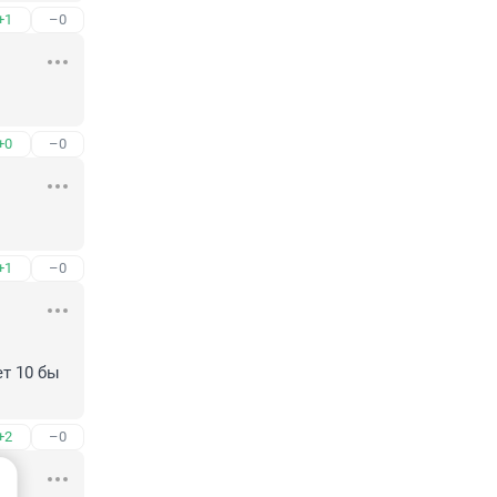
+1
–0
+0
–0
+1
–0
т 10 бы 
+2
–0