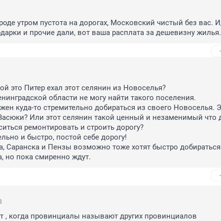
роде утром пустота на дорогах, Московский чистый без вас. Ид
дарки и прочие дали, вот ваша расплата за дешевизну жилья.
ой это Питер ехал этот селянин из Новоселья? 

енинградской области не могу найти такого поселения. 

жен куда-то стремительно добираться из своего Новоселья. Э
асюки? Или этот селянин такой ценный и незаменимый что д
иться ремонтировать и строить дорогу?

ьно и быстро, постой себе дорогу! 

, Саранска и Пензы возможно тоже хотят быстро добираться 
а, но пока смиренно ждут.
8
т , когда провинциалы называют других провинциалов 