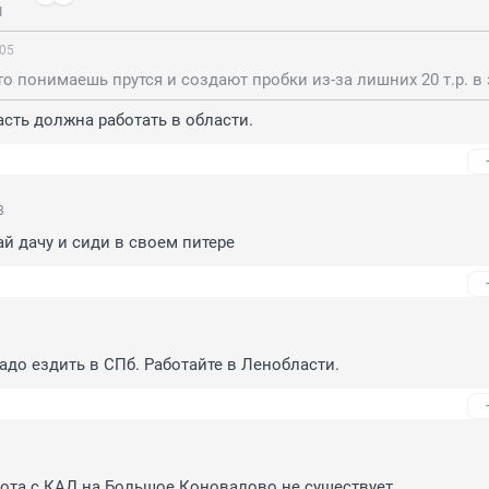
1
:05
асть должна работать в области.
3
ай дачу и сиди в своем питере
до ездить в СПб. Работайте в Ленобласти.
ота с КАД на Большое Коновалово не существует.