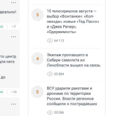
15 телесериалов августа —
еально! 

3
выбор «Фонтанки»: «Коп-
звезда», новые «Тед Лассо»
и «Джек Ричер»,
+3
–7
«Одержимость»
64 113
Экипаж пропавшего в
то центр 
4
Сибири самолета из
ля него 
Ленобласти вышел на связь
55 884
до 
ВСУ ударили ракетами и
5
+0
–19
дронами по территории
России. Власти регионов
сообщили о пострадавших
53 086