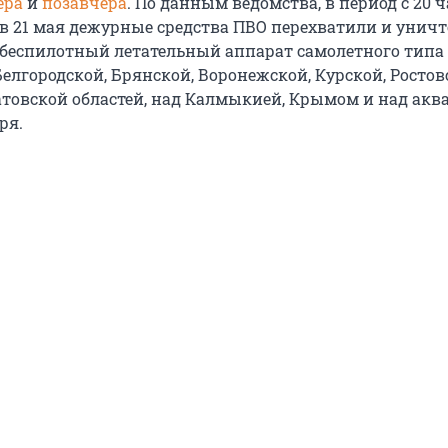
ера
и
позавчера
. По данным ведомства, в период с
20 ч
ов
21 мая
дежурные средства ПВО перехватили и унич
 беспилотный летательный аппарат самолетного типа
елгородской, Брянской, Воронежской, Курской, Ростов
атовской областей, над Калмыкией, Крымом и над акв
ря.