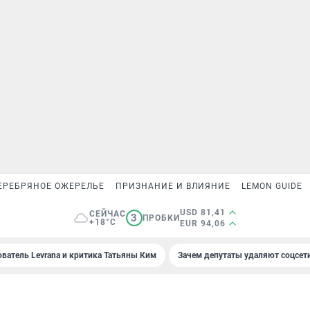
ЕРЕБРЯНОЕ ОЖЕРЕЛЬЕ
ПРИЗНАНИЕ И ВЛИЯНИЕ
LEMON GUIDE
USD 81,41
СЕЙЧАС
3
ПРОБКИ
+18°C
EUR 94,06
ователь Levrana и критика Татьяны Ким
Зачем депутаты удаляют соцсет