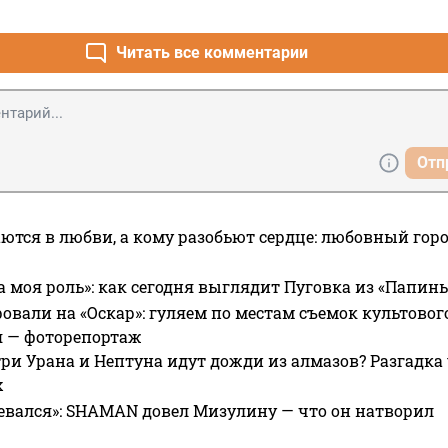
Читать все комментарии
Отп
ются в любви, а кому разобьют сердце: любовный гор
а моя роль»: как сегодня выглядит Пуговка из «Папин
овали на «Оскар»: гуляем по местам съемок культово
я — фоторепортаж
ри Урана и Нептуна идут дожди из алмазов? Разгадка
х
евался»: SHAMAN довел Мизулину — что он натворил