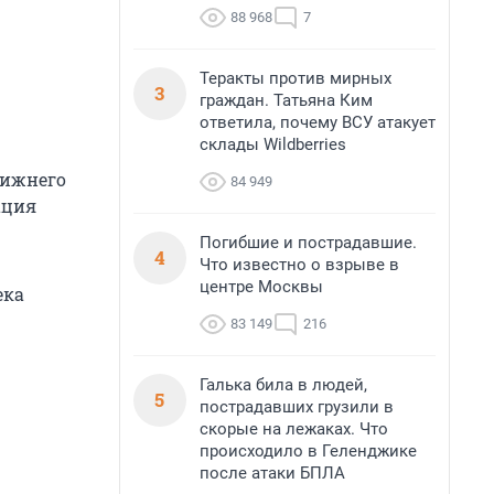
88 968
7
Теракты против мирных
3
граждан. Татьяна Ким
ответила, почему ВСУ атакует
склады Wildberries
Нижнего
84 949
ация
Погибшие и пострадавшие.
4
Что известно о взрыве в
центре Москвы
ека
83 149
216
Галька била в людей,
5
пострадавших грузили в
скорые на лежаках. Что
происходило в Геленджике
после атаки БПЛА