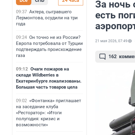
Все
СПБ
24 часа
За ночь 
09:37
Актера, сыгравшего
есть по
Лермонтова, осудили на три
аэропор
года
09:24
Он точно не из России?
21 мая 2026, 07:49
Европа потребовала от Турции
подтверждать происхождение
газа
162
комме
09:12
Очаги пожаров на
складе Wildberries в
Екатеринбурге локализованы.
Большая часть товаров цела
09:02
«Фонтанка» приглашает
на заседание клуба
«Ресторатор»: «Итоги
полугодия: кризис и
возможности»