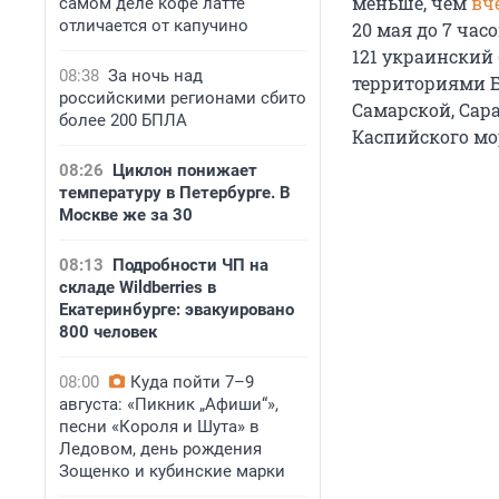
меньше, чем
вч
самом деле кофе латте
отличается от капучино
20 мая
до
7 час
121 украинский
08:38
За ночь над
территориями Б
российскими регионами сбито
Самарской, Сар
более 200 БПЛА
Каспийского мо
08:26
Циклон понижает
температуру в Петербурге. В
Москве же за 30
08:13
Подробности ЧП на
складе Wildberries в
Екатеринбурге: эвакуировано
800 человек
08:00
Куда пойти 7–9
августа: «Пикник „Афиши“»,
песни «Короля и Шута» в
Ледовом, день рождения
Зощенко и кубинские марки