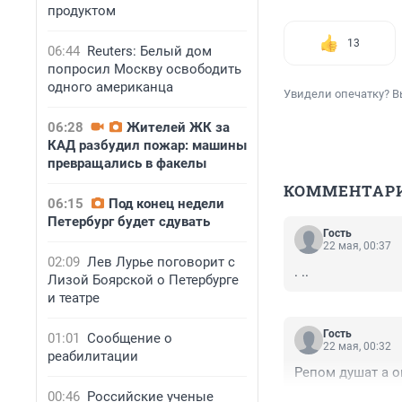
продуктом
13
06:44
Reuters: Белый дом
попросил Москву освободить
одного американца
Увидели опечатку? В
06:28
Жителей ЖК за
КАД разбудил пожар: машины
превращались в факелы
КОММЕНТАР
06:15
Под конец недели
Петербург будет сдувать
Гость
22 мая, 00:37
02:09
Лев Лурье поговорит с
. ..
Лизой Боярской о Петербурге
и театре
Гость
01:01
Сообщение о
22 мая, 00:32
реабилитации
Репом душат а о
00:46
Российские ученые