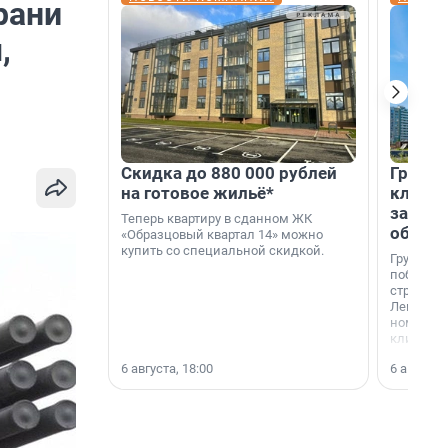
рани
,
Скидка до 880 000 рублей
Группа
на готовое жильё*
клиен
застро
Теперь квартиру в сданном ЖК
област
«Образцовый квартал 14» можно
купить со специальной скидкой.
Группа А
победите
строител
Ленингра
номинац
клиенто
застройщ
6 августа, 18:00
6 августа,
области»