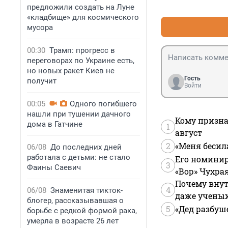
предложили создать на Луне
«кладбище» для космического
мусора
00:30
Трамп: прогресс в
переговорах по Украине есть,
но новых ракет Киев не
Гость
получит
Войти
00:05
Одного погибшего
нашли при тушении дачного
Кому призна
дома в Гатчине
1
август
2
«Меня бесил
06/08
До последних дней
работала с детьми: не стало
Его номинир
3
Фаины Саевич
«Вор» Чухра
Почему внут
4
06/08
Знаменитая тикток-
даже учены
блогер, рассказывавшая о
5
«Дед разбуш
борьбе с редкой формой рака,
умерла в возрасте 26 лет