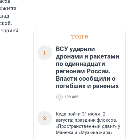
асов
тожили
 над
ской,
аторией
ТОП 5
ВСУ ударили
1
дронами и ракетами
по одиннадцати
регионам России.
Власти сообщили о
погибших и раненых
108 465
Куда пойти 31 июля–2
2
августа: праздник флоксов,
«Пространственный сдвиг» у
Манежа и «Музыка мира»