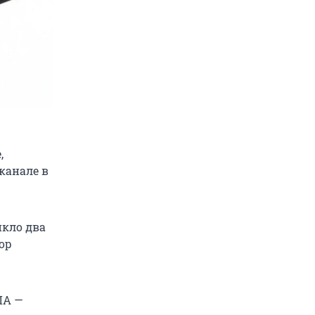
,
канале в
икло два
ор
ЛА
—