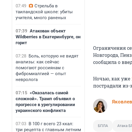
07:49
Стрельба в
таиландской школе: убиты
учителя, много раненых
07:39
Атакован объект
Wildberries в Екатеринбурге, он
горит
Ограничения се
Новгорода, Пенз
07:28
Боль, которую не видят
сообщила о вве
анализы: как сейчас
помогают россиянам с
фибромиалгией — опыт
Ночью, как уже
невролога
пострадали из-
07:15
«Оказалась самой
сложной». Трамп объявил о
Яковле
прогрессе в урегулировании
украинского конфликта
07:03
В 100 г всего 23 ккал:
БПЛА
Атака 
три рецепта с главным летним