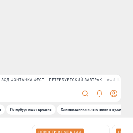
ЗСД ФОНТАНКА ФЕСТ
ПЕТЕРБУРГСКИЙ ЗАВТРАК
АФИША PLUS
и
Петербург ищет креатив
Олимпиадники и льготники в вузах СПб
НОВОСТИ КОМПАНИЙ
НОВОС