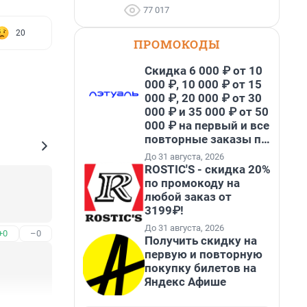
77 017
20
ПРОМОКОДЫ
Скидка 6 000 ₽ от 10
000 ₽, 10 000 ₽ от 15
000 ₽, 20 000 ₽ от 30
000 ₽ и 35 000 ₽ от 50
000 ₽ на первый и все
повторные заказы по
промокоду НАБЕРИ
До 31 августа, 2026
ROSTIC'S - скидка 20%
по промокоду на
любой заказ от
3199₽!
До 31 августа, 2026
+0
–0
Получить скидку на
первую и повторную
покупку билетов на
Яндекс Афише