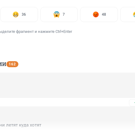
36
7
48
ыделите фрагмент и нажмите Ctrl+Enter
ИИ
162
ни летят куда хотят