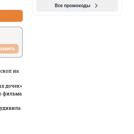
+0
–0
Все промокоды
равить
оскоп на
ых дочек»
го фильма
 удивила