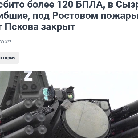
сбито более 120 БПЛА, в Сыз
гибшие, под Ростовом пожары
т Пскова закрыт
30 327
нтария