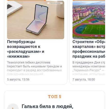
Петербуржцы
Строители «Обра
возвращаются к
кварталов» встре
«раскладушкам» и
профессиональн
«книжкам»
праздник на рабо
Технология гибких дисплеев
В преддверии Дня строи
перестает быть нишевым трендом и
менеджеры компании «
переходит в разряд востребованных
„Терминал-Ресурс“ — о 
повседневных решений.
компании, испытаниях 
осторожного оптимизма
5 августа, 13:56
7 августа, 18:00
ТОП 5
Галька била в людей,