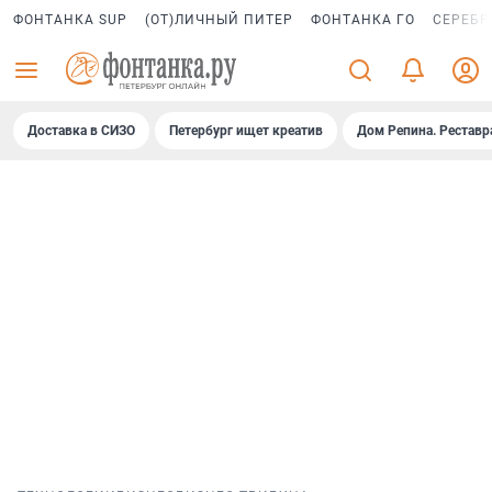
ФОНТАНКА SUP
(ОТ)ЛИЧНЫЙ ПИТЕР
ФОНТАНКА ГО
СЕРЕБР
Доставка в СИЗО
Петербург ищет креатив
Дом Репина. Реставр