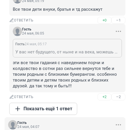
24 мая, 05:19
Все твои дети внуки, братья и тд расскажут
+0
–1
ОТВЕТИТЬ
Гость
24 мая, 06:05
Гость
24 мая, 05:17
У вас нет будущего, от ныне и на века, можешь сколько у годно скулить тут, на тебя уже и свечи поставлены и отпевание сделали
эти все твои гадания с наведением порчи и 
колдовство в сотни раз сильнее вернутся тебе и 
твоим родным с близкими бумерангом. особенно 
твоим детям и детям твоих родных и близких 
друзей. да так тому и быть!!!
+2
–2
ОТВЕТИТЬ
Показать ещё 1 ответ
Гость
24 мая, 04:07