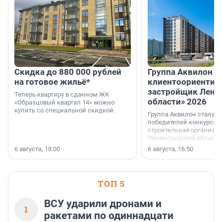
Скидка до 880 000 рублей
Группа Аквилон 
на готовое жильё*
клиентоориентир
застройщик Лени
Теперь квартиру в сданном ЖК
области» 2026
«Образцовый квартал 14» можно
купить со специальной скидкой.
Группа Аквилон стала 
победителей конкурса 
строительная организа
Ленинградской области 
номинации «Самый
6 августа, 18:00
6 августа, 16:50
клиентоориентированн
застройщик Ленинград
области».
ТОП 5
ВСУ ударили дронами и
1
ракетами по одиннадцати