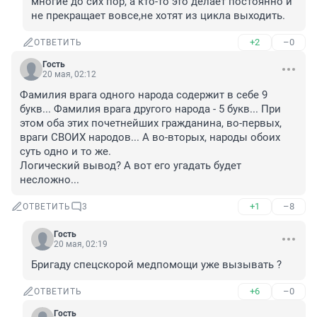
многие до сих пор, а кто-то это делает постоянно и 
не прекращает вовсе,не хотят из цикла выходить.
+2
–0
ОТВЕТИТЬ
Гость
20 мая, 02:12
Фамилия врага одного народа содержит в себе 9 
букв... Фамилия врага другого народа - 5 букв... При 
этом оба этих почетнейших гражданина, во-первых, 
враги СВОИХ народов... А во-вторых, народы обоих 
суть одно и то же.

Логический вывод? А вот его угадать будет 
несложно...
+1
–8
ОТВЕТИТЬ
3
Гость
20 мая, 02:19
Бригаду спецскорой медпомощи уже вызывать ?
+6
–0
ОТВЕТИТЬ
Гость