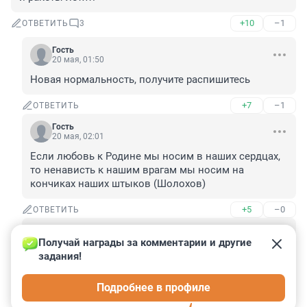
+10
–1
ОТВЕТИТЬ
3
Гость
20 мая, 01:50
Новая нормальность, получите распишитесь
+7
–1
ОТВЕТИТЬ
Гость
20 мая, 02:01
Если любовь к Родине мы носим в наших сердцах, 
то ненависть к нашим врагам мы носим на 
кончиках наших штыков (Шолохов)
+5
–0
ОТВЕТИТЬ
Гость
20 мая, 04:07
Получай награды за комментарии и другие 
задания!
ты даже не представляешь какой сейчас салют 
происходит по всей окраине пока ты здесь 
Подробнее в профиле
зубоскалишь и визжа скачешь