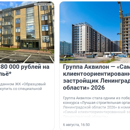
80 000 рублей на
Группа Аквилон — «Са
льё*
клиентоориентирован
застройщик Ленингра
 сданном ЖК «Образцовый
области» 2026
 купить со специальной
Группа Аквилон стала одним из поб
конкурса «Лучшая строительная орг
Ленинградской области 2026» в ном
«Самый клиентоориентированный з
Ленинградской области».
6 августа, 16:50