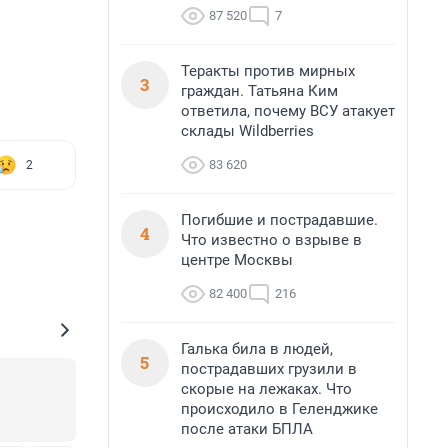
87 520
7
Теракты против мирных
3
граждан. Татьяна Ким
ответила, почему ВСУ атакует
склады Wildberries
83 620
2
Погибшие и пострадавшие.
4
Что известно о взрыве в
центре Москвы
82 400
216
Галька била в людей,
5
пострадавших грузили в
скорые на лежаках. Что
происходило в Геленджике
после атаки БПЛА