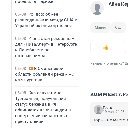
победил в Париже
Айна Ке
06/08
Politico: обмен
разведданными между США и
Украиной активизировался
Mango
Суд
06/08
Июль стал рекордным
для «ЛизаАлерт» в Петербурге
3
и Ленобласти по
потерявшимся
Увидели опечатку? В
06/08
В Смоленской
области объявили режим ЧС
из-за урагана
06/08
Экс-депутат Ано
КОММЕНТАР
Туртиайнен, получивший
статус беженца в РФ,
Гость
обвиняется в Финляндии в
19 мая, 21:53
совершении финансовых
горы - не место 
преступлений