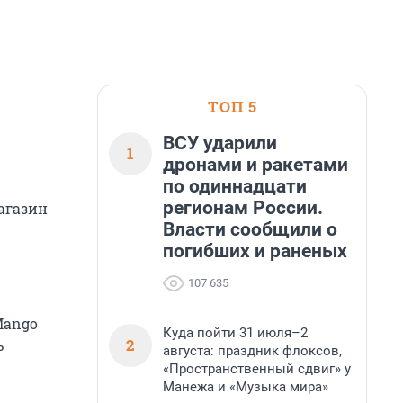
ТОП 5
ВСУ ударили
1
дронами и ракетами
по одиннадцати
регионам России.
агазин
Власти сообщили о
погибших и раненых
107 635
Mango
Куда пойти 31 июля–2
2
ь
августа: праздник флоксов,
«Пространственный сдвиг» у
Манежа и «Музыка мира»