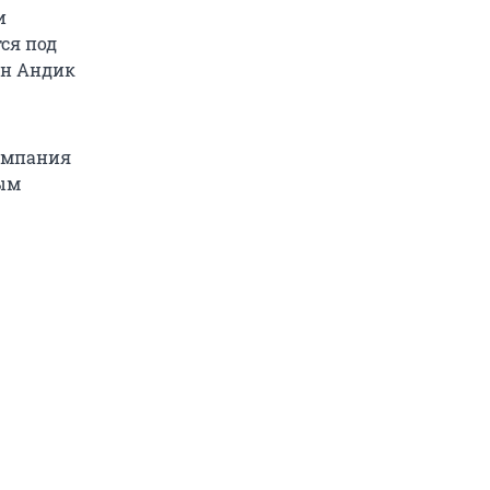
и
ся под
ан Андик
Компания
ным