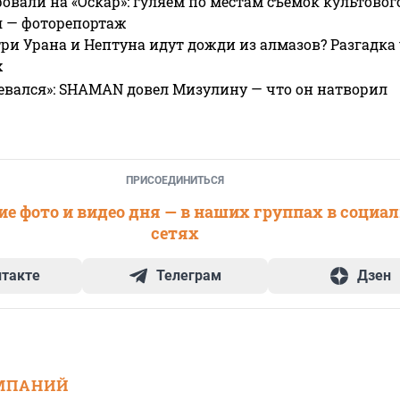
овали на «Оскар»: гуляем по местам съемок культово
я — фоторепортаж
ри Урана и Нептуна идут дожди из алмазов? Разгадка
х
евался»: SHAMAN довел Мизулину — что он натворил
ПРИСОЕДИНИТЬСЯ
е фото и видео дня — в наших группах в социа
сетях
нтакте
Телеграм
Дзен
МПАНИЙ