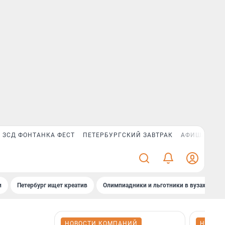
ЗСД ФОНТАНКА ФЕСТ
ПЕТЕРБУРГСКИЙ ЗАВТРАК
АФИША PLUS
и
Петербург ищет креатив
Олимпиадники и льготники в вузах СПб
НОВОСТИ КОМПАНИЙ
НОВОС