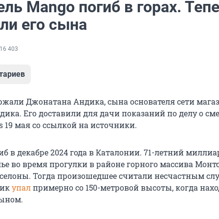
ль Mango погиб в горах. Теп
ли его сына
16 403
тариев
ржали Джонатана Андика, сына основателя сети мага
ика. Его доставили для дачи показаний по делу о сме
rs
19 мая
со ссылкой на источники.
б в декабре 2024 года в Каталонии.
71-летний
миллиа
лье во время прогулки в районе горного массива Монт
рселоны. Тогда произошедшее считали несчастным слу
дик
упал
примерно со
150-метровой
высоты, когда нахо
сыном.