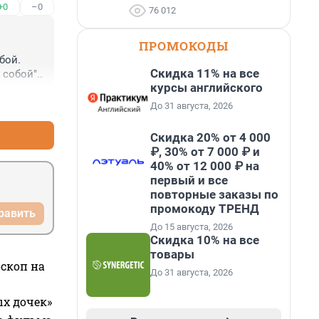
+0
–0
76 012
ПРОМОКОДЫ
бой.

Скидка 11% на все
 собой"..
курсы английского
+2
–0
До 31 августа, 2026
Скидка 20% от 4 000
₽, 30% от 7 000 ₽ и
40% от 12 000 ₽ на
первый и все
повторные заказы по
промокоду ТРЕНД
равить
До 15 августа, 2026
Скидка 10% на все
товары
оскоп на
До 31 августа, 2026
ых дочек»