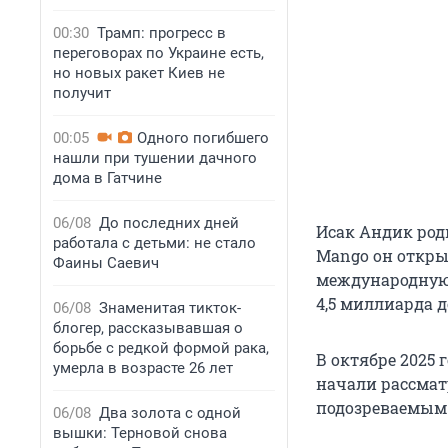
00:30
Трамп: прогресс в
переговорах по Украине есть,
но новых ракет Киев не
получит
00:05
Одного погибшего
нашли при тушении дачного
дома в Гатчине
06/08
До последних дней
Исак Андик род
работала с детьми: не стало
Mango он открыл
Фаины Саевич
международную с
4,5 миллиарда
д
06/08
Знаменитая тикток-
блогер, рассказывавшая о
борьбе с редкой формой рака,
В октябре 2025 
умерла в возрасте 26 лет
начали рассмат
подозреваемым
06/08
Два золота с одной
вышки: Терновой снова