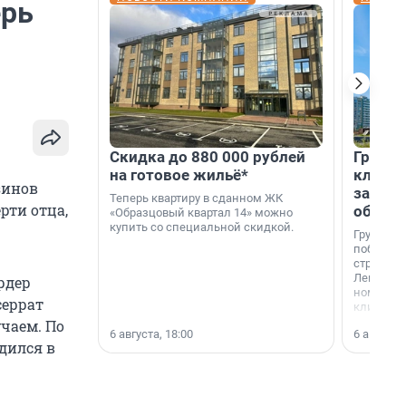
ерь
Скидка до 880 000 рублей
Группа
на готовое жильё*
клиен
зинов
застро
Теперь квартиру в сданном ЖК
рти отца,
област
«Образцовый квартал 14» можно
купить со специальной скидкой.
Группа А
победите
строител
Ленингра
рдер
номинац
серрат
клиенто
застройщ
чаем. По
6 августа, 18:00
6 августа,
области»
дился в