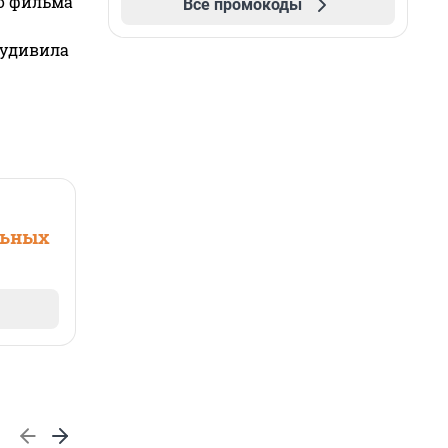
го фильма
Все промокоды
 удивила
льных