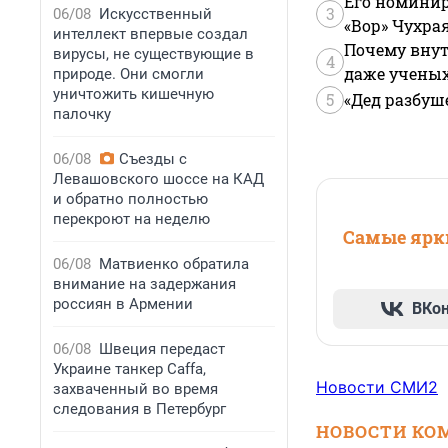
Его номинир
3
06/08
Искусственный
«Вор» Чухра
интеллект впервые создал
Почему внут
вирусы, не существующие в
4
даже учены
природе. Они смогли
уничтожить кишечную
5
«Дед разбуш
палочку
06/08
Съезды с
Левашовского шоссе на КАД
и обратно полностью
перекроют на неделю
Самые ярки
06/08
Матвиенко обратила
внимание на задержания
россиян в Армении
ВКо
06/08
Швеция передаст
Украине танкер Caffa,
Новости СМИ2
захваченный во время
следования в Петербург
НОВОСТИ КО