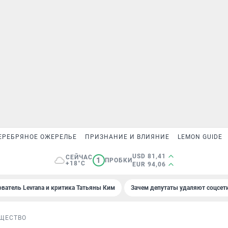
ЕРЕБРЯНОЕ ОЖЕРЕЛЬЕ
ПРИЗНАНИЕ И ВЛИЯНИЕ
LEMON GUIDE
USD 81,41
СЕЙЧАС
1
ПРОБКИ
+18°C
EUR 94,06
ователь Levrana и критика Татьяны Ким
Зачем депутаты удаляют соцсет
ЩЕСТВО