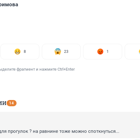
римова
8
23
1
ыделите фрагмент и нажмите Ctrl+Enter
ИИ
14
для прогулок ? на равнине тоже можно споткнуться...