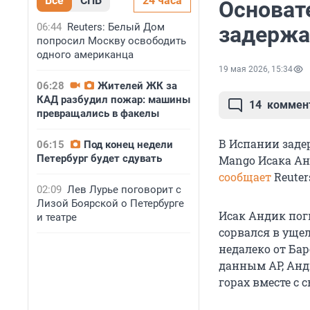
Все
СПБ
24 часа
Основате
06:44
Reuters: Белый Дом
задержа
попросил Москву освободить
одного американца
19 мая 2026, 15:34
06:28
Жителей ЖК за
КАД разбудил пожар: машины
14
коммен
превращались в факелы
В Испании заде
06:15
Под конец недели
Петербург будет сдувать
Mango Исака Анд
сообщает
Reute
02:09
Лев Лурье поговорит с
Лизой Боярской о Петербурге
Исак Андик поги
и театре
сорвался в уще
недалеко от Ба
данным AP, Ан
горах вместе с 