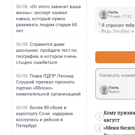
06/08
«От этого зависит ваша
жизнь»: эксперт назвал
Гость
19 мая, 17:32
навык, который нужно
развивать людям старше 60
" Я спросил тебя
лет
- Ведь Эльбрус и
06/08
Справится даже
школьник: пройдите тест по
географии, в котором очень
стыдно ошибиться
06/08
Глава ЛДПР Леонид
Слуцкий призвал признать
партию «Яблоко»
Гость
Войти
нежелательной организацией
06/08
Более 80 сбоев в
Кому призна
аэропорту Сочи: задержки
1
август
коснулись и рейсов в
Петербург
2
«Меня бесил