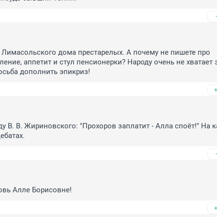
Лимасольского дома престарелых. А почему не пишете про 
ление, аппетит и стул пенсионерки? Народу очень не хватает э
осьба дополнить эпикриз!
у В. В. Жириновского: "Прохоров заплатит - Алла споёт!" На ка
ебатах.
овь Алле Борисовне!