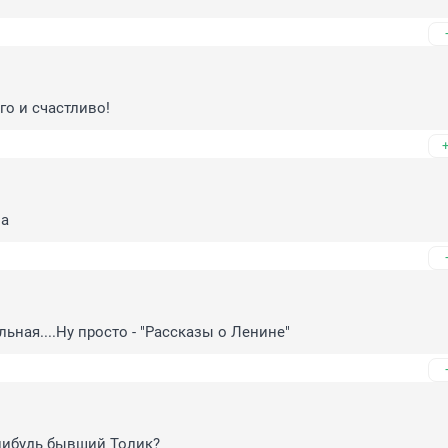
го и счастливо!
на
ьная....Ну просто - "Рассказы о Ленине"
-нибудь бывший Толик?