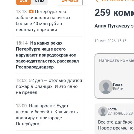
Все
СПБ
24 часа
ПЕРЕЙТИ К ПУ
259 ком
18:18
Петербурженке
заблокировали на счетах
больше 40 млн руб за
Аллу Пугачеву 
неоплату парковки
19 мая 2026, 15:16
18:14
На каких реках
Петербурга чаще всего
нарушают природоохранное
законодательство, рассказал
Росприроднадзор
18:02
52 дня — столько длится
Гость
пожар в Сланцах. И это явно
Войти
не предел
18:00
Наш проект: Будет
Гость
школа и бассейн. Как искать
27 июля, 05:28
квартиру в пригороде
Всё это далёкое 
Петербурга
Новое время, но