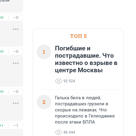
себя 
+0
–0
ТОП 5
Погибшие и
1
+0
–0
пострадавшие. Что
известно о взрыве в
центре Москвы
92 524
+0
–0
Галька била в людей,
2
пострадавших грузили в
скорые на лежаках. Что
происходило в Геленджике
после атаки БПЛА
+1
–1
86 344