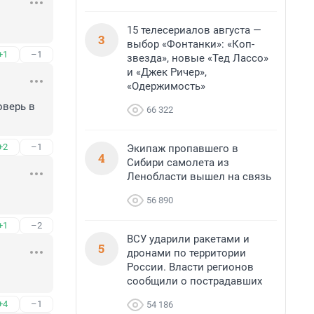
15 телесериалов августа —
3
выбор «Фонтанки»: «Коп-
+1
–1
звезда», новые «Тед Лассо»
и «Джек Ричер»,
«Одержимость»
верь в 
66 322
+2
–1
Экипаж пропавшего в
4
Сибири самолета из
Ленобласти вышел на связь
56 890
+1
–2
ВСУ ударили ракетами и
5
дронами по территории
России. Власти регионов
сообщили о пострадавших
+4
–1
54 186