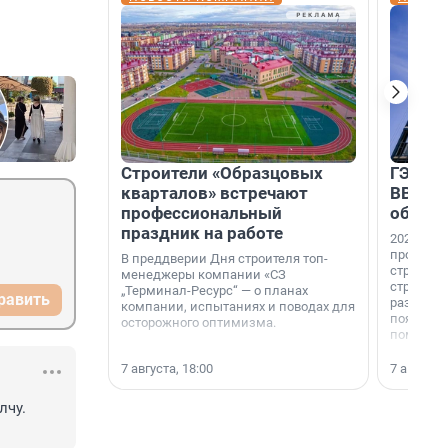
Строители «Образцовых
ГЭС, м
кварталов» встречают
ВВП: в
профессиональный
об ист
праздник на работе
2026-й —
професси
В преддверии Дня строителя топ-
строителе
менеджеры компании «СЗ
строителя
„Терминал-Ресурс“ — о планах
равить
раз. В ГК
компании, испытаниях и поводах для
появился
осторожного оптимизма.
поменяла
7 августа, 18:00
7 августа,
чу. 