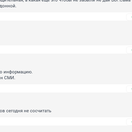
щительная, а какая ещё это чтобы не забыли не дай Бог.Сама 
донной.
о информацию. 

он СМИ.
ков сегодня не сосчитать