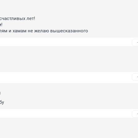
счастливых лет!



лям и хамам не желаю вышесказанного
1
бу