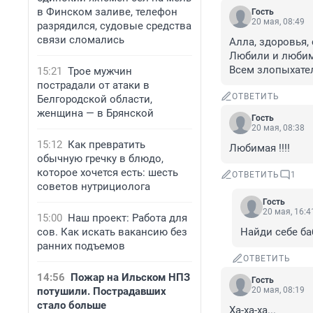
в Финском заливе, телефон
Гость
20 мая, 08:49
разрядился, судовые средства
связи сломались
Алла, здоровья, 
Любили и любим!
Всем злопыхате
15:21
Трое мужчин
пострадали от атаки в
ОТВЕТИТЬ
Белгородской области,
женщина — в Брянской
Гость
20 мая, 08:38
15:12
Как превратить
Любимая !!!!
обычную гречку в блюдо,
которое хочется есть: шесть
ОТВЕТИТЬ
1
советов нутрициолога
Гость
20 мая, 16:4
15:00
Наш проект: Работа для
сов. Как искать вакансию без
Найди себе ба
ранних подъемов
ОТВЕТИТЬ
14:56
Пожар на Ильском НПЗ
Гость
потушили. Пострадавших
20 мая, 08:19
стало больше
Ха-ха-ха...