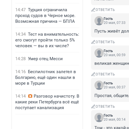
14:47
Турция ограничила
ОТВЕТИТЬ
проход судов в Черное море.
Гость
Возможная причина — БПЛА
20 мая, 07:33
Пусть живёт дол
14:34
Тест на внимательность:
его смогут пройти только 5%
ОТВЕТИТЬ
человек — вы в их числе?
Гость
20 мая, 00:59
14:28
Умер отец Месси
великая женщи
14:16
Беспилотник залетел в
ОТВЕТИТЬ
Болгарию, ещё один нашли в
море в Турции
Гость
20 мая, 00:37
Простая, общител
14:14
Разговор начистоту. В
какие реки Петербурга всё ещё
ОТВЕТИТЬ
поступает канализация
Гость
20 мая, 00:14
Том - это какой