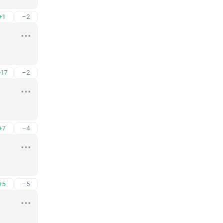
+1
–2
+17
–2
+7
–4
+5
–5