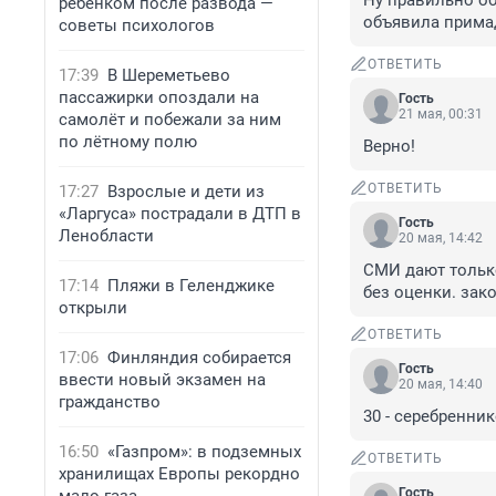
Ну правильно об
ребенком после развода —
объявила прима
советы психологов
ОТВЕТИТЬ
17:39
В Шереметьево
пассажирки опоздали на
Гость
21 мая, 00:31
самолёт и побежали за ним
по лётному полю
Верно!
ОТВЕТИТЬ
17:27
Взрослые и дети из
«Ларгуса» пострадали в ДТП в
Гость
Ленобласти
20 мая, 14:42
СМИ дают тольк
17:14
Пляжи в Геленджике
без оценки. зак
открыли
ОТВЕТИТЬ
17:06
Финляндия собирается
Гость
ввести новый экзамен на
20 мая, 14:40
гражданство
30 - серебренни
16:50
«Газпром»: в подземных
ОТВЕТИТЬ
хранилищах Европы рекордно
Гость