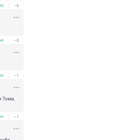
+0
–0
+0
–0
+0
–1
 Тома, 
+0
–1