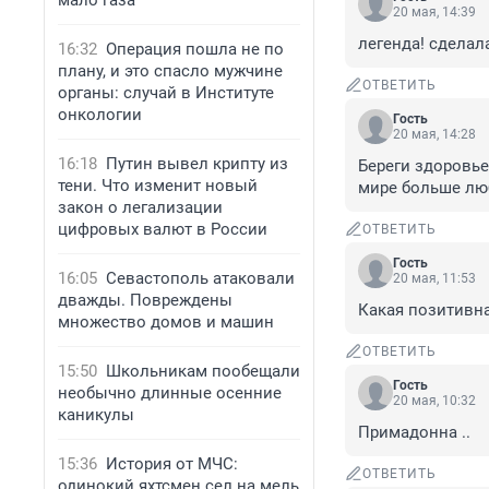
мало газа
20 мая, 14:39
легенда! сделал
16:32
Операция пошла не по
плану, и это спасло мужчине
ОТВЕТИТЬ
органы: случай в Институте
онкологии
Гость
20 мая, 14:28
16:18
Путин вывел крипту из
Береги здоровье,
тени. Что изменит новый
мире больше люб
закон о легализации
цифровых валют в России
ОТВЕТИТЬ
Гость
16:05
Севастополь атаковали
20 мая, 11:53
дважды. Повреждены
Какая позитивна
множество домов и машин
ОТВЕТИТЬ
15:50
Школьникам пообещали
Гость
необычно длинные осенние
20 мая, 10:32
каникулы
Примадонна ..
15:36
История от МЧС:
ОТВЕТИТЬ
одинокий яхтсмен сел на мель