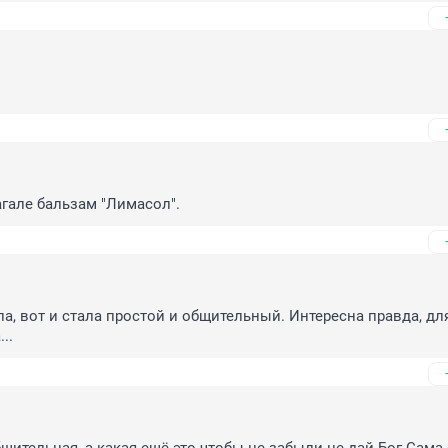
агале бальзам "Лимасол".
а, вот и стала простой и общительный. Интересна правда, для
..