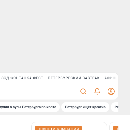
ЗСД ФОНТАНКА ФЕСТ
ПЕТЕРБУРГСКИЙ ЗАВТРАК
АФИША PLUS
тупил в вузы Петербурга по квоте
Петербург ищет креатив
Рейтинги
НОВОСТИ КОМПАНИЙ
НОВОС