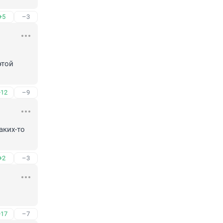
+5
–3
той 
+12
–9
ких-то 
+2
–3
+17
–7