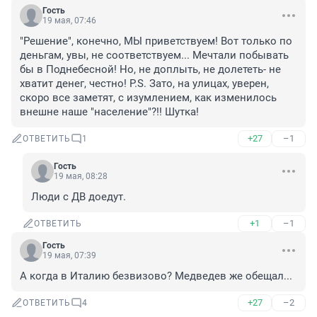
Гость
19 мая, 07:46
"Решение", конечно, МЫ приветствуем! Вот только по 
деньгам, увы, не соответствуем... Мечтали побывать 
бы в Поднебесной! Но, не доплыть, не долететь- не 
хватит денег, честно! P.S. Зато, на улицах, уверен, 
скоро все заметят, с изумлением, как изменилось 
внешне наше "население"?!! Шутка!
+27
–1
ОТВЕТИТЬ
1
Гость
19 мая, 08:28
Люди с ДВ доедут.
+1
–1
ОТВЕТИТЬ
Гость
19 мая, 07:39
А когда в Италию безвизово? Медведев же обещал...
+27
–2
ОТВЕТИТЬ
4