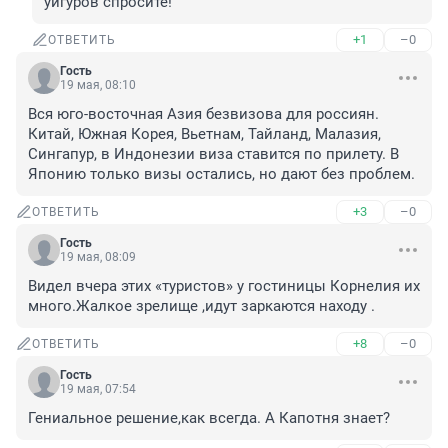
уйгуров спросите!
+1
–0
ОТВЕТИТЬ
Гость
19 мая, 08:10
Вся юго-восточная Азия безвизова для россиян. 
Китай, Южная Корея, Вьетнам, Тайланд, Малазия, 
Сингапур, в Индонезии виза ставится по прилету. В 
Японию только визы остались, но дают без проблем.
+3
–0
ОТВЕТИТЬ
Гость
19 мая, 08:09
Видел вчера этих «туристов» у гостиницы Корнелия их 
много.Жалкое зрелище ,идут заркаются находу .
+8
–0
ОТВЕТИТЬ
Гость
19 мая, 07:54
Гениальное решение,как всегда. А Капотня знает?