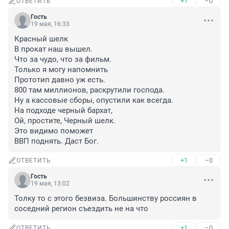
+1
–0
ОТВЕТИТЬ
Гость
19 мая, 16:33
Красный шелк

В прокат наш вышел.

Что за чудо, что за фильм.

Только я могу напомнить 

Прототип давно уж есть.

800 там миллионов, раскрутили господа.

Ну а кассовые сборы, опустили как всегда.

На подходе черный бархат,

Ой, простите, Черный шелк.

Это видимо поможет 

ВВП поднять. Даст Бог.
+1
–0
ОТВЕТИТЬ
Гость
19 мая, 13:02
Толку то с этого безвиза. Большинству россиян в 
соседний регион съездить не на что
+1
–0
ОТВЕТИТЬ