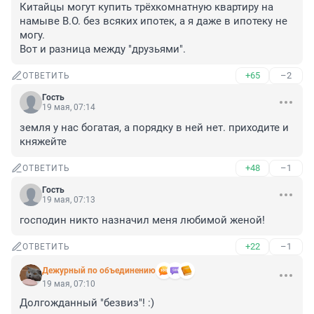
Китайцы могут купить трёхкомнатную квартиру на 
намыве В.О. без всяких ипотек, а я даже в ипотеку не 
могу.

Вот и разница между "друзьями".
+65
–2
ОТВЕТИТЬ
Гость
19 мая, 07:14
земля у нас богатая, а порядку в ней нет. приходите и 
княжейте
+48
–1
ОТВЕТИТЬ
Гость
19 мая, 07:13
господин никто назначил меня любимой женой!
+22
–1
ОТВЕТИТЬ
Дежурный по объединению
19 мая, 07:10
Долгожданный "безвиз"! :)