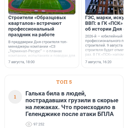
Строители «Образцовых
ГЭС, марки, искус
кварталов» встречают
ВВП: в ГК «ПСК» р
профессиональный
об истории Дня с
праздник на работе
2026-й — юбилейный го
профессионального пр
В преддверии Дня строителя топ-
строителей. 9 августа 2
менеджеры компании «СЗ
строителя будет отмечат
„Терминал-Ресурс“ — о планах
раз. В ГК «ПСК» напомни
компании, испытаниях и поводах для
появился праздник и к
осторожного оптимизма.
7 августа, 18:00
7 августа, 16:20
поменялась роль строит
ТОП 5
Галька била в людей,
1
пострадавших грузили в скорые
на лежаках. Что происходило в
Геленджике после атаки БПЛА
97 252