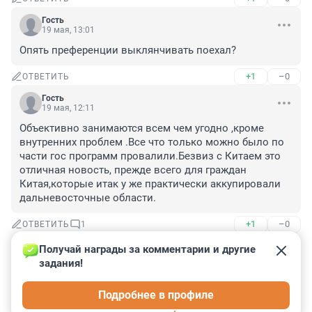
Гость
19 мая, 13:01
Опять преференции выклянчивать поехал?
+1
–0
ОТВЕТИТЬ
Гость
19 мая, 12:11
Объективно занимаются всем чем угодно ,кроме 
внутренних проблем .Все что только можно было по 
части гос программ провалили.Безвиз с Китаем это 
отличная новость, прежде всего для граждан 
Китая,которые итак у же практически аккупировали 
дальневосточные области.
+1
–0
ОТВЕТИТЬ
1
Получай награды за комментарии и другие 
Гость
19 мая, 15:24
задания!
Во-первых, через "о".

Подробнее в профиле
Во-вторых, враньё.