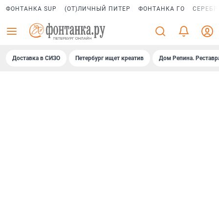
ФОНТАНКА SUP
(ОТ)ЛИЧНЫЙ ПИТЕР
ФОНТАНКА ГО
СЕРЕБР
Доставка в СИЗО
Петербург ищет креатив
Дом Репина. Реставр