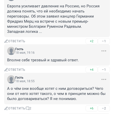
Европа усиливает давление на Россию, но Россия 
должна понять, что ей необходимо начать 
переговоры. Об этом заявил канцлер Германии 
Фридрих Мерц на встрече с новым премьер-
министром Болгарии Руменом Радевым. 

Западная логика ...
+2
–1
ОТВЕТИТЬ
Гость
18 мая, 19:16
Вполне себе трезвый и здравый ответ.
+4
–1
ОТВЕТИТЬ
Гость
18 мая, 18:55
А о чём они вообще хотят с ним договориться? Чего 
они от него хотят такого, о чем в принципе можно бы 
было договариваться? Я не понимаю.
+6
–2
ОТВЕТИТЬ
2