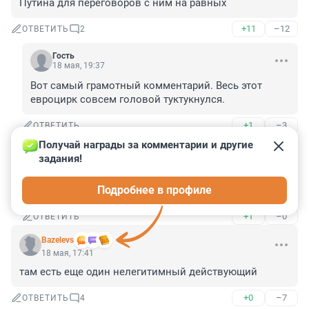
Путина для переговоров с ним на равных
+11
–12
ОТВЕТИТЬ
2
Гость
18 мая, 19:37
Вот самый грамотный комментарий. Весь этот 
евроцирк совсем головой туктукнулся.
+1
–3
ОТВЕТИТЬ
Получай награды за комментарии и другие 
Гость
18 мая, 22:26
задания!
Какой же это уровень?Если люди не чувстауют 
Подробнее в профиле
безопасности.А это самое главное.
+1
–0
ОТВЕТИТЬ
Bazelevs
18 мая, 17:41
там есть еще один нелегитимный действующий
+0
–7
ОТВЕТИТЬ
4