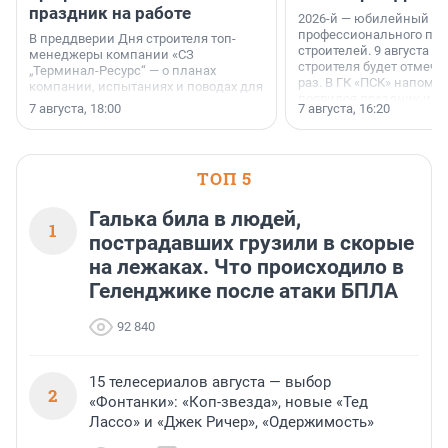
праздник на работе
2026-й — юбилейный го
профессионального пр
В преддверии Дня строителя топ-
строителей. 9 августа 2
менеджеры компании «СЗ
строителя будет отмечат
„Терминал-Ресурс“ — о планах
раз. В ГК «ПСК» напомни
компании, испытаниях и поводах для
появился праздник и к
осторожного оптимизма.
7 августа, 18:00
7 августа, 16:20
поменялась роль строит
ТОП 5
Галька била в людей,
1
пострадавших грузили в скорые
на лежаках. Что происходило в
Геленджике после атаки БПЛА
92 840
15 телесериалов августа — выбор
2
«Фонтанки»: «Коп-звезда», новые «Тед
Лассо» и «Джек Ричер», «Одержимость»