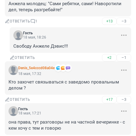
Анжела молодец: "Сами ребятки, сами! Наворотили 
дел, теперь разгребайте!"
+13
–3
ОТВЕТИТЬ
1
Гость
18 мая, 18:26
Свободу Анжеле Дэвис!!!
+2
–1
ОТВЕТИТЬ
Denis_5e4cccd08a04e
18 мая, 17:32
Кто захочет связываться с заведомо провальным 
делом ?
+17
–3
ОТВЕТИТЬ
Гость
18 мая, 17:21
она права, тут разговоры не на частной вечеринке - с 
кем хочу с тем и говорю