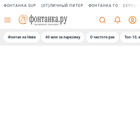
ФОНТАНКА SUP
(ОТ)ЛИЧНЫЙ ПИТЕР
ФОНТАНКА ГО
СЕРЕБР
Фонтан на Неве
40 млн за парковку
О чистоте рек
Топ-10, 