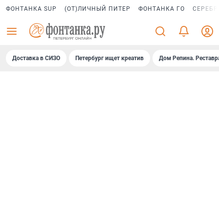
ФОНТАНКА SUP
(ОТ)ЛИЧНЫЙ ПИТЕР
ФОНТАНКА ГО
СЕРЕБР
Доставка в СИЗО
Петербург ищет креатив
Дом Репина. Реставр