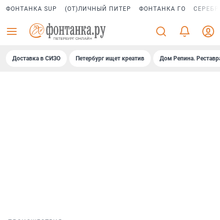
ФОНТАНКА SUP
(ОТ)ЛИЧНЫЙ ПИТЕР
ФОНТАНКА ГО
СЕРЕБР
Доставка в СИЗО
Петербург ищет креатив
Дом Репина. Реставр