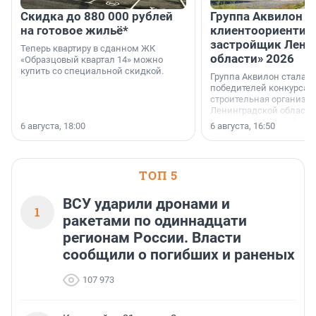
Скидка до 880 000 рублей
Группа Аквилон 
на готовое жильё*
клиентоориентир
застройщик Лени
Теперь квартиру в сданном ЖК
области» 2026
«Образцовый квартал 14» можно
купить со специальной скидкой.
Группа Аквилон стала 
победителей конкурса 
строительная организа
Ленинградской области 
номинации «Самый
6 августа, 18:00
6 августа, 16:50
клиентоориентированн
застройщик Ленинград
области».
ТОП 5
ВСУ ударили дронами и
1
ракетами по одиннадцати
регионам России. Власти
сообщили о погибших и раненых
107 973