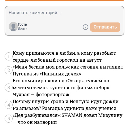
Гость
Отправить
Войти
Кому признаются в любви, а кому разобьют
1
сердце: любовный гороскоп на август
«Меня бесила моя роль»: как сегодня выглядит
2
Пуговка из «Папиных дочек»
Его номинировали на «Оскар»: гуляем по
3
местам съемок культового фильма «Вор»
Чухрая — фоторепортаж
Почему внутри Урана и Нептуна идут дожди
4
из алмазов? Разгадка удивила даже ученых
«Дед разбушевался»: SHAMAN довел Мизулину
5
— что он натворил