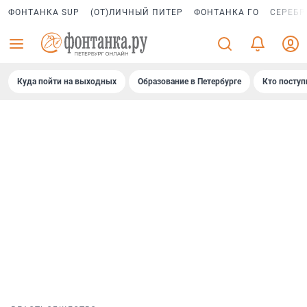
ФОНТАНКА SUP
(ОТ)ЛИЧНЫЙ ПИТЕР
ФОНТАНКА ГО
СЕРЕБР
Куда пойти на выходных
Образование в Петербурге
Кто поступ