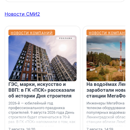
Новости СМИ2
НОВОСТИ КОМПАНИЙ
НОВОСТИ КОМПАНИ
ГЭС, марки, искусство и
На водоёмах Лен
ВВП: в ГК «ПСК» рассказали
заработали новы
об истории Дня строителя
станции МегаФон
2026-й — юбилейный год
Инженеры МегаФона ус
профессионального праздника
телеком-оборудование 
строителей. 9 августа 2026 года День
популярных водоёмах
строителя будет отмечаться в 70-й
Ленинградской области
раз. В ГК «ПСК» напомнили о том, как
станции вблизи Лембол
появился праздник и как
Раздолинского озёр, а 
7 августа, 16:20
7 августа, 14:59