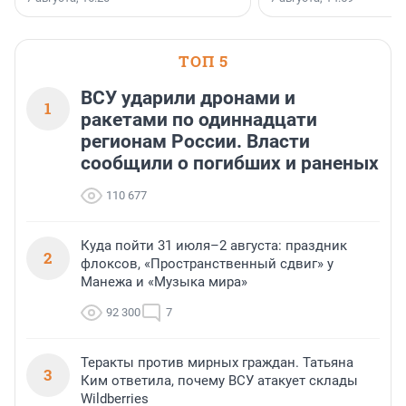
поменялась роль строительства.
недалеко от Большого Т
водопада.
ТОП 5
ВСУ ударили дронами и
1
ракетами по одиннадцати
регионам России. Власти
сообщили о погибших и раненых
110 677
Куда пойти 31 июля–2 августа: праздник
2
флоксов, «Пространственный сдвиг» у
Манежа и «Музыка мира»
92 300
7
Теракты против мирных граждан. Татьяна
3
Ким ответила, почему ВСУ атакует склады
Wildberries