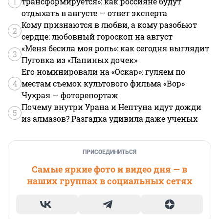
1
трансформируется»: как россияне будут
отдыхать в августе — ответ эксперта
Кому признаются в любви, а кому разобьют
2
сердце: любовный гороскоп на август
«Меня бесила моя роль»: как сегодня выглядит
3
Пуговка из «Папиных дочек»
Его номинировали на «Оскар»: гуляем по
4
местам съемок культового фильма «Вор»
Чухрая — фоторепортаж
Почему внутри Урана и Нептуна идут дожди
5
из алмазов? Разгадка удивила даже ученых
ПРИСОЕДИНИТЬСЯ
Самые яркие фото и видео дня — в
наших группах в социальных сетях