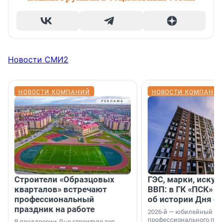
Новости СМИ2
НОВОСТИ КОМПАНИЙ
НОВОСТИ КОМПАНИ
Строители «Образцовых
ГЭС, марки, искус
кварталов» встречают
ВВП: в ГК «ПСК» р
профессиональный
об истории Дня с
праздник на работе
2026-й — юбилейный го
профессионального пр
В преддверии Дня строителя топ-