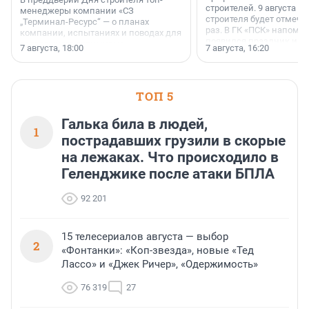
строителей. 9 августа 2
менеджеры компании «СЗ
строителя будет отмечат
„Терминал-Ресурс“ — о планах
раз. В ГК «ПСК» напомни
компании, испытаниях и поводах для
появился праздник и к
осторожного оптимизма.
7 августа, 18:00
7 августа, 16:20
поменялась роль строит
ТОП 5
Галька била в людей,
1
пострадавших грузили в скорые
на лежаках. Что происходило в
Геленджике после атаки БПЛА
92 201
15 телесериалов августа — выбор
2
«Фонтанки»: «Коп-звезда», новые «Тед
Лассо» и «Джек Ричер», «Одержимость»
76 319
27