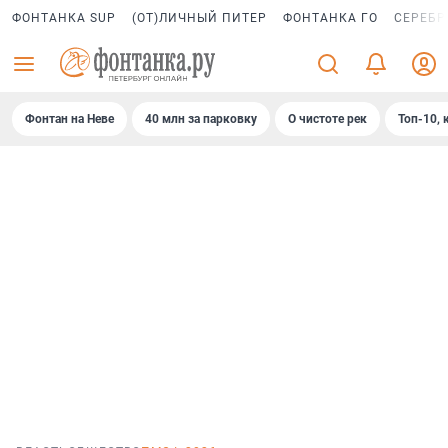
ФОНТАНКА SUP
(ОТ)ЛИЧНЫЙ ПИТЕР
ФОНТАНКА ГО
СЕРЕБР
Фонтан на Неве
40 млн за парковку
О чистоте рек
Топ-10, 