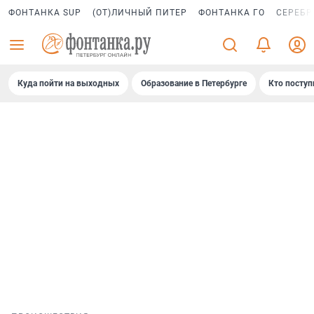
ФОНТАНКА SUP
(ОТ)ЛИЧНЫЙ ПИТЕР
ФОНТАНКА ГО
СЕРЕБР
Куда пойти на выходных
Образование в Петербурге
Кто поступ