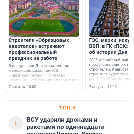
Строители «Образцовых
ГЭС, марки, искус
кварталов» встречают
ВВП: в ГК «ПСК» р
профессиональный
об истории Дня с
праздник на работе
2026-й — юбилейный го
профессионального пр
В преддверии Дня строителя топ-
строителей. 9 августа 2
менеджеры компании «СЗ
строителя будет отмечат
„Терминал-Ресурс“ — о планах
раз. В ГК «ПСК» напомни
компании, испытаниях и поводах для
появился праздник и к
осторожного оптимизма.
7 августа, 18:00
7 августа, 16:20
поменялась роль строит
ТОП 5
ВСУ ударили дронами и
1
ракетами по одиннадцати
регионам России. Власти