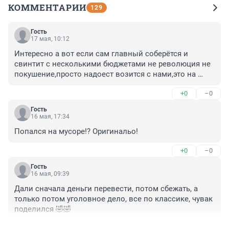
КОММЕНТАРИИ
129
Гость
17 мая, 10:12
Интересно а вот если сам главный соберётся и 
свинтит с несколькими бюджетами не революция не 
покушение,просто надоест возится с нами,это на 
сколько же поколений позорище будет для нас всех.
+0
–0
Гость
16 мая, 17:34
Попался на мусоре!? Оригинальо!
+0
–0
Гость
16 мая, 09:39
Дали сначала деньги перевести, потом сбежать, а 
только потом уголовное дело, все по классике, чувак 
поделился 🤣🤣
+1
–0