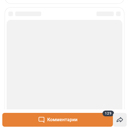
Пользовательское соглашение
Политика обработки персональных данных
Правила использования материалов сайта
Политика использования cookies
Рекомендательные системы
Деятельность в сфере ИТ
Руководство пользователя
Наши награды
© 2000-2026 Фонтанка.Ру
Свидетельство Роскомнадзора ЭЛ № ФС 77-66333 от 14.07.2016
© ООО «Интернет Технологии»
129
Комментарии