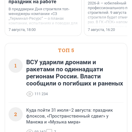
праздник на работе
2026-й — юбилейный го
профессионального пр
В преддверии Дня строителя топ-
строителей. 9 августа 2
менеджеры компании «СЗ
строителя будет отмечат
„Терминал-Ресурс“ — о планах
раз. В ГК «ПСК» напомни
компании, испытаниях и поводах для
появился праздник и к
осторожного оптимизма.
7 августа, 18:00
7 августа, 16:20
поменялась роль строит
ТОП 5
ВСУ ударили дронами и
1
ракетами по одиннадцати
регионам России. Власти
сообщили о погибших и раненых
111 234
Куда пойти 31 июля–2 августа: праздник
2
флоксов, «Пространственный сдвиг» у
Манежа и «Музыка мира»
93 162
7