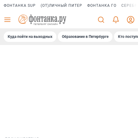
ФОНТАНКА SUP
(ОТ)ЛИЧНЫЙ ПИТЕР
ФОНТАНКА ГО
СЕРЕБР
Куда пойти на выходных
Образование в Петербурге
Кто поступ