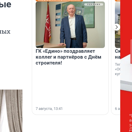
рые
ных
ГК «Едино» поздравляет
Скидка
коллег и партнёров с Днём
на гот
строителя!
Теперь к
«Образцо
купить с
7 августа, 13:41
6 августа,