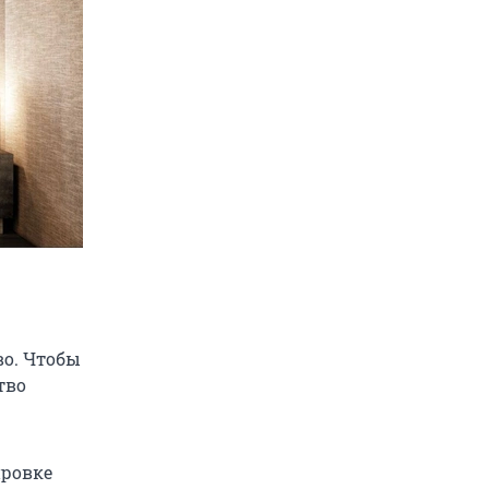
во. Чтобы
тво
ировке