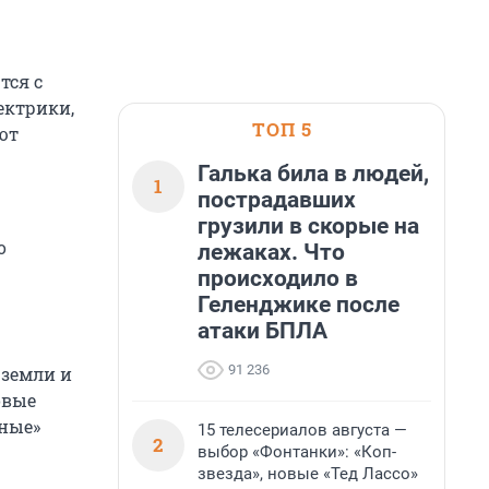
тся с
ектрики,
ТОП 5
ют
Галька била в людей,
1
пострадавших
грузили в скорые на
о
лежаках. Что
происходило в
Геленджике после
атаки БПЛА
91 236
 земли и
овые
сные»
15 телесериалов августа —
2
выбор «Фонтанки»: «Коп-
звезда», новые «Тед Лассо»