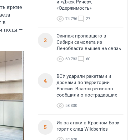
и «Джек Ричер»,
ть яркие
«Одержимость»
вета
74 796
27
т в
ми полы —
Экипаж пропавшего в
3
Сибири самолета из
Ленобласти вышел на связь
60 783
60
ВСУ ударили ракетами и
4
дронами по территории
России. Власти регионов
сообщили о пострадавших
58 300
Из-за атаки в Красном Бору
5
горит склад Wildberries
52 579