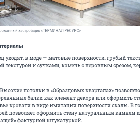
рованный застройщик «ТЕРМИНАЛ-РЕСУРС»
атериалы
ц уходят, в моде — матовые поверхности, грубый текс
ой текстурой и сучками, камень с неровным срезом, к
Высокие потолки в «Образцовых кварталах» позволя
еревянные балки как элемент декора или оформить с
овье кровати в виде имитации поверхности скалы. В г
арей позволяет оформить стену натуральным камнем 
шащей» фактурной штукатуркой.