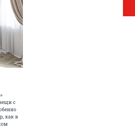
»
вещи с
собенно
, как в
ком