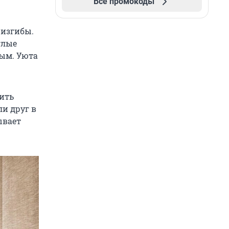
Все промокоды
 изгибы.
глые
ным. Уюта
ить
ли друг в
ывает