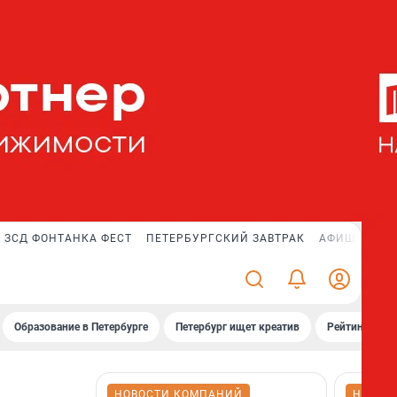
ЗСД ФОНТАНКА ФЕСТ
ПЕТЕРБУРГСКИЙ ЗАВТРАК
АФИША PLUS
Образование в Петербурге
Петербург ищет креатив
Рейтинги «Фо
НОВОСТИ КОМПАНИЙ
НОВОС