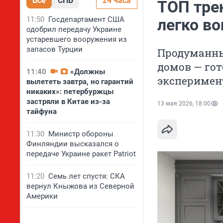
Все
СПБ
24 часа
ТОП тре
11:50
Госдепартамент США
легко во
одобрил передачу Украине
устаревшего вооружения из
запасов Турции
Продуманны
домов — го
11:40
«Должны
эксперимен
вылететь завтра, но гарантий
никаких»: петербуржцы
застряли в Китае из-за
13 мая 2026, 18:00
тайфуна
11:30
Министр обороны
Финляндии высказался о
передаче Украине ракет Patriot
11:20
Семь лет спустя: СКА
вернул Кныжова из Северной
Америки