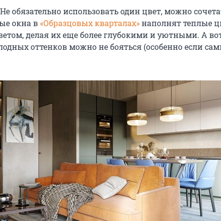
Не обязательно использовать один цвет, можно сочета
ые окна в
«Образцовых кварталах»
наполнят теплые ц
етом, делая их еще более глубокими и уютными. А во
олодных оттенков можно не бояться (особенно если са