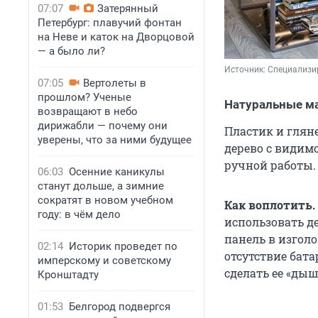
07:07
Затерянный
Петербург: плавучий фонтан
на Неве и каток на Дворцовой
— а было ли?
Источник: 
Специализи
07:05
Вертолеты в
прошлом? Ученые
Натуральные м
возвращают в небо
дирижабли — почему они
Пластик и гляне
уверены, что за ними будущее
дерево с видим
ручной работы.
06:03
Осенние каникулы
станут дольше, а зимние
сократят в новом учебном
Как воплотить.
году: в чём дело
использовать д
панель в изгол
02:14
Историк проведет по
отсутствие бат
имперскому и советскому
сделать ее «ды
Кронштадту
01:53
Белгород подвергся