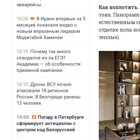
авиарейсы
Как воплотить.
тона. Панорамн
10:20
В Иране впервые за 5
естественным св
месяцев показали видео с
отделке пола х
новым верховным лидером
теплые).
Моджтабой Хаменеи
10:19
Почему так много
скандалов из-за ЕГЭ?
Академик — об особенности
приемной кампании
10:10
Дроны ВСУ ночью
атаковали 18 регионов
России. В Белгороде ранены
13 человек
10:00
Погоду в Петербурге
сформирует антициклон с
центром над Белоруссией