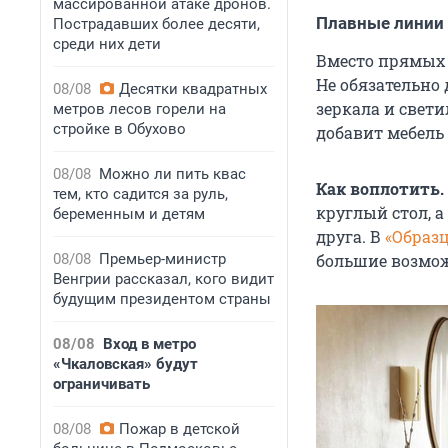
массированной атаке дронов.
Плавные линии
Пострадавших более десяти,
среди них дети
Вместо прямых 
Не обязательно
08/08
Десятки квадратных
зеркала и свет
метров лесов горели на
стройке в Обухово
добавит мебель
08/08
Можно ли пить квас
Как воплотить.
тем, кто садится за руль,
круглый стол, а
беременным и детям
друга. В
«Образ
08/08
Премьер-министр
большие возмож
Венгрии рассказал, кого видит
будущим президентом страны
08/08
Вход в метро
«Чкаловская» будут
ограничивать
08/08
Пожар в детской