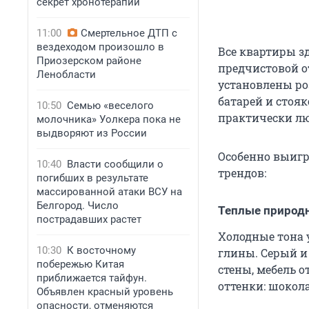
секрет хронотерапии
11:00
Смертельное ДТП с
вездеходом произошло в
Все квартиры з
Приозерском районе
предчистовой о
Ленобласти
установлены ро
батарей и стоя
10:50
Семью «веселого
практически л
молочника» Уолкера пока не
выдворяют из России
Особенно выигр
10:40
Власти сообщили о
трендов:
погибших в результате
массированной атаки ВСУ на
Белгород. Число
Теплые природ
пострадавших растет
Холодные тона 
10:30
К восточному
глины. Серый и
побережью Китая
стены, мебель о
приближается тайфун.
оттенки: шокола
Объявлен красный уровень
опасности, отменяются