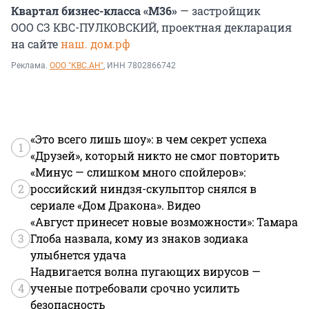
Квартал бизнес-класса «М36»
— застройщик
ООО СЗ КВС-ПУЛКОВСКИЙ, проектная декларация
на сайте
наш. дом.рф
Реклама.
ООО "КВС.АН"
, ИНН 7802866742
«Это всего лишь шоу»: в чем секрет успеха
1
«Друзей», который никто не смог повторить
«Минус — слишком много спойлеров»:
2
российский ниндзя-скульптор снялся в
сериале «Дом Дракона». Видео
«Август принесет новые возможности»: Тамара
3
Глоба назвала, кому из знаков зодиака
улыбнется удача
Надвигается волна пугающих вирусов —
4
ученые потребовали срочно усилить
безопасность