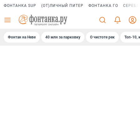
ФОНТАНКА SUP
(ОТ)ЛИЧНЫЙ ПИТЕР
ФОНТАНКА ГО
СЕРЕБР
Фонтан на Неве
40 млн за парковку
О чистоте рек
Топ-10, 