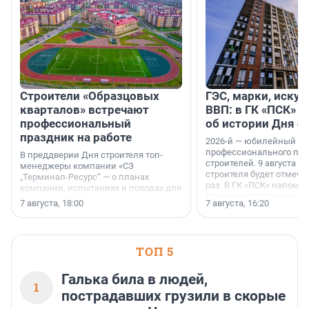
Строители «Образцовых
ГЭС, марки, искус
кварталов» встречают
ВВП: в ГК «ПСК» р
профессиональный
об истории Дня с
праздник на работе
2026-й — юбилейный го
профессионального пр
В преддверии Дня строителя топ-
строителей. 9 августа 2
менеджеры компании «СЗ
строителя будет отмечат
„Терминал-Ресурс“ — о планах
раз. В ГК «ПСК» напомни
компании, испытаниях и поводах для
появился праздник и к
осторожного оптимизма.
7 августа, 18:00
7 августа, 16:20
поменялась роль строит
ТОП 5
Галька била в людей,
1
пострадавших грузили в скорые