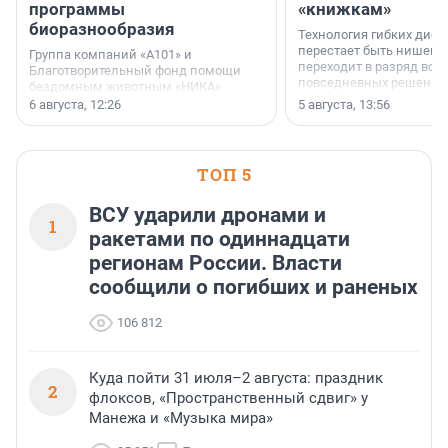
программы
«книжкам»
биоразнообразия
Технология гибких дисп
перестает быть нишевы
Группа компаний «А101» и
переходит в разряд вос
Благотворительный фонд помощи
повседневных решений
бездомным животным «НИКА»
заключили соглашение о
6 августа, 12:26
5 августа, 13:56
стратегическом сотрудничестве.
ТОП 5
ВСУ ударили дронами и
1
ракетами по одиннадцати
регионам России. Власти
сообщили о погибших и раненых
106 812
Куда пойти 31 июля–2 августа: праздник
2
флоксов, «Пространственный сдвиг» у
Манежа и «Музыка мира»