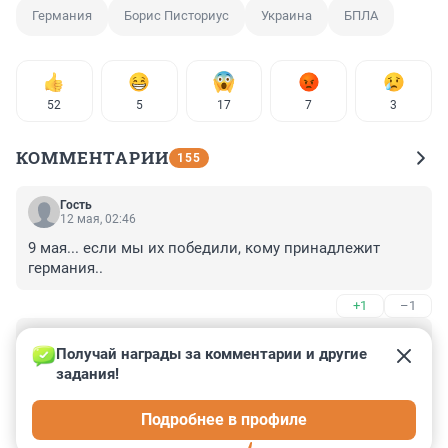
Германия
Борис Писториус
Украина
БПЛА
52
5
17
7
3
КОММЕНТАРИИ
155
Гость
12 мая, 02:46
9 мая... если мы их победили, кому принадлежит 
германия..
+1
–1
Гость
11 мая, 21:28
Получай награды за комментарии и другие 
задания!
Если где-то что-то прибыло, значит, где-то что-то 
убыло. Увы, но сейчас только из России убывает, 
Подробнее в профиле
население, производство, технологии, интернет...