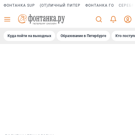
ФОНТАНКА SUP
(ОТ)ЛИЧНЫЙ ПИТЕР
ФОНТАНКА ГО
СЕРЕБР
Куда пойти на выходных
Образование в Петербурге
Кто поступ