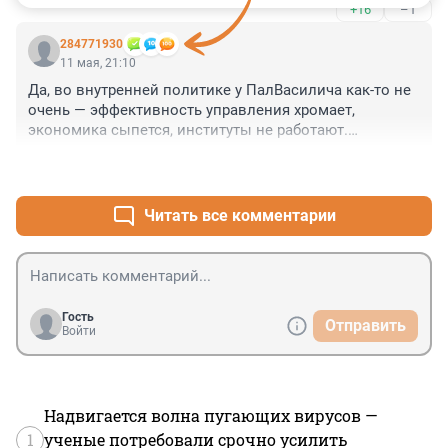
+16
–1
284771930
11 мая, 21:10
Да, во внутренней политике у ПалВасилича как-то не 
очень — эффективность управления хромает, 
экономика сыпется, институты не работают.

Но зато в плане международных отношений он — 
+25
–3
непревзойденный гроссмейстер, который, как никто 
другой, умеет превращать друзей во врагов, а врагов 
сплачивать в самые неожиданные союзы против 
Читать все комментарии
себя
Гость
Отправить
Войти
Надвигается волна пугающих вирусов —
1
ученые потребовали срочно усилить