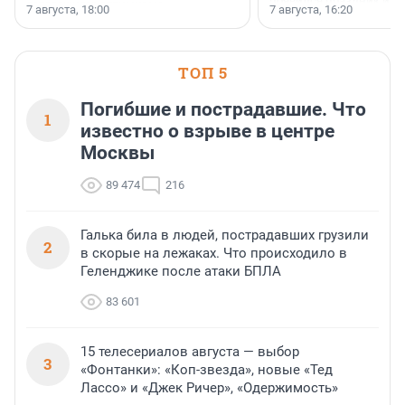
появился праздник и к
осторожного оптимизма.
7 августа, 18:00
7 августа, 16:20
поменялась роль строит
ТОП 5
Погибшие и пострадавшие. Что
1
известно о взрыве в центре
Москвы
89 474
216
Галька била в людей, пострадавших грузили
2
в скорые на лежаках. Что происходило в
Геленджике после атаки БПЛА
83 601
15 телесериалов августа — выбор
3
«Фонтанки»: «Коп-звезда», новые «Тед
Лассо» и «Джек Ричер», «Одержимость»