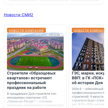
Новости СМИ2
НОВОСТИ КОМПАНИЙ
НОВОСТИ КОМПАНИ
Строители «Образцовых
ГЭС, марки, искус
кварталов» встречают
ВВП: в ГК «ПСК» р
профессиональный
об истории Дня с
праздник на работе
2026-й — юбилейный го
профессионального пр
В преддверии Дня строителя топ-
строителей. 9 августа 2
менеджеры компании «СЗ
строителя будет отмечат
„Терминал-Ресурс“ — о планах
раз. В ГК «ПСК» напомни
компании, испытаниях и поводах для