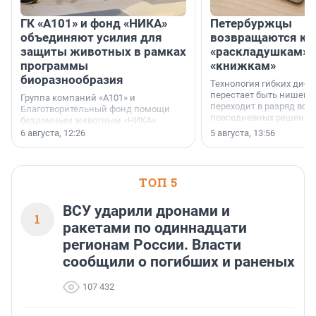
ГК «А101» и фонд «НИКА»
Петербуржцы
объединяют усилия для
возвращаются к
защиты животных в рамках
«раскладушкам» 
программы
«книжкам»
биоразнообразия
Технология гибких дисп
перестает быть нишевы
Группа компаний «А101» и
переходит в разряд вос
Благотворительный фонд помощи
повседневных решений
бездомным животным «НИКА»
заключили соглашение о
6 августа, 12:26
5 августа, 13:56
стратегическом сотрудничестве.
ТОП 5
ВСУ ударили дронами и
1
ракетами по одиннадцати
регионам России. Власти
сообщили о погибших и раненых
107 432