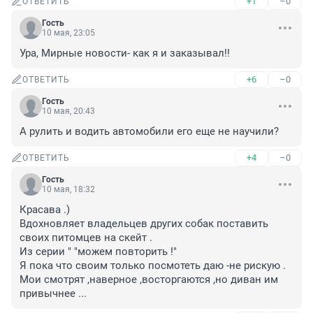
+1
–0
ОТВЕТИТЬ
Гость
10 мая, 23:05
Ура, Мирные новости- как я и заказывал!!
+6
–0
ОТВЕТИТЬ
Гость
10 мая, 20:43
А рулить и водить автомобили его еще не научили?
+4
–0
ОТВЕТИТЬ
Гость
10 мая, 18:32
Красава .)

Вдохновляет владельцев других собак поставить 
своих питомцев на скейт .

Из серии " "можем повторить !"

Я пока что своим только посмотеть даю -не рискую .

Мои смотрят ,наверное ,восторгаются ,но диван им 
привычнее ...