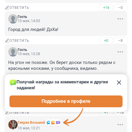
+16
–0
ОТВЕТИТЬ
Гость
10 мая, 14:05
Город для людей! ДэХа!
+0
–8
ОТВЕТИТЬ
Гость
10 мая, 13:28
На угон не похоже. Он берет доски только рядом с 
красными носками, у сообщника, видимо.
+9
–0
ОТВЕТИТЬ
Получай награды за комментарии и другие 
задания!
Гость
10 мая, 13:24
Подробнее в профиле
город для людей!!!!
+1
–18
ОТВЕТИТЬ
Генрих Восьмой
10 мая, 13:21