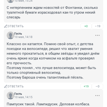
10 мая, 15:24
С нетерпением ждем новостей от Фонтанки, сколько 
туалетной бумаги израсходовал как-то утром некий 
слесарь
+0
–19
ОТВЕТИТЬ
Гость
10 мая, 14:18
Классно он катается. Помню свой опыт, с детства 
поездки на велосипеде, решил что хватит умения 
немного прокатиться, в общем звёзды я увидел днём 
очень яркие когда копчиком на асфальте проверял 
его прочность.

Поэтому понял , что лучше велосипеда, может быть 
только спортивный велосипед.

Поэтому Бароша очень талантливый пёсель.
+19
–0
ОТВЕТИТЬ
Гость
10 мая, 14:15
Пампусик такой. Лампидусик. Деловая колбаса.