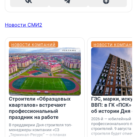
Новости СМИ2
НОВОСТИ КОМПАНИЙ
НОВОСТИ КОМПАНИ
Строители «Образцовых
ГЭС, марки, искус
кварталов» встречают
ВВП: в ГК «ПСК» р
профессиональный
об истории Дня с
праздник на работе
2026-й — юбилейный го
профессионального пр
В преддверии Дня строителя топ-
строителей. 9 августа 2
менеджеры компании «СЗ
строителя будет отмечат
„Терминал-Ресурс“ — о планах