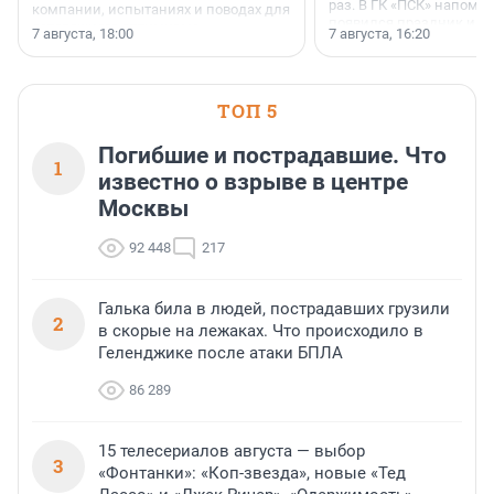
раз. В ГК «ПСК» напомни
компании, испытаниях и поводах для
появился праздник и к
осторожного оптимизма.
7 августа, 18:00
7 августа, 16:20
поменялась роль строит
ТОП 5
Погибшие и пострадавшие. Что
1
известно о взрыве в центре
Москвы
92 448
217
Галька била в людей, пострадавших грузили
2
в скорые на лежаках. Что происходило в
Геленджике после атаки БПЛА
86 289
15 телесериалов августа — выбор
3
«Фонтанки»: «Коп-звезда», новые «Тед