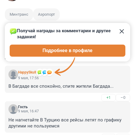
Минтранс
Аэропорт
Получай награды за комментарии и другие 
задания!
1
23
0
4
2
Подробнее в профиле
КОММЕНТАРИИ
21
HappySkull
9 мая, 17:56
В Багдаде все спокойно, спите жители Багдада...
+1
–0
Гость
9 мая, 16:47
Не нагнетайте В Турцию все рейсы летят по графику 
другими не пользуемся